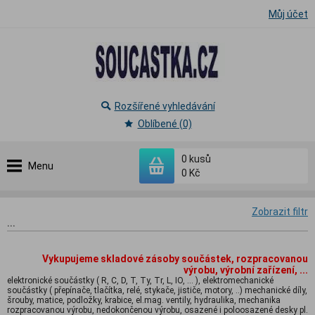
Můj účet
Rozšířené vyhledávání
Oblíbené (0)
0
kusů
Menu
0 Kč
Zobrazit filtr
...
Vykupujeme skladové zásoby součástek, rozpracovanou
výrobu, výrobní zařízení, ...
elektronické součástky ( R, C, D, T, Ty, Tr, L, IO, ... ), elektromechanické
součástky ( přepínače, tlačítka, relé, stykače, jističe, motory, ..) mechanické díly,
šrouby, matice, podložky, krabice, el.mag. ventily, hydraulika, mechanika
rozpracovanou výrobu, nedokončenou výrobu, osazené i poloosazené desky pl.