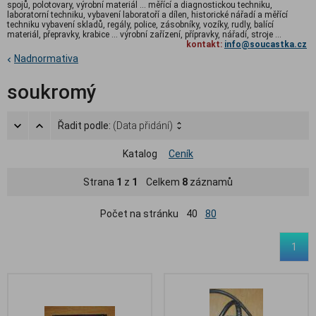
spojů, polotovary, výrobní materiál ... měřící a diagnostickou techniku,
laboratorní techniku, vybavení laboratoří a dílen, historické nářadí a měřící
techniku vybavení skladů, regály, police, zásobníky, vozíky, rudly, balící
materiál, přepravky, krabice ... výrobní zařízení, přípravky, nářadí, stroje ...
kontakt:
info@soucastka.cz
Nadnormativa
soukromý
Řadit podle:
(Data přidání)
Katalog
Ceník
Strana
1
z
1
Celkem
8
záznamů
Počet na stránku
40
80
1