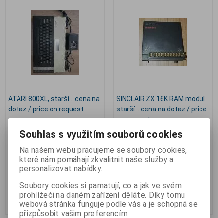
ATARI 800XL, starší .. cena na
SINCLAIR ZX 16K RAM modul
dotaz / price on request
starší .. cena na dotaz / price
on request
Katalogové číslo:
ATARI-800XL
Skladem:
2 ks
Katalogové číslo:
SINCLAIR-ZX-
Souhlas s využitím souborů cookies
16K-RAM
ATARI 800XL + zdroj + anténní
Skladem:
1 ks
Na našem webu pracujeme se soubory cookies,
káblik, stáří cca 40 let,
dlouhodobě leží ve skříni,
které nám pomáhají zkvalitnit naše služby a
stáří cca 40 let, dlouhodobě leží
netestován, soukromý majetek,
ve skříni, netestován, soukromý
personalizovat nabídky.
záruka 31 dnů na vrácení peněz
majetek, záruka 31 dnů na
vrácení peněz
Soubory cookies si pamatují, co a jak ve svém
prohlížeči na daném zařízení děláte. Díky tomu
Koupit
Koupit
webová stránka funguje podle vás a je schopná se
přizpůsobit vašim preferencím.