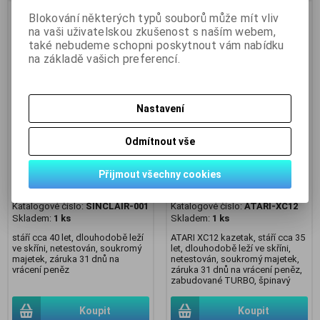
Blokování některých typů souborů může mít vliv
na vaši uživatelskou zkušenost s naším webem,
také nebudeme schopni poskytnout vám nabídku
na základě vašich preferencí.
Nastavení
Odmítnout vše
SINCLAIR - joystick interface
ATARI XC12, datarecorder,
Přijmout všechny cookies
dktronicsl starší .. cena na
starší .. cena na dotaz / price
dotaz / price on request
on request
Katalogové číslo:
SINCLAIR-001
Katalogové číslo:
ATARI-XC12
Skladem:
1 ks
Skladem:
1 ks
stáří cca 40 let, dlouhodobě leží
ATARI XC12 kazetak, stáří cca 35
ve skříni, netestován, soukromý
let, dlouhodobě leží ve skříni,
majetek, záruka 31 dnů na
netestován, soukromý majetek,
vrácení peněz
záruka 31 dnů na vrácení peněz,
zabudované TURBO, špinavý
Koupit
Koupit