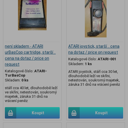
není skladem - ATARI
ATARI joystick, starší .. cena
urBasCop cartridge, starší ..
na dotaz / price on request
cena na dotaz / price on
Katalogové číslo:
ATARI-001
Skladem:
1 ks
request
Katalogové číslo:
ATARI-
ATARI joystick, stáří cca 30 let,
TurBasCop
dlouhodobě leží ve skříni,
Skladem:
0 ks
netestován, soukromý majetek,
záruka 31 dnů na vrácení peněz
stáří cca 40 let, dlouhodobě leží
ve skříni, netestován, soukromý
majetek, záruka 31 dnů na
vrácení peněz
Koupit
Koupit