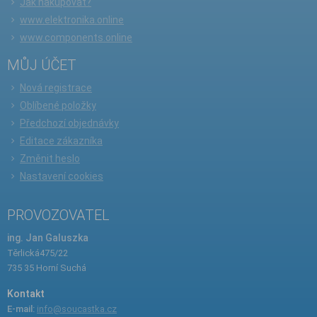
Jak nakupovat?
www.elektronika.online
www.components.online
MŮJ ÚČET
Nová registrace
Oblíbené položky
Předchozí objednávky
Editace zákazníka
Změnit heslo
Nastavení cookies
PROVOZOVATEL
ing. Jan Galuszka
Těrlická475/22
735 35 Horní Suchá
Kontakt
E-mail:
info@soucastka.cz