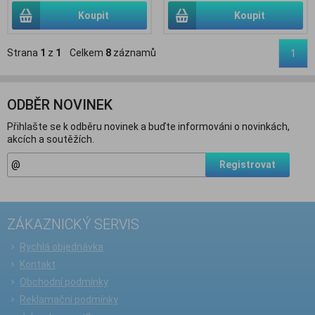
Koupit
Koupit
Strana
1
z
1
Celkem
8
záznamů
1
ODBĚR NOVINEK
Přihlašte se k odběru novinek a buďte informováni o novinkách,
akcích a soutěžích.
Registrovat
ZÁKAZNICKÝ SERVIS
Rychlá objednávka
Kontakt
Obchodní podmínky
Reklamační podmínky