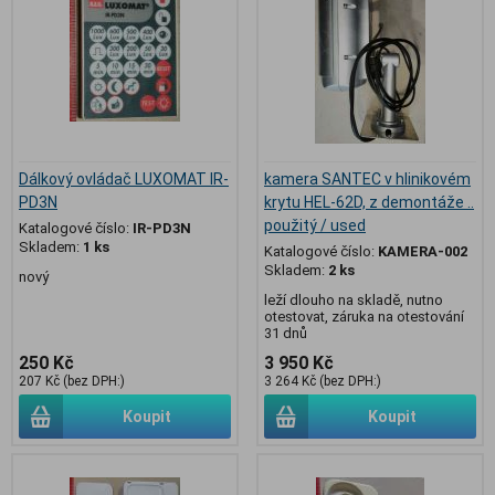
Dálkový ovládač LUXOMAT IR-
kamera SANTEC v hlinikovém
PD3N
krytu HEL-62D, z demontáže ..
použitý / used
Katalogové číslo:
IR-PD3N
Skladem:
1 ks
Katalogové číslo:
KAMERA-002
Skladem:
2 ks
nový
leží dlouho na skladě, nutno
otestovat, záruka na otestování
31 dnů
250 Kč
3 950 Kč
207 Kč (bez DPH:)
3 264 Kč (bez DPH:)
Koupit
Koupit