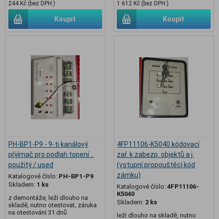
244 Kč (bez DPH:)
1 612 Kč (bez DPH:)
Koupit
Koupit
PH-BP1-P9 - 9-ti kanálový
4FP11106-K5040 kódovací
přijímač pro podlah.topení ..
zař. k zabezp. objektů a j.
použitý / used
(vstupní propouštěcí kód
zámku)
Katalogové číslo:
PH-BP1-P9
Skladem:
1 ks
Katalogové číslo:
4FP11106-
K5040
z demontáže, leží dlouho na
Skladem:
2 ks
skladě, nutno otestovat, záruka
na otestování 31 dnů
leží dlouho na skladě, nutno