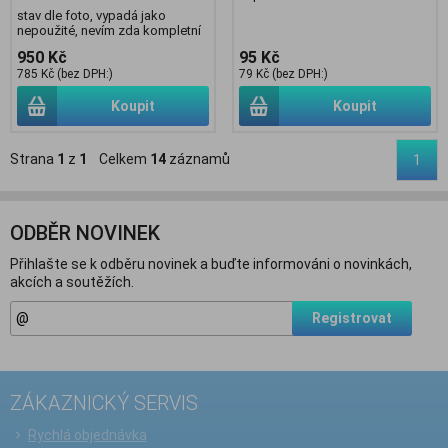
stav dle foto, vypadá jako
nepoužité, nevím zda kompletní
950 Kč
95 Kč
785 Kč (bez DPH:)
79 Kč (bez DPH:)
Koupit
Koupit
Strana
1
z
1
Celkem
14
záznamů
1
ODBĚR NOVINEK
Přihlašte se k odběru novinek a buďte informováni o novinkách,
akcích a soutěžích.
Registrovat
ZÁKAZNICKÝ SERVIS
Rychlá objednávka