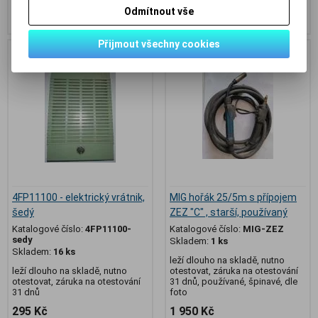
Odmítnout vše
Koupit
Koupit
Přijmout všechny cookies
4FP11100 - elektrický vrátnik,
MIG hořák 25/5m s přípojem
šedý
ZEZ "C" , starší, používaný
Katalogové číslo:
4FP11100-
Katalogové číslo:
MIG-ZEZ
sedy
Skladem:
1 ks
Skladem:
16 ks
leží dlouho na skladě, nutno
leží dlouho na skladě, nutno
otestovat, záruka na otestování
otestovat, záruka na otestování
31 dnů, používané, špinavé, dle
31 dnů
foto
295 Kč
1 950 Kč