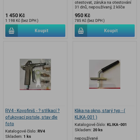
otestovat, záruka na otestování
31 dnů, nepoužívaný, 2 klíče
1 450 Kč
950 Kč
1 198 Kč (bez DPH:)
785 Kč (bez DPH:)
Koupit
Koupit
RV4 - Kovofiniš - ? stříkací ?
Klika na okno, starý typ - (
ofukovací pistole, stav dle
KLIKA-001 )
foto
Katalogové číslo:
KLIKA-001
Skladem:
20 ks
Katalogové číslo:
RV4
Skladem:
1 ks
nepoužívané