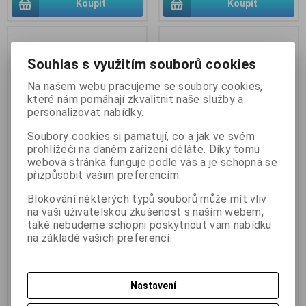
Koupit
Koupit
Souhlas s využitím souborů cookies
Na našem webu pracujeme se soubory cookies,
které nám pomáhají zkvalitnit naše služby a
personalizovat nabídky.
Soubory cookies si pamatují, co a jak ve svém
prohlížeči na daném zařízení děláte. Díky tomu
webová stránka funguje podle vás a je schopná se
přizpůsobit vašim preferencím.
svařovací MIG/MAG hořák, dle
svařovací MIG/MAG hořák, dle
foto, starší, používaný (001)
foto, starší, používaný (002)
Blokování některých typů souborů může mít vliv
Katalogové číslo:
SVAR-001
Katalogové číslo:
SVAR-002
na vaši uživatelskou zkušenost s naším webem,
Skladem:
1 ks
Skladem:
1 ks
také nebudeme schopni poskytnout vám nabídku
na základě vašich preferencí.
leží dlouho na skladě, nutno
leží dlouho na skladě, nutno
otestovat, záruka na otestování
otestovat, záruka na otestování
31 dnů, používané, špinavé, dle
31 dnů, používané, špinavé, dle
foto
foto
Nastavení
1 950 Kč
1 950 Kč
1 612 Kč (bez DPH:)
1 612 Kč (bez DPH:)