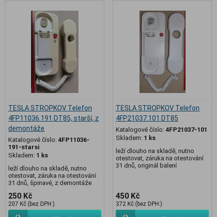
TESLA STROPKOV Telefon
TESLA STROPKOV Telefon
4FP11036.191 DT85, starší, z
4FP21037.101 DT85
demontáže
Katalogové číslo:
4FP21037-101
Skladem:
1 ks
Katalogové číslo:
4FP11036-
191-starsi
leží dlouho na skladě, nutno
Skladem:
1 ks
otestovat, záruka na otestování
31 dnů, originál balení
leží dlouho na skladě, nutno
otestovat, záruka na otestování
31 dnů, špinavé, z demontáže
250 Kč
450 Kč
207 Kč (bez DPH:)
372 Kč (bez DPH:)