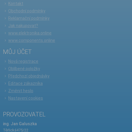
Kontakt
Obchodní podmínky
Reklamační podmínky
Jak nakupovat?
www.elektronika.online
www.components.online
MŮJ ÚČET
Nová registrace
Oblíbené položky
Předchozí objednávky
Editace zákazníka
Změnit heslo
Nastavení cookies
PROVOZOVATEL
ing. Jan Galuszka
Těrlická475/22