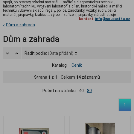
spojů, polotovary, výrobní materiál ... měřící a diagnostickou techniku,
laboratorní techniku, vybavení laboratoří a dílen, historické nářadí a měřící
techniku vybavení skladů, regály, police, zásobníky, vozíky, rudly, balící
materiál, přepravky, krabice ... výrobní zařízení, přípravky, nářadí, stroje ...
kontakt:
info@soucastka.cz
Dům a zahrada
Dům a zahrada
Řadit podle:
(Data přidání)
Katalog
Ceník
Strana
1
z
1
Celkem
14
záznamů
Počet na stránku
40
80
1