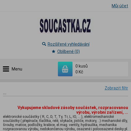
Můj účet
Rozšířené vyhledávání
Oblíbené (0)
0
kusů
Menu
0 Kč
Zobrazit filtr
...
Vykupujeme skladové zásoby součástek, rozpracovanou
výrobu, výrobní zařízení, ...
elektronické součástky ( R, C, D, T, Ty, Tr, L, IO, ... ), elektromechanické
součástky ( přepínače, tlačítka, relé, stykače, jističe, motory, ..) mechanické díly,
šrouby, matice, podložky, krabice, el.mag. ventily, hydraulika, mechanika
rozpracovanou výrobu, nedokončenou výrobu, osazené i poloosazené desky pl.