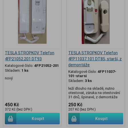
TESLA STROPKOV Telefon
TESLA STROPKOV Telefon
4FP21052.201 DT93
4FP11037.101 DT85, starší, z
demontáže
Katalogové číslo:
4FP21052-201
Skladem:
1 ks
Katalogové číslo:
4FP11037-
101-starsi
nový
Skladem:
3 ks
leží dlouho na skladě, nutno
otestovat, záruka na otestování
31 dnů, špinavé, z demontáže
450 Kč
250 Kč
372 Kč (bez DPH:)
207 Kč (bez DPH:)
Koupit
Koupit