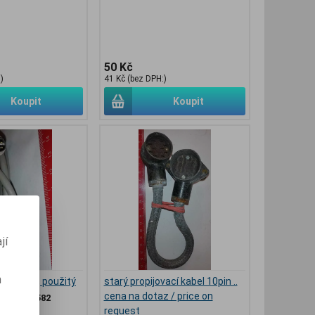
50 Kč
)
41 Kč (bez DPH:)
Koupit
Koupit
jí
m
abel, 4m, použitý
starý propijovací kabel 10pin ..
cena na dotaz / price on
slo:
PP15582
request