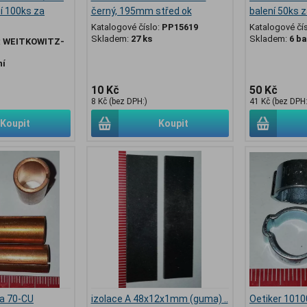
í 100ks za
černý, 195mm střed ok
balení 50ks 
Katalogové číslo:
PP15619
Katalogové čí
Skladem:
27 ks
Skladem:
6 ba
:
WEITKOWITZ-
ní
10 Kč
50 Kč
8 Kč (bez DPH:)
41 Kč (bez DPH:
Koupit
Koupit
ka 70-CU
izolace A 48x12x1mm (guma) ..
Oetiker 101