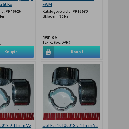
za 50Kč
EWM
slo:
PP15626
Katalogové číslo:
PP15630
lení
Skladem:
30 ks
150 Kč
)
124 Kč (bez DPH:)
Koupit
Koupit
00013 9-11mm Vz
Oetiker 10100013 9-11mm Vz