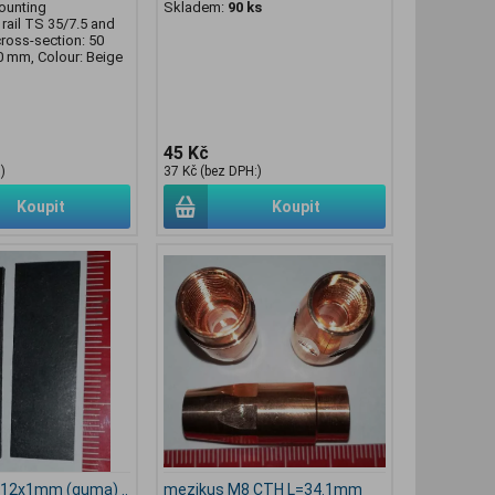
ounting
Skladem:
90 ks
rail TS 35/7.5 and
ross-section: 50
0 mm, Colour: Beige
45 Kč
)
37 Kč (bez DPH:)
Koupit
Koupit
x12x1mm (guma) ..
mezikus M8 CTH L=34.1mm