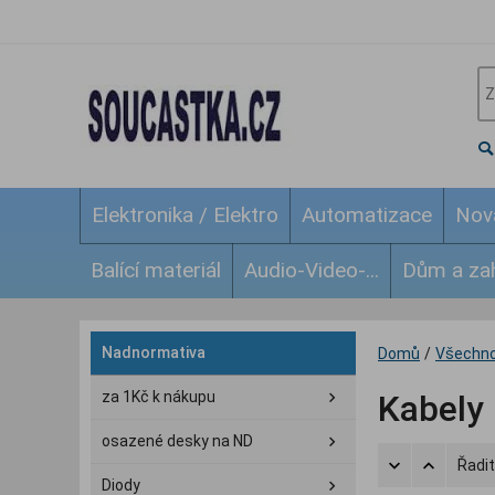
Elektronika / Elektro
Automatizace
Nov
Balící materiál
Audio-Video-...
Dům a za
Nadnormativa
Domů
/
Všechno
za 1Kč k nákupu
Kabely
osazené desky na ND
Řadit
Diody