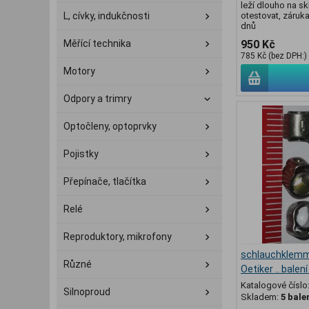
leží dlouho na sk
L, cívky, indukčnosti
otestovat, záruka
dnů
Měřící technika
950 Kč
785 Kč (bez DPH:)
Motory
Odpory a trimry
Optočleny, optoprvky
Pojistky
Přepínače, tlačítka
Relé
Reproduktory, mikrofony
schlauchklemm
Různé
Oetiker .. bale
Katalogové číslo
Silnoproud
Skladem:
5 bale