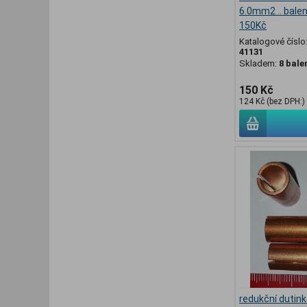
6.0mm2 .. balen
150Kč
Katalogové číslo
41131
Skladem:
8 bale
150 Kč
124 Kč (bez DPH:)
redukční dutin