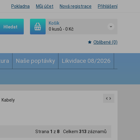
Pokladna
Můj účet
Nová registrace
Přihlášení
Košík
Hledat
0
kusů
-
0 Kč
Oblíbené (0)
tura
Naše poptávky
Likvidace 08/2026
/
Kabely
Strana
1
z
8
Celkem
313
záznamů