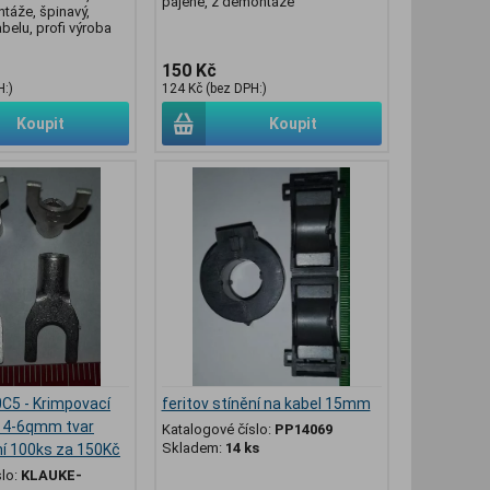
pájené, z demontáže
ntáže, špinavý,
belu, profi výroba
150 Kč
H:)
124 Kč (bez DPH:)
Koupit
Koupit
C5 - Krimpovací
feritov stínění na kabel 15mm
o 4-6qmm tvar
Katalogové číslo:
PP14069
Skladem:
14 ks
lení 100ks za 150Kč
slo:
KLAUKE-