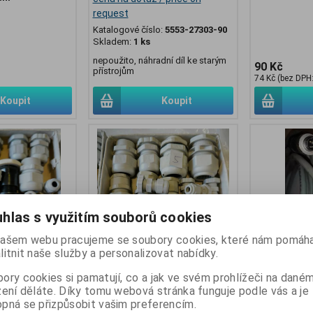
request
Katalogové číslo:
5553-27303-90
Skladem:
1 ks
nepoužito, náhradní díl ke starým
90 Kč
přístrojům
74 Kč (bez DPH:
Koupit
Koupit
hlas s využitím souborů cookies
ašem webu pracujeme se soubory cookies, které nám pomáha
litnit naše služby a personalizovat nabídky.
ory cookies si pamatují, co a jak ve svém prohlížeči na dané
mix průchodek
MIX-pruch-5 - mix průchodek
propojovací k
zení děláte. Díky tomu webová stránka funguje podle vás a je
dle foto
Katalogové čí
pná se přizpůsobit vašim preferencím.
Skladem:
1 ks
:
MIX-pruch-4
Katalogové číslo:
MIX-pruch-5