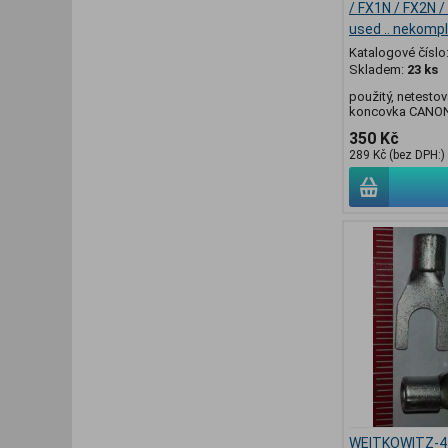
/ FX1N / FX2N / 
used .. nekompl
Katalogové číslo
Skladem:
23 ks
použitý, netestov
koncovka CANO
350 Kč
289 Kč (bez DPH:)
WEITKOWITZ-4