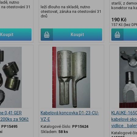
ladě, nutno
starší, z demo
 na otestování 31
leží dlouho na skladě, nutno
konektor na ka
otestovat, záruka na otestování 31
dnů
190 Kč
157 Kč (bez DP
Koupit
Koupit
e 0,41 GER
Kabelová koncovka D1-23-CU-
KLAUKE-1650
ní 200ks za 90Kč
VZ-E
kabelové ok
vidlice .. ba
:
PP15495
Katalogové číslo:
PP15624
ní
Skladem:
58 ks
Katalogové čí