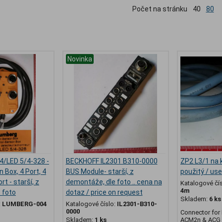
Počet na stránku
40
80
Novinka
4/LED 5/4-328 -
BECKHOFF IL2301 B310-0000
ZP2 L3/1 na k
n Box, 4 Port, 4
BUS Module- starší, z
použitý / us
rt - starší, z
demontáže, dle foto .. cena na
Katalogové čí
4m
 foto
dotaz / price on request
Skladem:
6 ks
:
LUMBERG-004
Katalogové číslo:
IL2301-B310-
0000
Connector for
Skladem:
1 ks
ACM2n & ACG 