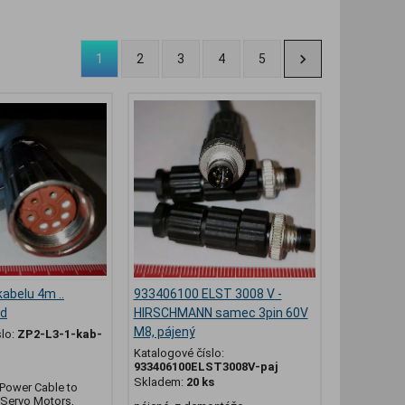
1
2
3
4
5
abelu 4m ..
933406100 ELST 3008 V -
ed
HIRSCHMANN samec 3pin 60V
M8, pájený
slo:
ZP2-L3-1-kab-
Katalogové číslo:
933406100ELST3008V-paj
Skladem:
20 ks
 Power Cable to
Servo Motors,