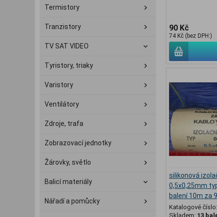
Termistory
Tranzistory
90 Kč
74 Kč (bez DPH:)
TV SAT VIDEO
Tyristory, triaky
Varistory
Ventilátory
Zdroje, trafa
Zobrazovací jednotky
Žárovky, světlo
silikonová izola
Balicí materiály
0,5x0,25mm typ 
balení 10m za 
Nářadí a pomůcky
Katalogové číslo
Skladem:
13 bal