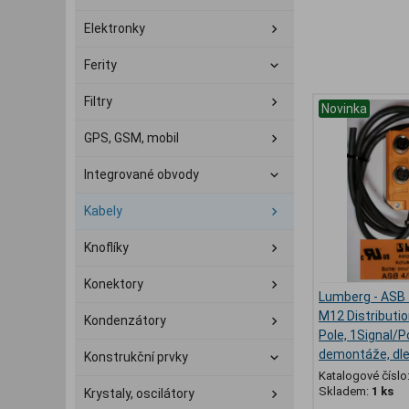
Elektronky
Ferity
Filtry
Novinka
GPS, GSM, mobil
Integrované obvody
Kabely
Knoflíky
Konektory
Lumberg - ASB 
M12 Distributio
Kondenzátory
Pole, 1Signal/Po
demontáže, dle
Konstrukční prvky
Katalogové číslo
Skladem:
1 ks
Krystaly, oscilátory