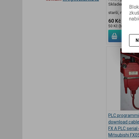
Skladem:
1 bale
Blok
zku
starší, mix dle fo
nabí
60 Kč
50 Kč (bez DPH:)
N
PLC programmi
download cable
FX A PLC serial 
Mitsubishi FX0