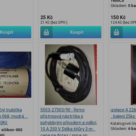
1650C5
Skladem:
5 ba
25 Kč
150 Kč
21 Kč (bez DPH:)
124 Kč (bez DP
Koupit
Koupit
ční trubička
5553-27303/90 - Retro
izolace A 2
068, modrá ...
přístrojová nástrčka s
.. balení 25k
90Kč
pohyblivým přívodem a vidlicí,
Katalogové čí
Skladem:
6 ba
10 A 250 V. Délka šňůry 3 m ..
:
silikon-003
ení
cena na dotaz / price on