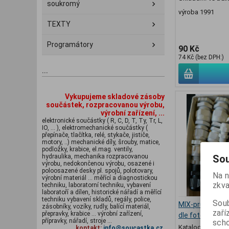
soukromý
výroba 1991
TEXTY
Programátory
90 Kč
74 Kč (bez DPH:)
...
Vykupujeme skladové zásoby
součástek, rozpracovanou výrobu,
výrobní zařízení, ...
elektronické součástky ( R, C, D, T, Ty, Tr, L,
IO, ... ), elektromechanické součástky (
přepínače, tlačítka, relé, stykače, jističe,
motory, ..) mechanické díly, šrouby, matice,
podložky, krabice, el.mag. ventily,
hydraulika, mechanika rozpracovanou
Sou
výrobu, nedokončenou výrobu, osazené i
poloosazené desky pl. spojů, polotovary,
Na n
výrobní materiál ... měřící a diagnostickou
zkva
techniku, laboratorní techniku, vybavení
laboratoří a dílen, historické nářadí a měřící
techniku vybavení skladů, regály, police,
Soub
MIX-pruch-4 - 
zásobníky, vozíky, rudly, balící materiál,
zaří
přepravky, krabice ... výrobní zařízení,
dle foto
přípravky, nářadí, stroje ...
scho
Katalogové číslo
kontakt:
info@soucastka.cz