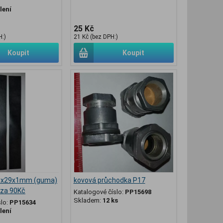
lení
25 Kč
H:)
21 Kč (bez DPH:)
Koupit
Koupit
26x29x1mm (guma)
kovová průchodka P17
s za 90Kč
Katalogové číslo:
PP15698
Skladem:
12 ks
slo:
PP15634
lení