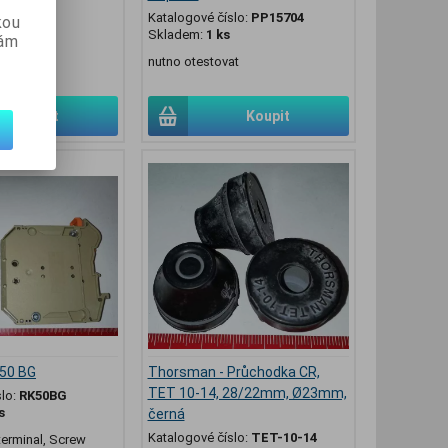
Katalogové číslo:
PP15704
kou
Skladem:
1 ks
vám
nutno otestovat
H:)
Koupit
Koupit
 50 BG
Thorsman - Průchodka CR,
TET 10-14, 28/22mm, Ø23mm,
slo:
RK50BG
s
černá
Katalogové číslo:
TET-10-14
terminal, Screw