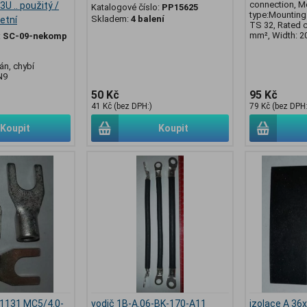
connection, M
3U .. použitý /
Katalogové číslo:
PP15625
type:Mounting 
Skladem:
4 balení
etní
TS 32, Rated c
mm², Width: 2
:
SC-09-nekomp
án, chybí
N9
50 Kč
95 Kč
41 Kč (bez DPH:)
79 Kč (bez DPH:
Koupit
Koupit
1131 MC5/4.0-
vodič 1B-A.06-BK-170-A11
izolace A 36