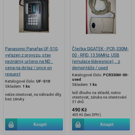
Panasonic Panafax UF-S10,
Čtečka GIGATEK - PCR-330M-
vyřazen z provozu, stav
00 - RFID, 13.56MHz, USB
neznámý, určeno na ND ..
(emulace klávesnice), .. z
cena na dotaz / price on
demontáže / used
request
Katalogové číslo:
PCR330M-00-
used
Katalogové číslo:
UF-S10
Skladem:
1 ks
Skladem:
1 ks
leží dlouho na skladě, nutno
nelze otestovat, na náhradní díly,
otestovat, záruka na otestování
bez záruky
31 dnů
490 Kč
405 Kč (bez DPH:)
Koupit
Koupit