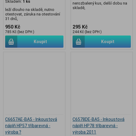
Skladem:
1 ks
nerozbalený kus, delší dobu na
skladě,
leží dlouho na skladě, nutno
otestovat, záruka na otestování
31 dnů,
950 Kč
295 Kč
785 Kč (bez DPH:)
244 Kč (bez DPH:)
Koupit
Koupit
C6657AE-BA5 - Inkoustová
C6578DE-BA5 - Inkoustová
náplň HP57 tříbarevná -
náplň HP78 tříbarevná -
výroba ?
výroba 2011