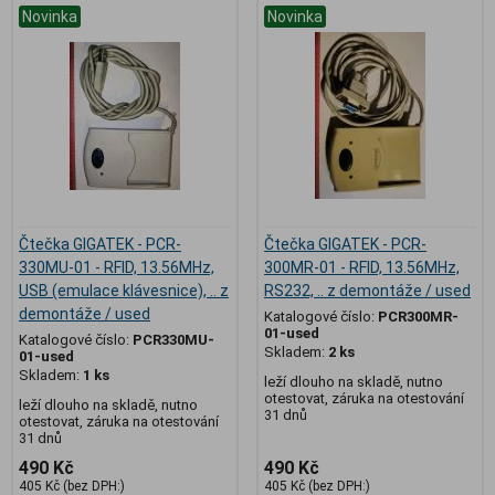
Novinka
Novinka
Čtečka GIGATEK - PCR-
Čtečka GIGATEK - PCR-
330MU-01 - RFID, 13.56MHz,
300MR-01 - RFID, 13.56MHz,
USB (emulace klávesnice), .. z
RS232, .. z demontáže / used
demontáže / used
Katalogové číslo:
PCR300MR-
01-used
Katalogové číslo:
PCR330MU-
Skladem:
2 ks
01-used
Skladem:
1 ks
leží dlouho na skladě, nutno
otestovat, záruka na otestování
leží dlouho na skladě, nutno
31 dnů
otestovat, záruka na otestování
31 dnů
490 Kč
490 Kč
405 Kč (bez DPH:)
405 Kč (bez DPH:)