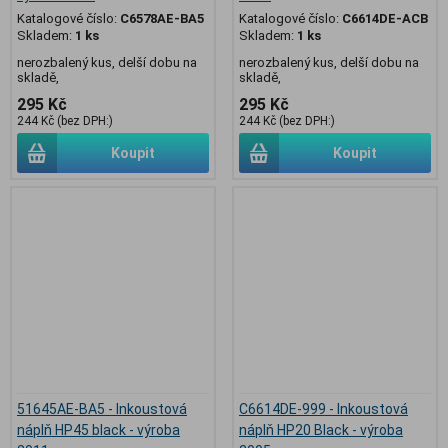
Katalogové číslo:
C6578AE-BA5
Katalogové číslo:
C6614DE-ACB
Skladem:
1 ks
Skladem:
1 ks
nerozbalený kus, delší dobu na
nerozbalený kus, delší dobu na
skladě,
skladě,
295 Kč
295 Kč
244 Kč (bez DPH:)
244 Kč (bez DPH:)
Koupit
Koupit
51645AE-BA5 - Inkoustová
C6614DE-999 - Inkoustová
náplň HP45 black - výroba
náplň HP20 Black - výroba