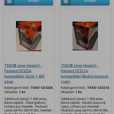
Koupit
Koupit
TEKO® toner Hewlett -
TEKO® toner Hewlett -
Packard CE322A,
Packard CE321A,
kompatibilní, žlutá, 1 400
kompatibilní, Modrá (azurová,
stran
cyan)
Katalogové číslo:
TEKO-CE322A
Katalogové číslo:
TEKO-CE321A
Skladem:
1 ks
Skladem:
1 ks
Výtěžnost (stran) 1 400 stran,
Výtěžnost (stran) 1 300 stran,
Barva náplně - Žlutá (yellow),
Barva náplně - Modrá (azurová,
Určeno pro Hewlett - Packard
cyan), Určeno pro Hewlett -
LaserJet Pro CM1415fn, Hewlett -
Packard LaserJet Pro CM1415fn,