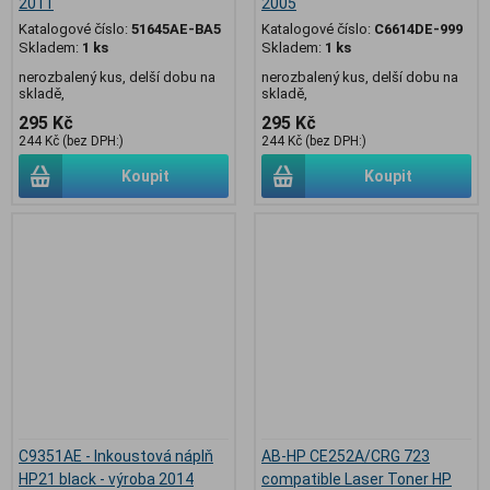
2011
2005
Katalogové číslo:
51645AE-BA5
Katalogové číslo:
C6614DE-999
Skladem:
1 ks
Skladem:
1 ks
nerozbalený kus, delší dobu na
nerozbalený kus, delší dobu na
skladě,
skladě,
295 Kč
295 Kč
244 Kč (bez DPH:)
244 Kč (bez DPH:)
Koupit
Koupit
C9351AE - Inkoustová náplň
AB-HP CE252A/CRG 723
HP21 black - výroba 2014
compatible Laser Toner HP