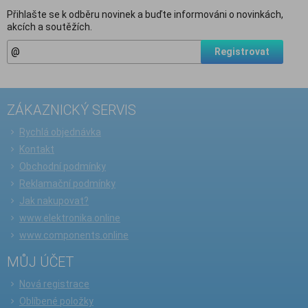
Přihlašte se k odběru novinek a buďte informováni o novinkách,
akcích a soutěžích.
Registrovat
ZÁKAZNICKÝ SERVIS
Rychlá objednávka
Kontakt
Obchodní podmínky
Reklamační podmínky
Jak nakupovat?
www.elektronika.online
www.components.online
MŮJ ÚČET
Nová registrace
Oblíbené položky