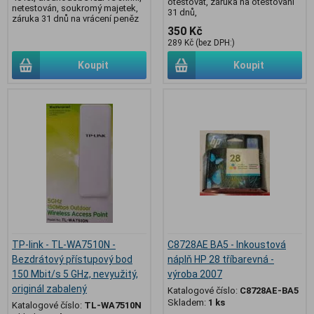
otestovat, záruka na otestování
netestován, soukromý majetek,
31 dnů,
záruka 31 dnů na vrácení peněz
350 Kč
289 Kč (bez DPH:)
Koupit
Koupit
TP-link - TL-WA7510N -
C8728AE BA5 - Inkoustová
Bezdrátový přístupový bod
náplň HP 28 tříbarevná -
150 Mbit/s 5 GHz, nevyužitý,
výroba 2007
originál zabalený
Katalogové číslo:
C8728AE-BA5
Skladem:
1 ks
Katalogové číslo:
TL-WA7510N