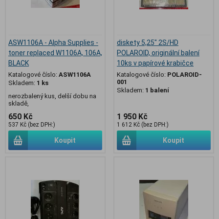
ASW1106A - Alpha Supplies -
diskety 5,25" 2S/HD
toner replaced W1106A, 106A,
POLAROID, originální balení
BLACK
10ks v papírové krabičce
Katalogové číslo:
ASW1106A
Katalogové číslo:
POLAROID-
001
Skladem:
1 ks
Skladem:
1 balení
nerozbalený kus, delší dobu na
skladě,
650 Kč
1 950 Kč
537 Kč (bez DPH:)
1 612 Kč (bez DPH:)
Koupit
Koupit