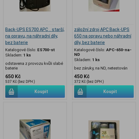
Back-UPS ES700 APC .. starší,
záložní zdroj APC Back-UPS
na opravu, na náhradní díly,
650 na opravu nebo náhradní
bez baterie
díly, bez baterie
Katalogové číslo:
ES700-st
Katalogové číslo:
APC-650-na-
ND
Skladem:
1 ks
Skladem:
1 ks
odstavena z provozu kvůli slabé
baterie
bez záruky, na ND, netestován
650 Kč
450 Kč
537 Kč (bez DPH:)
372 Kč (bez DPH:)
Koupit
Koupit