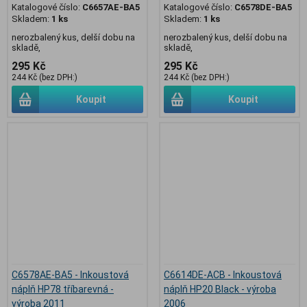
Katalogové číslo:
C6657AE-BA5
Katalogové číslo:
C6578DE-BA5
Skladem:
1 ks
Skladem:
1 ks
nerozbalený kus, delší dobu na
nerozbalený kus, delší dobu na
skladě,
skladě,
295 Kč
295 Kč
244 Kč (bez DPH:)
244 Kč (bez DPH:)
Koupit
Koupit
C6578AE-BA5 - Inkoustová
C6614DE-ACB - Inkoustová
náplň HP78 tříbarevná -
náplň HP20 Black - výroba
výroba 2011
2006