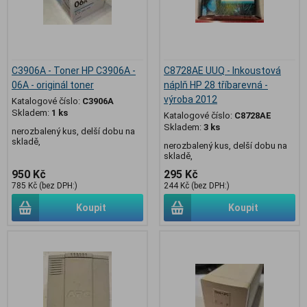
C3906A - Toner HP C3906A -
C8728AE UUQ - Inkoustová
06A - originál toner
náplň HP 28 tříbarevná -
výroba 2012
Katalogové číslo:
C3906A
Skladem:
1 ks
Katalogové číslo:
C8728AE
Skladem:
3 ks
nerozbalený kus, delší dobu na
skladě,
nerozbalený kus, delší dobu na
skladě,
950 Kč
295 Kč
785 Kč (bez DPH:)
244 Kč (bez DPH:)
Koupit
Koupit