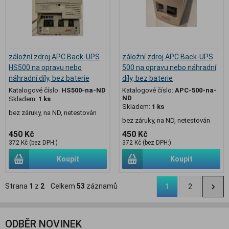
záložní zdroj APC Back-UPS
záložní zdroj APC Back-UPS
HS500 na opravu nebo
500 na opravu nebo náhradní
náhradní díly, bez baterie
díly, bez baterie
Katalogové číslo:
HS500-na-ND
Katalogové číslo:
APC-500-na-
ND
Skladem:
1 ks
Skladem:
1 ks
bez záruky, na ND, netestován
bez záruky, na ND, netestován
450 Kč
450 Kč
372 Kč (bez DPH:)
372 Kč (bez DPH:)
Koupit
Koupit
Strana
1
z
2
Celkem
53
záznamů
1
2
ODBĚR NOVINEK