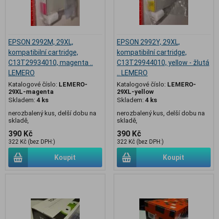
EPSON 2992M, 29XL,
EPSON 2992Y, 29XL,
kompatibilní cartridge,
kompatibilní cartridge,
C13T29934010, magenta ..
C13T29944010, yellow - žlutá
LEMERO
.. LEMERO
Katalogové číslo:
LEMERO-
Katalogové číslo:
LEMERO-
29XL-magenta
29XL-yellow
Skladem:
4 ks
Skladem:
4 ks
nerozbalený kus, delší dobu na
nerozbalený kus, delší dobu na
skladě,
skladě,
390 Kč
390 Kč
322 Kč (bez DPH:)
322 Kč (bez DPH:)
Koupit
Koupit