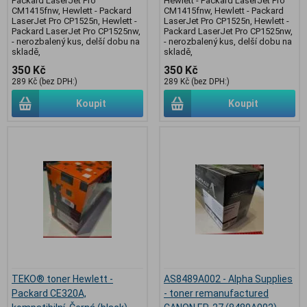
Packard LaserJet Pro
Hewlett - Packard LaserJet Pro
CM1415fnw, Hewlett - Packard
CM1415fnw, Hewlett - Packard
LaserJet Pro CP1525n, Hewlett -
LaserJet Pro CP1525n, Hewlett -
Packard LaserJet Pro CP1525nw,
Packard LaserJet Pro CP1525nw,
- nerozbalený kus, delší dobu na
- nerozbalený kus, delší dobu na
skladě,
skladě,
350 Kč
350 Kč
289 Kč (bez DPH:)
289 Kč (bez DPH:)
Koupit
Koupit
TEKO® toner Hewlett -
AS8489A002 - Alpha Supplies
Packard CE320A,
- toner remanufactured