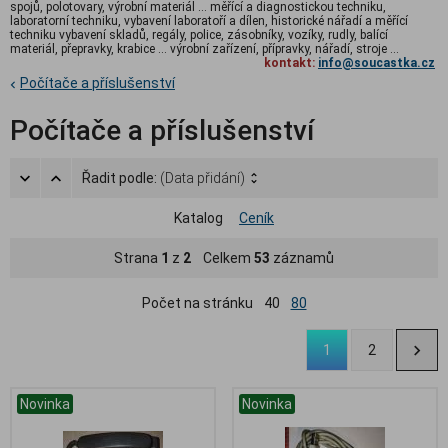
spojů, polotovary, výrobní materiál ... měřící a diagnostickou techniku,
laboratorní techniku, vybavení laboratoří a dílen, historické nářadí a měřící
techniku vybavení skladů, regály, police, zásobníky, vozíky, rudly, balící
materiál, přepravky, krabice ... výrobní zařízení, přípravky, nářadí, stroje ...
kontakt:
info@soucastka.cz
Počítače a příslušenství
Počítače a příslušenství
Řadit podle:
(Data přidání)
Katalog
Ceník
Strana
1
z
2
Celkem
53
záznamů
Počet na stránku
40
80
1
2
Novinka
Novinka