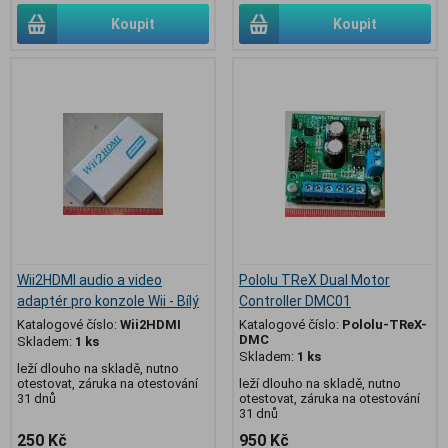
Koupit
Koupit
Wii2HDMI audio a video
Pololu TReX Dual Motor
adaptér pro konzole Wii - Bílý
Controller DMC01
Katalogové číslo:
Wii2HDMI
Katalogové číslo:
Pololu-TReX-
DMC
Skladem:
1 ks
Skladem:
1 ks
leží dlouho na skladě, nutno
otestovat, záruka na otestování
leží dlouho na skladě, nutno
31 dnů
otestovat, záruka na otestování
31 dnů
250 Kč
950 Kč