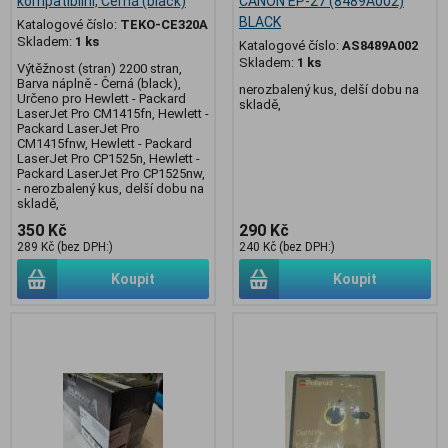
kompatibilní, Černá (black)
CANON EP-27 (8489A002)
BLACK
Katalogové číslo:
TEKO-CE320A
Skladem:
1 ks
Katalogové číslo:
AS8489A002
Skladem:
1 ks
Výtěžnost (stran) 2200 stran,
Barva náplně - Černá (black),
nerozbalený kus, delší dobu na
Určeno pro Hewlett - Packard
skladě,
LaserJet Pro CM1415fn, Hewlett -
Packard LaserJet Pro
CM1415fnw, Hewlett - Packard
LaserJet Pro CP1525n, Hewlett -
Packard LaserJet Pro CP1525nw,
- nerozbalený kus, delší dobu na
skladě,
350 Kč
290 Kč
289 Kč (bez DPH:)
240 Kč (bez DPH:)
Koupit
Koupit