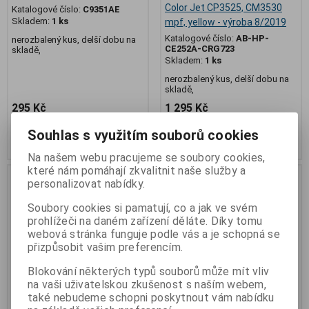
Color Jet CP3525, CM3530
Katalogové číslo:
C9351AE
Skladem:
1 ks
mpf, yellow - výroba 8/2019
Katalogové číslo:
AB-HP-
nerozbalený kus, delší dobu na
CE252A-CRG723
skladě,
Skladem:
1 ks
nerozbalený kus, delší dobu na
skladě,
295 Kč
1 295 Kč
244 Kč (bez DPH:)
1 070 Kč (bez DPH:)
Souhlas s využitím souborů cookies
Koupit
Koupit
Na našem webu pracujeme se soubory cookies,
které nám pomáhají zkvalitnit naše služby a
personalizovat nabídky.
Soubory cookies si pamatují, co a jak ve svém
prohlížeči na daném zařízení děláte. Díky tomu
webová stránka funguje podle vás a je schopná se
přizpůsobit vašim preferencím.
Blokování některých typů souborů může mít vliv
na vaši uživatelskou zkušenost s naším webem,
také nebudeme schopni poskytnout vám nabídku