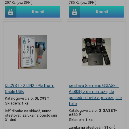
207 Kč (bez DPH:)
785 Kč (bez DPH:)
Koupit
Koupit
DLC9ST - XILINX - Platform
sestava Siemens GIGASET
Cable USB
A580IP, z demontáže, do
poslední chvíle v provozu, dle
Katalogové číslo:
DLC9ST
Skladem:
1 ks
foto
Katalogové číslo:
GIGASET-
leží dlouho na skladě, nutno
A580IP
otestovat, záruka na otestování
31 dnů
Skladem:
1 ks
záruka na otestování 31 dnů,