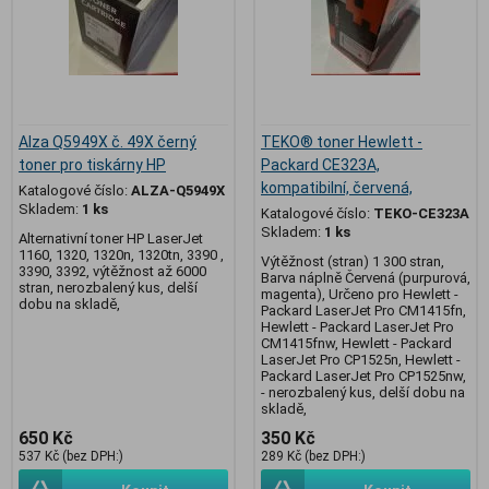
Alza Q5949X č. 49X černý
TEKO® toner Hewlett -
toner pro tiskárny HP
Packard CE323A,
kompatibilní, červená,
Katalogové číslo:
ALZA-Q5949X
Skladem:
1 ks
Katalogové číslo:
TEKO-CE323A
Skladem:
1 ks
Alternativní toner HP LaserJet
1160, 1320, 1320n, 1320tn, 3390 ,
Výtěžnost (stran) 1 300 stran,
3390, 3392, výtěžnost až 6000
Barva náplně Červená (purpurová,
stran, nerozbalený kus, delší
magenta), Určeno pro Hewlett -
dobu na skladě,
Packard LaserJet Pro CM1415fn,
Hewlett - Packard LaserJet Pro
CM1415fnw, Hewlett - Packard
LaserJet Pro CP1525n, Hewlett -
Packard LaserJet Pro CP1525nw,
- nerozbalený kus, delší dobu na
skladě,
650 Kč
350 Kč
537 Kč (bez DPH:)
289 Kč (bez DPH:)