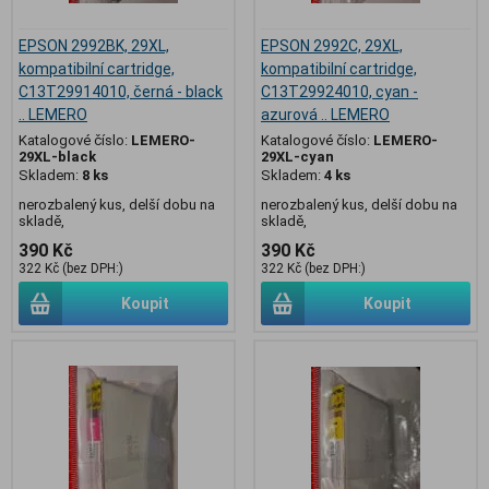
EPSON 2992BK, 29XL,
EPSON 2992C, 29XL,
kompatibilní cartridge,
kompatibilní cartridge,
C13T29914010, černá - black
C13T29924010, cyan -
.. LEMERO
azurová .. LEMERO
Katalogové číslo:
LEMERO-
Katalogové číslo:
LEMERO-
29XL-black
29XL-cyan
Skladem:
8 ks
Skladem:
4 ks
nerozbalený kus, delší dobu na
nerozbalený kus, delší dobu na
skladě,
skladě,
390 Kč
390 Kč
322 Kč (bez DPH:)
322 Kč (bez DPH:)
Koupit
Koupit