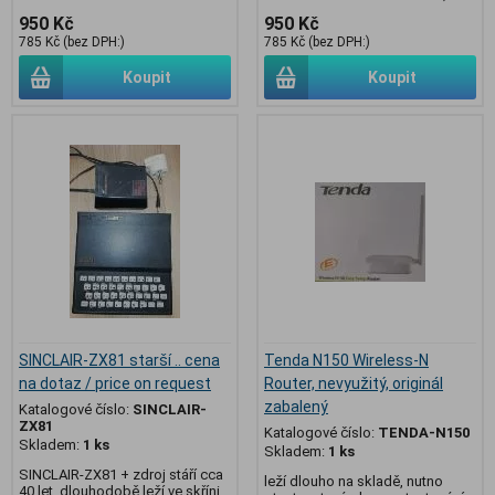
950 Kč
950 Kč
785 Kč (bez DPH:)
785 Kč (bez DPH:)
Koupit
Koupit
SINCLAIR-ZX81 starší .. cena
Tenda N150 Wireless-N
na dotaz / price on request
Router, nevyužitý, originál
zabalený
Katalogové číslo:
SINCLAIR-
ZX81
Katalogové číslo:
TENDA-N150
Skladem:
1 ks
Skladem:
1 ks
SINCLAIR-ZX81 + zdroj stáří cca
leží dlouho na skladě, nutno
40 let, dlouhodobě leží ve skříni,