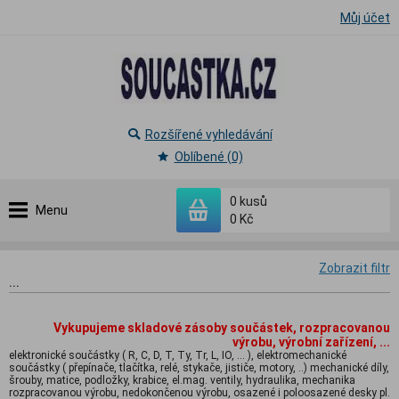
Můj účet
Rozšířené vyhledávání
Oblíbené (0)
0
kusů
Menu
0 Kč
Zobrazit filtr
...
Vykupujeme skladové zásoby součástek, rozpracovanou
výrobu, výrobní zařízení, ...
elektronické součástky ( R, C, D, T, Ty, Tr, L, IO, ... ), elektromechanické
součástky ( přepínače, tlačítka, relé, stykače, jističe, motory, ..) mechanické díly,
šrouby, matice, podložky, krabice, el.mag. ventily, hydraulika, mechanika
rozpracovanou výrobu, nedokončenou výrobu, osazené i poloosazené desky pl.