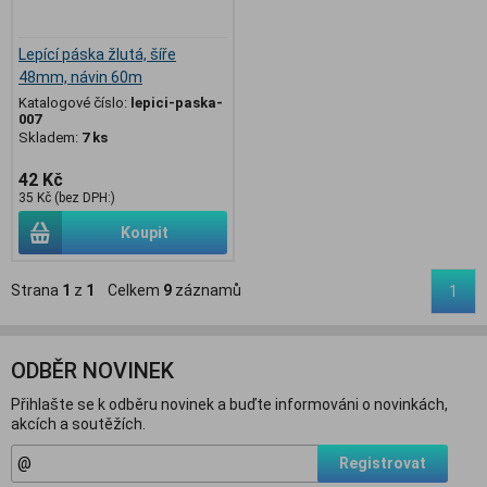
Lepící páska žlutá, šíře
48mm, návin 60m
Katalogové číslo:
lepici-paska-
007
Skladem:
7 ks
42 Kč
35 Kč (bez DPH:)
Koupit
Strana
1
z
1
Celkem
9
záznamů
1
ODBĚR NOVINEK
Přihlašte se k odběru novinek a buďte informováni o novinkách,
akcích a soutěžích.
Registrovat