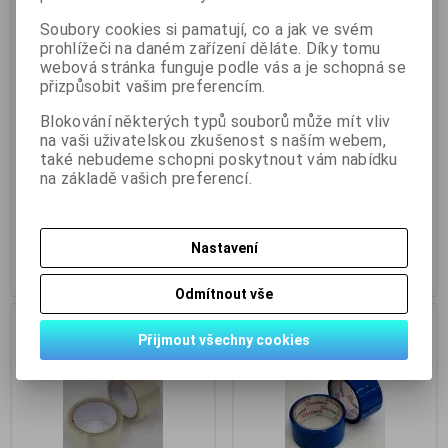
Soubory cookies si pamatují, co a jak ve svém
prohlížeči na daném zařízení děláte. Díky tomu
webová stránka funguje podle vás a je schopná se
přizpůsobit vašim preferencím.
Lepící páska červená, šíře
Lepící páska transparentní,
Blokování některých typů souborů může mít vliv
48mm, návin 60m
šíře 75mm, návin 60m
na vaši uživatelskou zkušenost s naším webem,
Katalogové číslo:
lepici-paska-
Katalogové číslo:
lepici-paska-
také nebudeme schopni poskytnout vám nabídku
009
004
na základě vašich preferencí.
Skladem:
8 ks
Skladem:
2 ks
42 Kč
58 Kč
35 Kč (bez DPH:)
48 Kč (bez DPH:)
Nastavení
Koupit
Koupit
Odmítnout vše
Přijmout všechny cookies