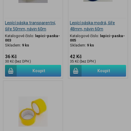
Lepící páska transparentní,
Lepící páska modrá, šíře
šíře 50mm, návin 60m
48mm, návin 60m
Katalogové číslo:
lepici-paska-
Katalogové číslo:
lepici-paska-
003
005
Skladem:
9 ks
Skladem:
9 ks
36 Kč
42 Kč
30 Kč (bez DPH:)
35 Kč (bez DPH:)
Koupit
Koupit