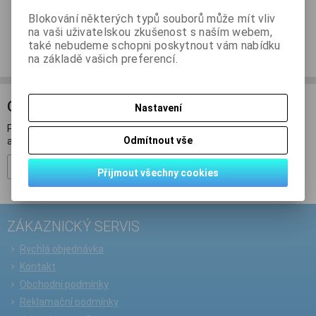
Blokování některých typů souborů může mít vliv
na vaši uživatelskou zkušenost s naším webem,
Doporučit výrobek
také nebudeme schopni poskytnout vám nabídku
na základě vašich preferencí.
ODBĚR NOVINEK
Nastavení
Přihlašte se k odběru novinek a buďte informováni o novinkách,
Odmítnout vše
akcích a soutěžích.
Registrovat
Přijmout všechny cookies
ZÁKAZNICKÝ SERVIS
Rychlá objednávka
Kontakt
Obchodní podmínky
Reklamační podmínky