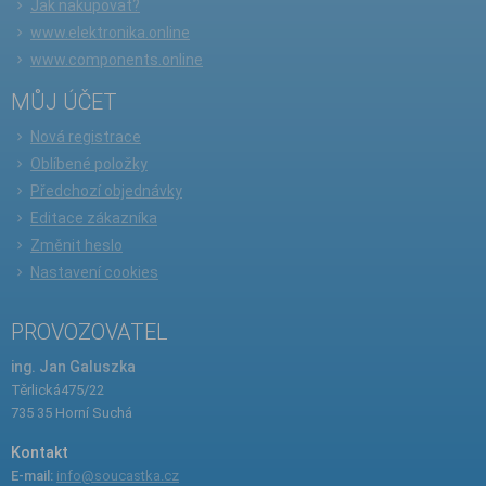
Jak nakupovat?
www.elektronika.online
www.components.online
MŮJ ÚČET
Nová registrace
Oblíbené položky
Předchozí objednávky
Editace zákazníka
Změnit heslo
Nastavení cookies
PROVOZOVATEL
ing. Jan Galuszka
Těrlická475/22
735 35 Horní Suchá
Kontakt
E-mail:
info@soucastka.cz