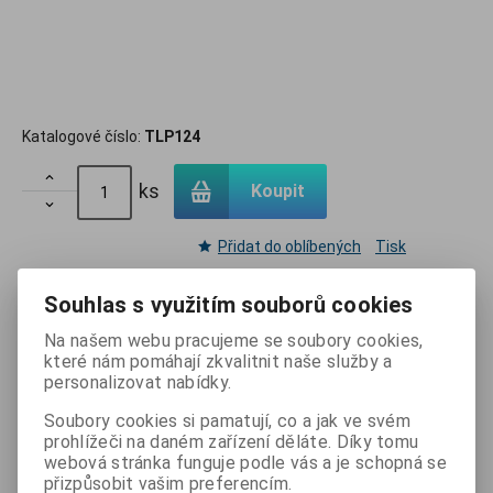
Katalogové číslo:
TLP124

ks
Koupit

Přidat do oblíbených
Tisk
Souhlas s využitím souborů cookies
Skladem:
150 ks
Na našem webu pracujeme se soubory cookies,
které nám pomáhají zkvalitnit naše služby a
personalizovat nabídky.
Soubory cookies si pamatují, co a jak ve svém
Podrobný popis
prohlížeči na daném zařízení děláte. Díky tomu
webová stránka funguje podle vás a je schopná se
přizpůsobit vašim preferencím.
Dotaz na výrobek