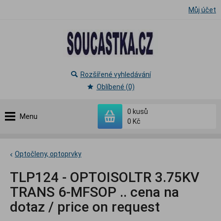
Můj účet
Rozšířené vyhledávání
Oblíbené (0)
0
kusů
Menu
0 Kč
Optočleny, optoprvky
TLP124 - OPTOISOLTR 3.75KV
TRANS 6-MFSOP .. cena na
dotaz / price on request