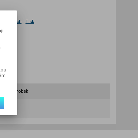
 oblíbených
Tisk
jí
m
kou
vám
ručit výrobek