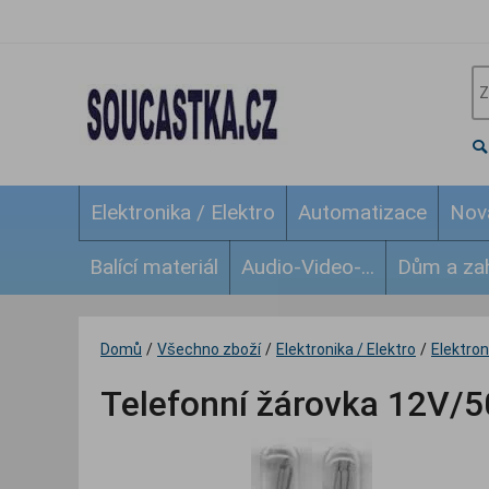
Elektronika / Elektro
Automatizace
Nov
Balící materiál
Audio-Video-...
Dům a za
Domů
/
Všechno zboží
/
Elektronika / Elektro
/
Elektroni
Telefonní žárovka 12V/5