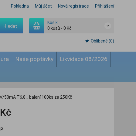
Pokladna
Můj účet
Nová registrace
Přihlášení
Košík
Hledat
0
kusů
-
0 Kč
Oblíbené (0)
tura
Naše poptávky
Likvidace 08/2026
V/50mA T6,8 .. balení 100ks za 250Kč
0Kč
MP