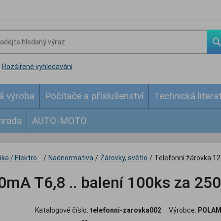
Rozšířené vyhledávání
á výroba
Počítače a příslušenství
Technická litera
hrada
AUTO-MOTO
ka / Elektro ..
/
Nadnormativa
/
Žárovky, světlo
/
Telefonní žárovka 12
0mA T6,8 .. balení 100ks za 25
Katalogové číslo:
telefonni-zarovka002
Výrobce:
POLA