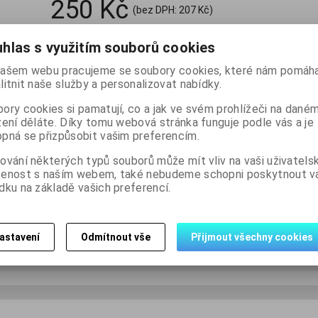
250 Kč
(bez DPH:
207 Kč
)

hlas s využitím souborů cookies
balení
Koupit
Přidat do

ašem webu pracujeme se soubory cookies, které nám pomáha
litnit naše služby a personalizovat nabídky.
Skladem:
32 balení
ory cookies si pamatují, co a jak ve svém prohlížeči na dané
zení děláte. Díky tomu webová stránka funguje podle vás a je
pná se přizpůsobit vašim preferencím.
ování některých typů souborů může mít vliv na vaši uživatels
šenost s naším webem, také nebudeme schopni poskytnout 
dku na základě vašich preferencí.
Dotaz na výrobek
Dopo
astavení
Odmítnout vše
Přijmout všechny cookies