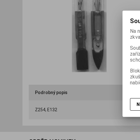
Sou
Na n
zkva
Soub
zaří
scho
Blok
zku
nabí
Podrobný popis
N
Z254, E132