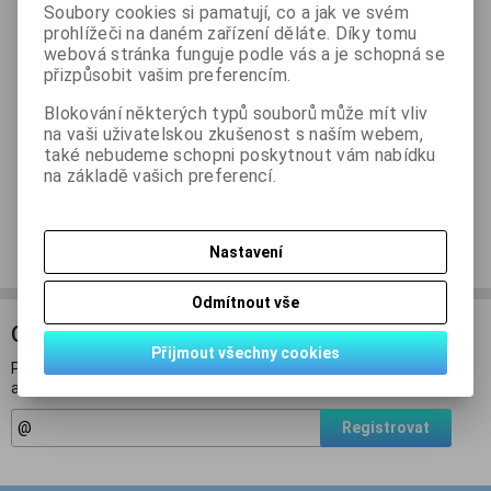
Soubory cookies si pamatují, co a jak ve svém
Skladem:
1000 ks
prohlížeči na daném zařízení děláte. Díky tomu
webová stránka funguje podle vás a je schopná se
přizpůsobit vašim preferencím.
Podrobný popis
Blokování některých typů souborů může mít vliv
na vaši uživatelskou zkušenost s naším webem,
také nebudeme schopni poskytnout vám nabídku
Dotaz na výrobek
na základě vašich preferencí.
Doporučit výrobek
Nastavení
Odmítnout vše
ODBĚR NOVINEK
Přijmout všechny cookies
Přihlašte se k odběru novinek a buďte informováni o novinkách,
akcích a soutěžích.
Registrovat