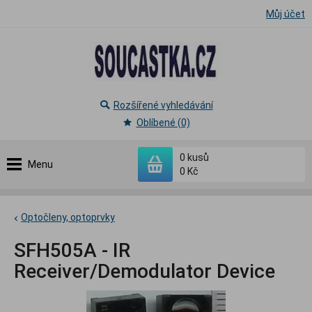
Můj účet
Rozšířené vyhledávání
Oblíbené (0)
0
kusů
Menu
0 Kč
Optočleny, optoprvky
SFH505A - IR
Receiver/Demodulator Device