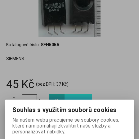
Katalogové číslo:
SFH505A
SIEMENS
45 Kč
(bez DPH:
37 Kč
)

ks
Koupit

Souhlas s využitím souborů cookies
Přidat do oblíbených
Tisk
Na našem webu pracujeme se soubory cookies,
které nám pomáhají zkvalitnit naše služby a
personalizovat nabídky.