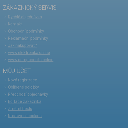
ZÁKAZNICKÝ SERVIS
Rychlá objednávka
Kontakt
Obchodní podmínky
Reklamační podmínky
Jak nakupovat?
www.elektronika.online
www.components.online
MŮJ ÚČET
Nová registrace
Oblíbené položky
Předchozí objednávky
Editace zákazníka
Změnit heslo
Nastavení cookies