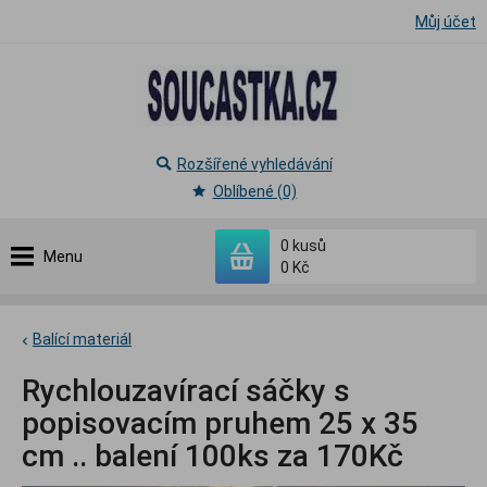
Můj účet
Rozšířené vyhledávání
Oblíbené (0)
0
kusů
Menu
0 Kč
Balící materiál
Rychlouzavírací sáčky s
popisovacím pruhem 25 x 35
cm .. balení 100ks za 170Kč