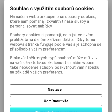
Nová výroba.
Souhlas s využitím souborů cookies
Na našem webu pracujeme se soubory cookies,
170 Kč
(bez DPH:
140 Kč
)
které nám pomáhají zkvalitnit naše služby a
personalizovat nabídky.

balení
Koupit
Soubory cookies si pamatují, co a jak ve svém

prohlížeči na daném zařízení děláte. Díky tomu
webová stránka funguje podle vás a je schopná se
Přidat do oblíbených
Tisk
přizpůsobit vašim preferencím.
Blokování některých typů souborů může mít vliv
na vaši uživatelskou zkušenost s naším webem,
Skladem:
2 balení
také nebudeme schopni poskytnout vám nabídku
na základě vašich preferencí.
Podrobný popis
Nastavení
Odmítnout vše
Dotaz na výrobek