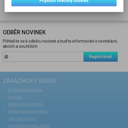
Přijmout všechny cookies
Doporučit výrobek
ODBĚR NOVINEK
Přihlašte se k odběru novinek a buďte informováni o novinkách,
akcích a soutěžích.
Registrovat
ZÁKAZNICKÝ SERVIS
Rychlá objednávka
Kontakt
Obchodní podmínky
Reklamační podmínky
Jak nakupovat?
www.elektronika.online