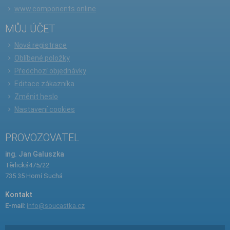
www.components.online
MŮJ ÚČET
Nová registrace
Oblíbené položky
Předchozí objednávky
Editace zákazníka
Změnit heslo
Nastavení cookies
PROVOZOVATEL
ing. Jan Galuszka
Těrlická475/22
735 35 Horní Suchá
Kontakt
E-mail:
info@soucastka.cz