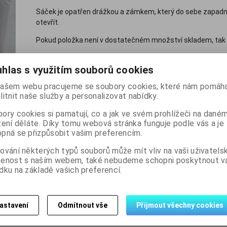
Sáček je opatřen drážkou a zámkem, který do sebe zapadne
otevřít.
Pokud položka není v dostatečném množství skladem, tak 
Nová výroba.
hlas s využitím souborů cookies
70 Kč
ašem webu pracujeme se soubory cookies, které nám pomáha
(bez DPH:
58 Kč
)
litnit naše služby a personalizovat nabídky.

ory cookies si pamatují, co a jak ve svém prohlížeči na dané
balení
Koupit
Přidat do
zení děláte. Díky tomu webová stránka funguje podle vás a je

pná se přizpůsobit vašim preferencím.
ování některých typů souborů může mít vliv na vaši uživatels
Skladem:
17 balení
šenost s naším webem, také nebudeme schopni poskytnout 
dku na základě vašich preferencí.
Dotaz na výrobek
Dopo
astavení
Odmítnout vše
Přijmout všechny cookies