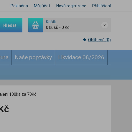
Pokladna
Můj účet
Nová registrace
Přihlášení
Košík
Hledat
0
kusů
-
0 Kč
Oblíbené (0)
tura
Naše poptávky
Likvidace 08/2026
balení 100ks za 70Kč
0Kč