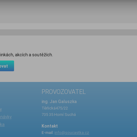
inkách, akcích a soutěžích.
ovat
PROVOZOVATEL
e
ing. Jan Galuszka
Těrlická475/22
y
735 35 Horní Suchá
dnávky
íka
Kontakt
E-mail:
info@soucastka.cz