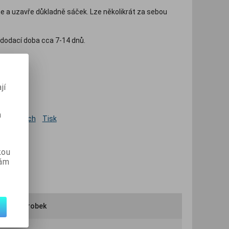
 a uzavře důkladně sáček. Lze několikrát za sebou
dodací doba cca 7-14 dnů.
jí
m
 oblíbených
Tisk
kou
vám
ručit výrobek