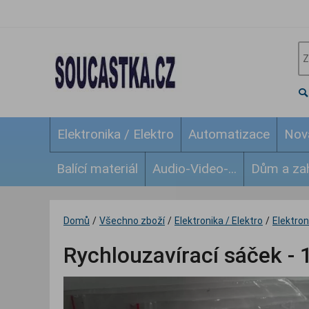
Elektronika / Elektro
Automatizace
Nov
Balící materiál
Audio-Video-...
Dům a za
Domů
/
Všechno zboží
/
Elektronika / Elektro
/
Elektroni
Rychlouzavírací sáček - 