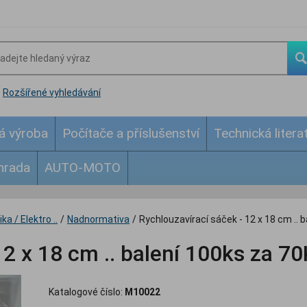
Rozšířené vyhledávání
á výroba
Počítače a příslušenství
Technická litera
hrada
AUTO-MOTO
ka / Elektro ..
/
Nadnormativa
/
Rychlouzavírací sáček - 12 x 18 cm .. 
12 x 18 cm .. balení 100ks za 7
Katalogové číslo:
M10022