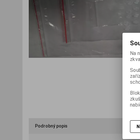
Sou
Na n
zkva
Soub
zaří
scho
Blok
zku
nabí
Podrobný popis
N