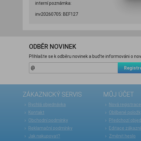
interní poznámka:
inv20260705: BEF127
ODBĚR NOVINEK
Přihlašte se k odběru novinek a buďte informováni o nov
Registr
ZÁKAZNICKÝ SERVIS
MŮJ ÚČET
Rychlá objednávka
Nová registrac
Kontakt
Oblíbené položk
Obchodní podmínky
Předchozí obje
Reklamační podmínky
Editace zákazn
Jak nakupovat?
Změnit heslo