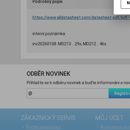
Podrobný popis
N
https://www.alldatasheet.com/datasheet-pdf/pdf/
interní poznámka:
inv20260108: MD213 .. 29x, MD212 .. 46x
ODBĚR NOVINEK
Přihlašte se k odběru novinek a buďte informováni o nov
Registr
ZÁKAZNICKÝ SERVIS
MŮJ ÚČET
Rychlá objednávka
Nová registrac