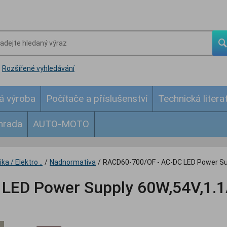
Rozšířené vyhledávání
á výroba
Počítače a příslušenství
Technická litera
hrada
AUTO-MOTO
ka / Elektro ..
/
Nadnormativa
/
RACD60-700/OF - AC-DC LED Power Su
LED Power Supply 60W,54V,1.1