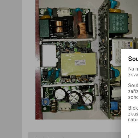
Sou
Na n
zkva
Soub
zaří
scho
Blok
zku
nabí