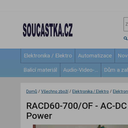
Elektronika / Elektro
Automatizace
Nov
Balící materiál
Audio-Video-...
Dům a za
Domů
/
Všechno zboží
/
Elektronika / Elektro
/
Elektroni
RACD60-700/OF - AC-DC 
Power