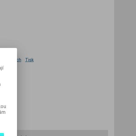
 oblíbených
Tisk
jí
m
kou
vám