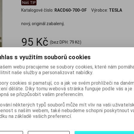
Náš TIP
Katalogové číslo:
RACD60-700-OF
Výrobce:
TESLA
nový, originál zabalený,
95 Kč
(bez DPH:
79 Kč
)

hlas s využitím souborů cookies
ks
Koupit
Přidat do

ašem webu pracujeme se soubory cookies, které nám pomáha
litnit naše služby a personalizovat nabídky.
ory cookies si pamatují, co a jak ve svém prohlížeči na dané
Skladem:
75 ks
zení děláte. Díky tomu webová stránka funguje podle vás a je
pná se přizpůsobit vašim preferencím.
ování některých typů souborů může mít vliv na vaši uživatels
šenost s naším webem, také nebudeme schopni poskytnout 
dku na základě vašich preferencí.