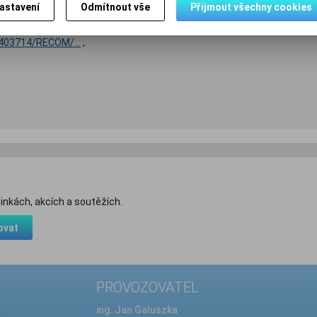
Dotaz na výrobek
Dopo
astavení
Odmítnout vše
Přijmout všechny cookies
403714/RECOM/...
,
inkách, akcích a soutěžích.
ovat
PROVOZOVATEL
e
ing. Jan Galuszka