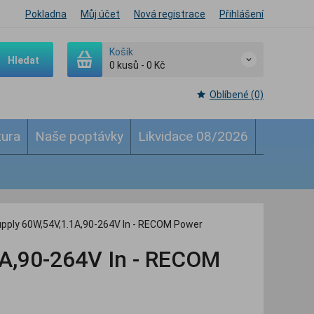
Pokladna
Můj účet
Nová registrace
Přihlášení
Košík
Hledat
0
kusů
-
0 Kč
Oblíbené (0)
tura
Naše poptávky
Likvidace 08/2026
pply 60W,54V,1.1A,90-264V In - RECOM Power
A,90-264V In - RECOM