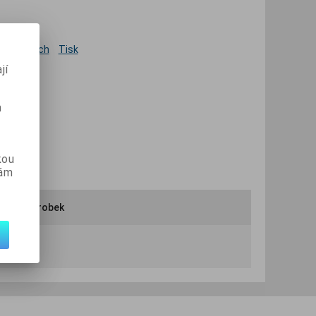
 oblíbených
Tisk
jí
m
kou
vám
ručit výrobek