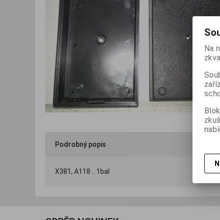
Sou
Na n
zkva
Soub
zaří
scho
Blok
zku
nabí
Podrobný popis
N
X381, A118 .. 1bal