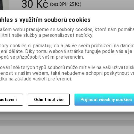
30 Kč
(bez DPH:
25 Kč
)

hlas s využitím souborů cookies
balení
Koupit
Přidat do

ašem webu pracujeme se soubory cookies, které nám pomáha
litnit naše služby a personalizovat nabídky.
ory cookies si pamatují, co a jak ve svém prohlížeči na dané
Skladem:
3 balení
zení děláte. Díky tomu webová stránka funguje podle vás a je
pná se přizpůsobit vašim preferencím.
ování některých typů souborů může mít vliv na vaši uživatels
šenost s naším webem, také nebudeme schopni poskytnout 
dku na základě vašich preferencí.
Dotaz na výrobek
Dopo
astavení
Odmítnout vše
Přijmout všechny cookies