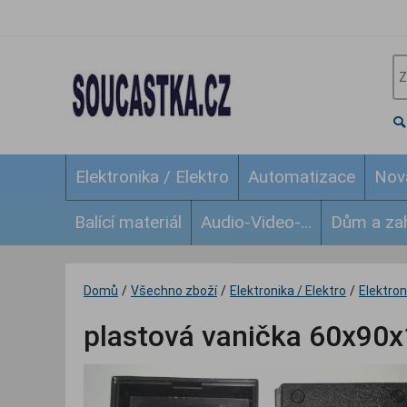
Elektronika / Elektro
Automatizace
Nov
Balící materiál
Audio-Video-...
Dům a za
Domů
/
Všechno zboží
/
Elektronika / Elektro
/
Elektroni
plastová vanička 60x90x