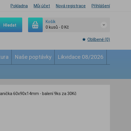
Pokladna
Můj účet
Nová registrace
Přihlášení
Košík
Hledat
0
kusů
-
0 Kč
Oblíbené (0)
tura
Naše poptávky
Likvidace 08/2026
vanička 60x90x14mm - balení 9ks za 30Kč