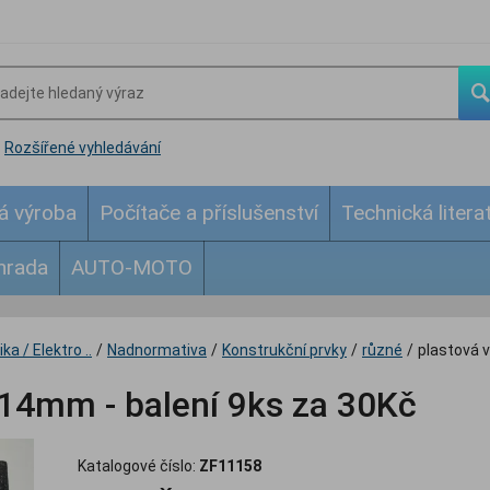
Rozšířené vyhledávání
á výroba
Počítače a příslušenství
Technická litera
hrada
AUTO-MOTO
ka / Elektro ..
/
Nadnormativa
/
Konstrukční prvky
/
různé
/
plastová 
14mm - balení 9ks za 30Kč
Katalogové číslo:
ZF11158