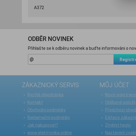
A372
ODBĚR NOVINEK
Přihlašte se k odběru novinek a buďte informováni o nov
Registr
ZÁKAZNICKÝ SERVIS
MŮJ ÚČET
Rychlá objednávka
Nová registrac
Kontakt
Oblíbené položk
Obchodní podmínky
Předchozí obje
Reklamační podmínky
Editace zákazn
Jak nakupovat?
Změnit heslo
www.elektronika.online
Nastavení cook