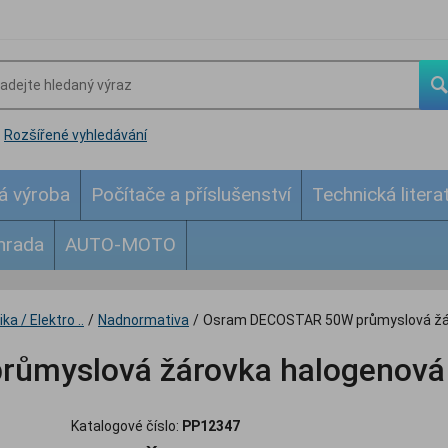
Rozšířené vyhledávání
á výroba
Počítače a příslušenství
Technická litera
hrada
AUTO-MOTO
ka / Elektro ..
/
Nadnormativa
/
Osram DECOSTAR 50W průmyslová žár
ůmyslová žárovka halogenová
Katalogové číslo:
PP12347