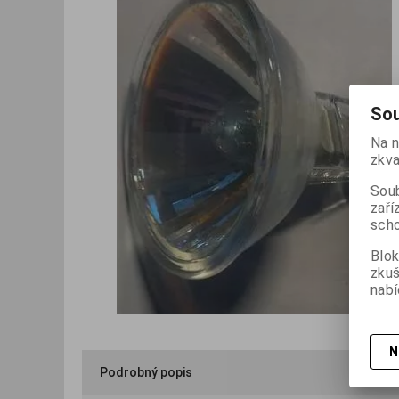
Sou
Na n
zkva
Soub
zaří
scho
Blok
zku
nabí
N
Podrobný popis