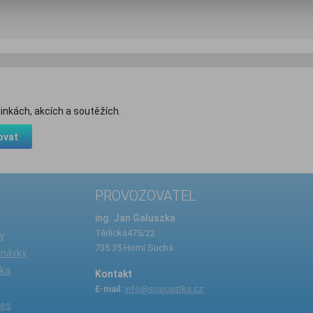
inkách, akcích a soutěžích.
ovat
PROVOZOVATEL
e
ing. Jan Galuszka
Těrlická475/22
y
735 35 Horní Suchá
dnávky
íka
Kontakt
E-mail:
info@soucastka.cz
ies