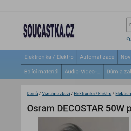
Elektronika / Elektro
Automatizace
Nov
Balící materiál
Audio-Video-...
Dům a za
Domů
/
Všechno zboží
/
Elektronika / Elektro
/
Elektroni
Osram DECOSTAR 50W pr