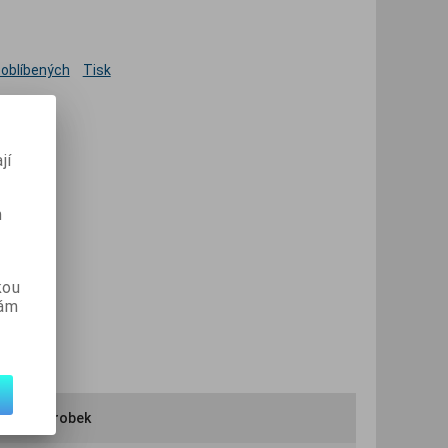
 oblíbených
Tisk
jí
m
kou
vám
ručit výrobek