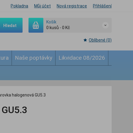
Pokladna
Můj účet
Nová registrace
Přihlášení
Košík
Hledat
0
kusů
-
0 Kč
Oblíbené (0)
tura
Naše poptávky
Likvidace 08/2026
ovka halogenová GU5.3
 GU5.3