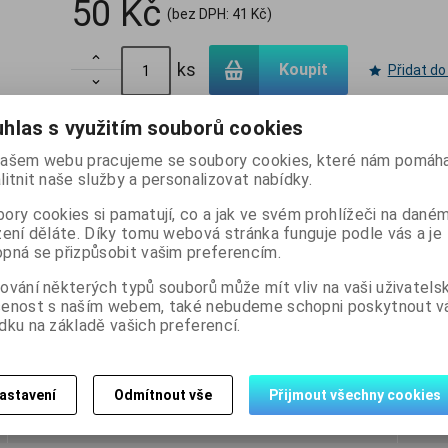
50 Kč
(bez DPH:
41 Kč
)

ks
Koupit
Přidat do

hlas s využitím souborů cookies
Skladem:
13 ks
ašem webu pracujeme se soubory cookies, které nám pomáha
litnit naše služby a personalizovat nabídky.
ory cookies si pamatují, co a jak ve svém prohlížeči na dané
zení děláte. Díky tomu webová stránka funguje podle vás a je
pná se přizpůsobit vašim preferencím.
ování některých typů souborů může mít vliv na vaši uživatels
šenost s naším webem, také nebudeme schopni poskytnout 
dku na základě vašich preferencí.
astavení
Odmítnout vše
Přijmout všechny cookies
Dotaz na výrobek
Dopo