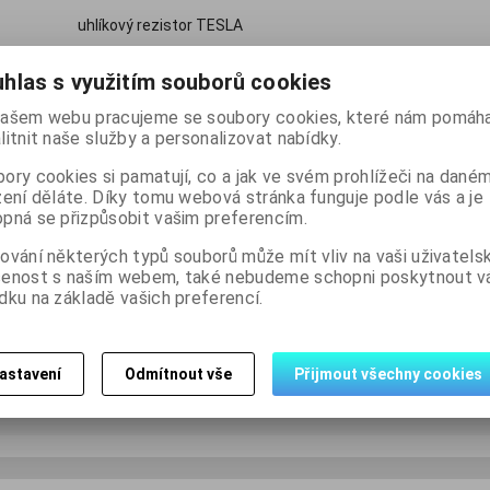
uhlíkový rezistor TESLA
hlas s využitím souborů cookies
80 Kč
(bez DPH:
66 Kč
)
ašem webu pracujeme se soubory cookies, které nám pomáha
litnit naše služby a personalizovat nabídky.

balení
Koupit
Přidat do

ory cookies si pamatují, co a jak ve svém prohlížeči na dané
zení děláte. Díky tomu webová stránka funguje podle vás a je
pná se přizpůsobit vašim preferencím.
Skladem:
0 balení
ování některých typů souborů může mít vliv na vaši uživatels
šenost s naším webem, také nebudeme schopni poskytnout 
dku na základě vašich preferencí.
Dotaz na výrobek
Dopo
astavení
Odmítnout vše
Přijmout všechny cookies