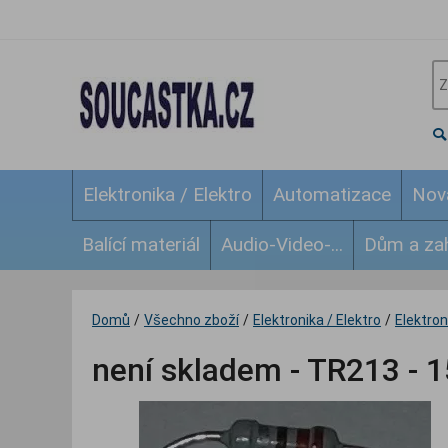
Elektronika / Elektro
Automatizace
Nov
Balící materiál
Audio-Video-...
Dům a za
Domů
/
Všechno zboží
/
Elektronika / Elektro
/
Elektroni
není skladem - TR213 - 1