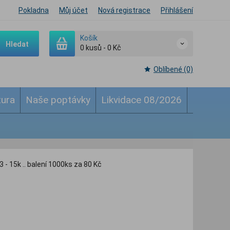
Pokladna
Můj účet
Nová registrace
Přihlášení
Košík
Hledat
0
kusů
-
0 Kč
Oblíbené (0)
tura
Naše poptávky
Likvidace 08/2026
 - 15k .. balení 1000ks za 80 Kč