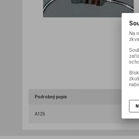
Sou
Na n
zkva
Soub
zaří
scho
Blok
zku
nabí
Podrobný popis
N
A125