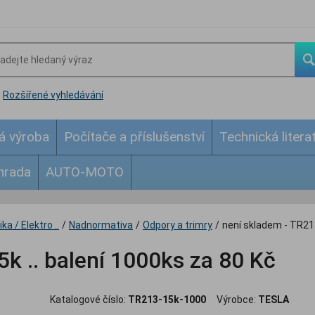
Rozšířené vyhledávání
á výroba
Počítače a příslušenství
Technická litera
hrada
AUTO-MOTO
ka / Elektro ..
/
Nadnormativa
/
Odpory a trimry
/
není skladem - TR213
5k .. balení 1000ks za 80 Kč
Katalogové číslo:
TR213-15k-1000
Výrobce:
TESLA