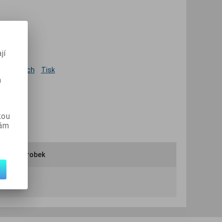
jí
 oblíbených
Tisk
m
kou
vám
ručit výrobek