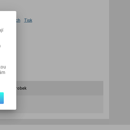
 oblíbených
Tisk
jí
m
kou
vám
ručit výrobek