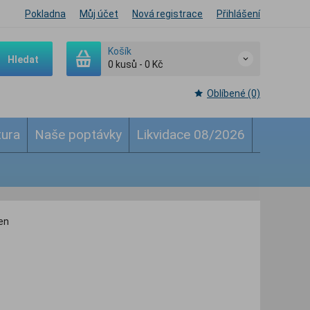
Pokladna
Můj účet
Nová registrace
Přihlášení
Košík
Hledat
0
kusů
-
0 Kč
Oblíbené (0)
tura
Naše poptávky
Likvidace 08/2026
en