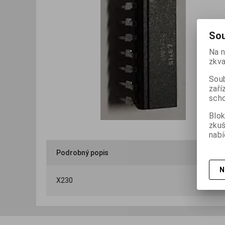
Sou
Na n
zkva
Soub
zaří
scho
Blok
zku
nabí
Podrobný popis
N
X230