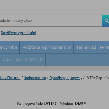
Rozšířené vyhledávání
á výroba
Počítače a příslušenství
Technická litera
hrada
AUTO-MOTO
ka / Elektro ..
/
Nadnormativa
/
Optočleny, optoprvky
/
LVT847 optočl
Katalogové číslo:
LVT847
Výrobce:
SHARP