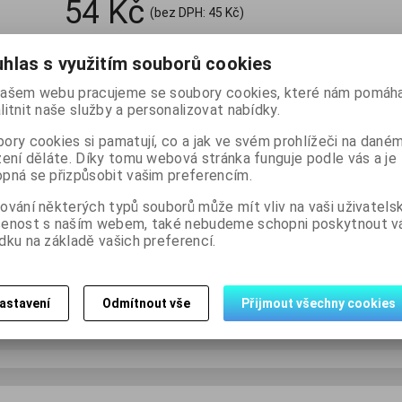
54 Kč
(bez DPH:
45 Kč
)

hlas s využitím souborů cookies
ks
Koupit
Přidat do

ašem webu pracujeme se soubory cookies, které nám pomáha
litnit naše služby a personalizovat nabídky.
Skladem:
34 ks
ory cookies si pamatují, co a jak ve svém prohlížeči na dané
zení děláte. Díky tomu webová stránka funguje podle vás a je
pná se přizpůsobit vašim preferencím.
ování některých typů souborů může mít vliv na vaši uživatels
šenost s naším webem, také nebudeme schopni poskytnout 
dku na základě vašich preferencí.
Dotaz na výrobek
Dopo
astavení
Odmítnout vše
Přijmout všechny cookies