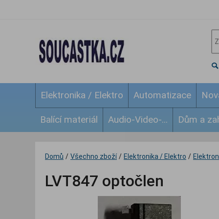
Elektronika / Elektro
Automatizace
Nov
Balící materiál
Audio-Video-...
Dům a za
Domů
/
Všechno zboží
/
Elektronika / Elektro
/
Elektroni
LVT847 optočlen