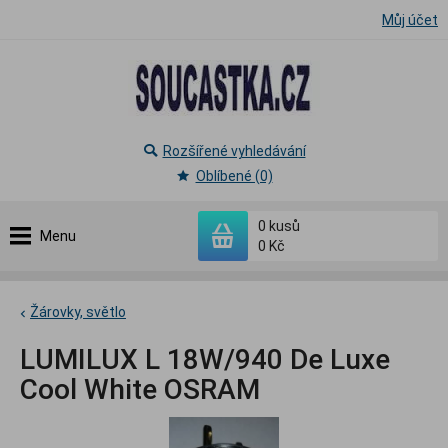
Můj účet
Rozšířené vyhledávání
Oblíbené (0)
0
kusů
Menu
0 Kč
Žárovky, světlo
LUMILUX L 18W/940 De Luxe
Cool White OSRAM