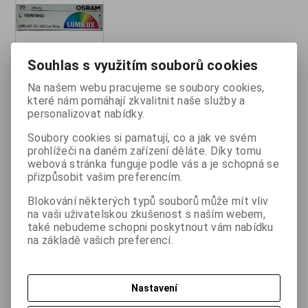
Souhlas s využitím souborů cookies
Katalogové číslo:
LUMILUX-L18W-940
Na našem webu pracujeme se soubory cookies,
originál balení
které nám pomáhají zkvalitnit naše služby a
personalizovat nabídky.
285 Kč
Soubory cookies si pamatují, co a jak ve svém
(bez DPH:
236 Kč
)
prohlížeči na daném zařízení děláte. Díky tomu
webová stránka funguje podle vás a je schopná se

ks
přizpůsobit vašim preferencím.
Koupit

Blokování některých typů souborů může mít vliv
Přidat do oblíbených
Tisk
na vaši uživatelskou zkušenost s naším webem,
také nebudeme schopni poskytnout vám nabídku
na základě vašich preferencí.
Skladem:
26 ks
Nastavení