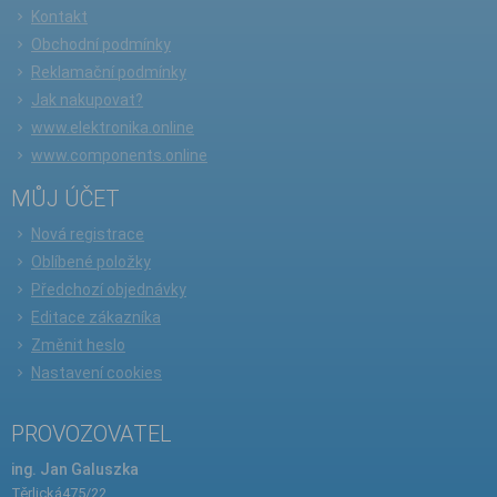
Kontakt
Obchodní podmínky
Reklamační podmínky
Jak nakupovat?
www.elektronika.online
www.components.online
MŮJ ÚČET
Nová registrace
Oblíbené položky
Předchozí objednávky
Editace zákazníka
Změnit heslo
Nastavení cookies
PROVOZOVATEL
ing. Jan Galuszka
Těrlická475/22