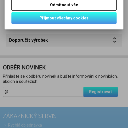
Odmítnout vše
Podrobný popis
Přijmout všechny cookies
Dotaz na výrobek
Doporučit výrobek
ODBĚR NOVINEK
Přihlašte se k odběru novinek a buďte informováni o novinkách,
akcích a soutěžích.
Registrovat
ZÁKAZNICKÝ SERVIS
Rychlá objednávka