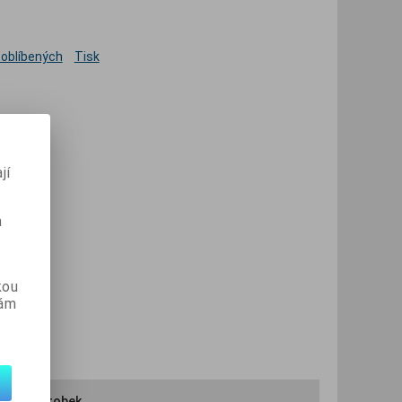
 oblíbených
Tisk
jí
m
kou
vám
ručit výrobek