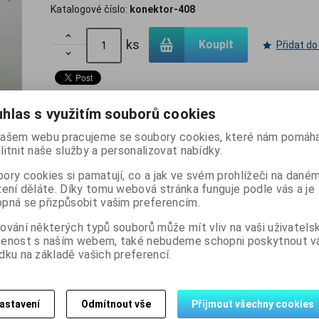
Katalogové číslo:
konektor-408

ks
Koupit
Přidat do

Skladem:
488 ks
hlas s využitím souborů cookies
ašem webu pracujeme se soubory cookies, které nám pomáha
litnit naše služby a personalizovat nabídky.
ory cookies si pamatují, co a jak ve svém prohlížeči na dané
zení děláte. Díky tomu webová stránka funguje podle vás a je
pná se přizpůsobit vašim preferencím.
ování některých typů souborů může mít vliv na vaši uživatels
šenost s naším webem, také nebudeme schopni poskytnout 
dku na základě vašich preferencí.
astavení
Odmítnout vše
Přijmout všechny cookies
Dotaz na výrobek
Dopo