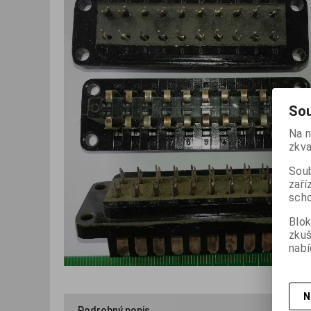
Sou
Na n
zkva
Soub
zaří
scho
Blok
zku
nabí
N
Podrobný popis