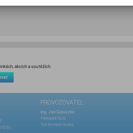
inkách, akcích a soutěžích.
ovat
PROVOZOVATEL
e
ing. Jan Galuszka
Těrlická475/22
y
735 35 Horní Suchá
dnávky