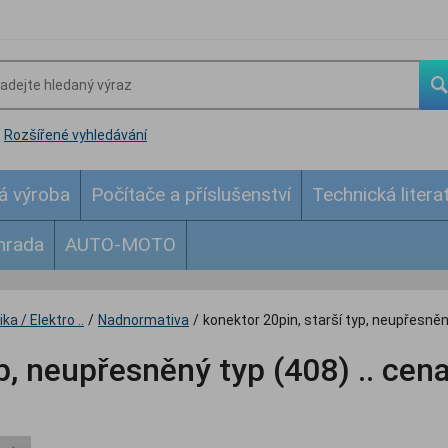
Rozšířené vyhledávání
á výroba
Počítače a příslušenství
Technická litera
hrada
AUTO-MOTO
ka / Elektro ..
/
Nadnormativa
/
konektor 20pin, starší typ, neupřesněn
p, neupřesněný typ (408) .. cena