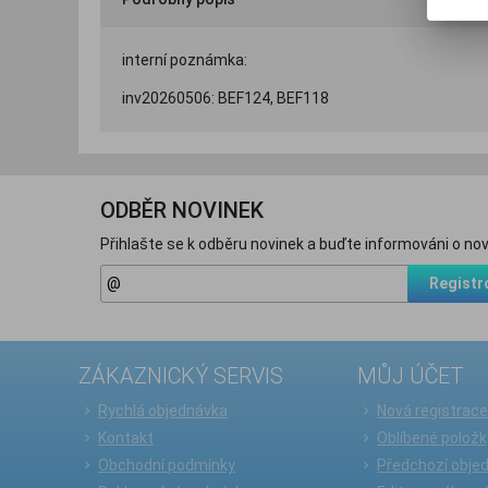
interní poznámka:
inv20260506: BEF124, BEF118
ODBĚR NOVINEK
Přihlašte se k odběru novinek a buďte informováni o nov
Registr
ZÁKAZNICKÝ SERVIS
MŮJ ÚČET
Rychlá objednávka
Nová registrac
Kontakt
Oblíbené položk
Obchodní podmínky
Předchozí obje