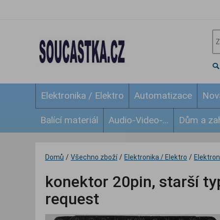
Elektronika / Elektro
Automatizace
Nov
Balící materiál
Audio-Video-...
Dům a za
Domů
/
Všechno zboží
/
Elektronika / Elektro
/
Elektroni
konektor 20pin, starší ty
request