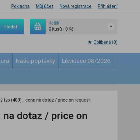
Pokladna
Můj účet
Nová registrace
Přihlášení
Košík
Hledat
0
kusů
-
0 Kč
Oblíbené (0)
tura
Naše poptávky
Likvidace 08/2026
ý typ (408) .. cena na dotaz / price on request
 na dotaz / price on