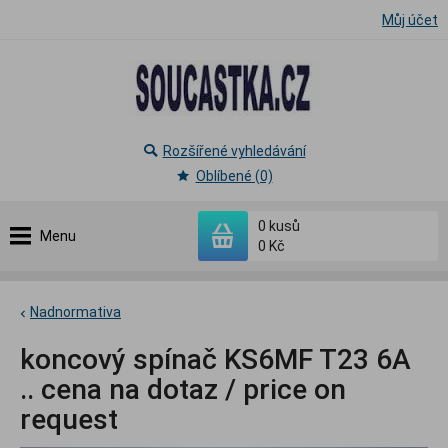
Můj účet
Rozšířené vyhledávání
Oblíbené (0)
0
kusů
Menu
0 Kč
Nadnormativa
koncový spínač KS6MF T23 6A
.. cena na dotaz / price on
request