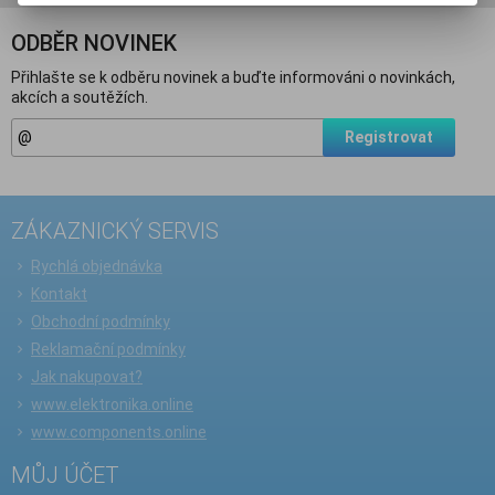
ODBĚR NOVINEK
Přihlašte se k odběru novinek a buďte informováni o novinkách,
akcích a soutěžích.
Registrovat
ZÁKAZNICKÝ SERVIS
Rychlá objednávka
Kontakt
Obchodní podmínky
Reklamační podmínky
Jak nakupovat?
www.elektronika.online
www.components.online
MŮJ ÚČET