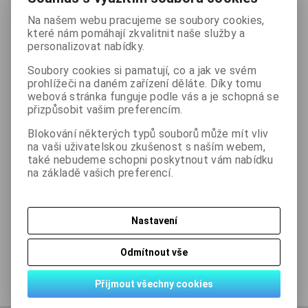
Na našem webu pracujeme se soubory cookies,
které nám pomáhají zkvalitnit naše služby a

ks
Koupit
personalizovat nabídky.

Soubory cookies si pamatují, co a jak ve svém
Přidat do oblíbených
Tisk
prohlížeči na daném zařízení děláte. Díky tomu
webová stránka funguje podle vás a je schopná se
přizpůsobit vašim preferencím.
Skladem:
17 ks
Blokování některých typů souborů může mít vliv
na vaši uživatelskou zkušenost s naším webem,
také nebudeme schopni poskytnout vám nabídku
na základě vašich preferencí.
Podrobný popis
Nastavení
Dotaz na výrobek
Odmítnout vše
Doporučit výrobek
Přijmout všechny cookies