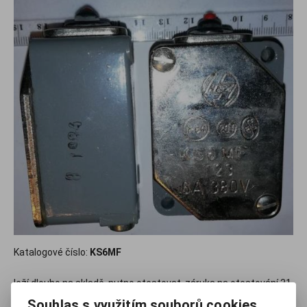
Katalogové číslo:
KS6MF
leží dlouho na skladě, nutno otestovat, záruka na otestování 31
dnů
Souhlas s využitím souborů cookies