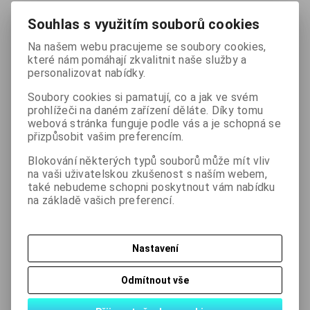
na náhradní díly, z demontáže
Souhlas s využitím souborů cookies
Na našem webu pracujeme se soubory cookies,
390 Kč
(bez DPH:
322 Kč
)
které nám pomáhají zkvalitnit naše služby a
personalizovat nabídky.

ks
Koupit
Soubory cookies si pamatují, co a jak ve svém

prohlížeči na daném zařízení děláte. Díky tomu
webová stránka funguje podle vás a je schopná se
Přidat do oblíbených
Tisk
přizpůsobit vašim preferencím.
Blokování některých typů souborů může mít vliv
na vaši uživatelskou zkušenost s naším webem,
Skladem:
1 ks
také nebudeme schopni poskytnout vám nabídku
na základě vašich preferencí.
Podrobný popis
Nastavení
Odmítnout vše
Dotaz na výrobek