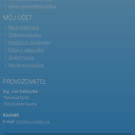
www.components.online
MŮJ ÚČET
Nová registrace
Oblíbené položky
Předchozí objednávky
Editace zákazníka
Změnit heslo
Nastavení cookies
PROVOZOVATEL
ing. Jan Galuszka
Těrlická475/22
735 35 Horní Suchá
Kontakt
E-mail:
info@soucastka.cz