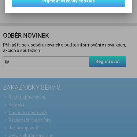
Přijmout všechny cookies
Doporučit výrobek
ODBĚR NOVINEK
Přihlašte se k odběru novinek a buďte informováni o novinkách,
akcích a soutěžích.
Registrovat
ZÁKAZNICKÝ SERVIS
Rychlá objednávka
Kontakt
Obchodní podmínky
Reklamační podmínky
Jak nakupovat?
www.elektronika.online