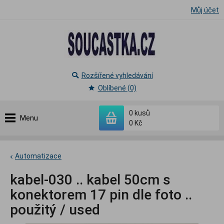
Můj účet
Rozšířené vyhledávání
Oblíbené (0)
0
kusů
Menu
0 Kč
Automatizace
kabel-030 .. kabel 50cm s
konektorem 17 pin dle foto ..
použitý / used