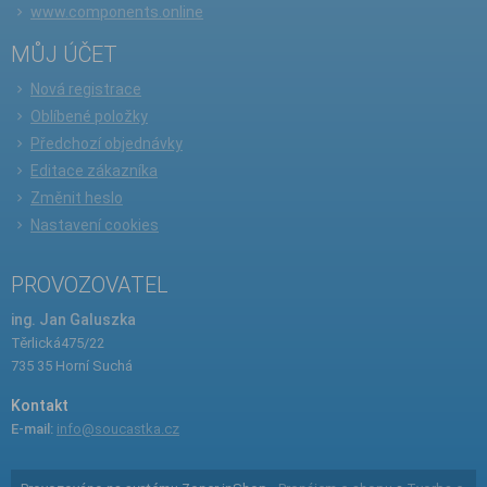
www.components.online
MŮJ ÚČET
Nová registrace
Oblíbené položky
Předchozí objednávky
Editace zákazníka
Změnit heslo
Nastavení cookies
PROVOZOVATEL
ing. Jan Galuszka
Těrlická475/22
735 35 Horní Suchá
Kontakt
E-mail:
info@soucastka.cz