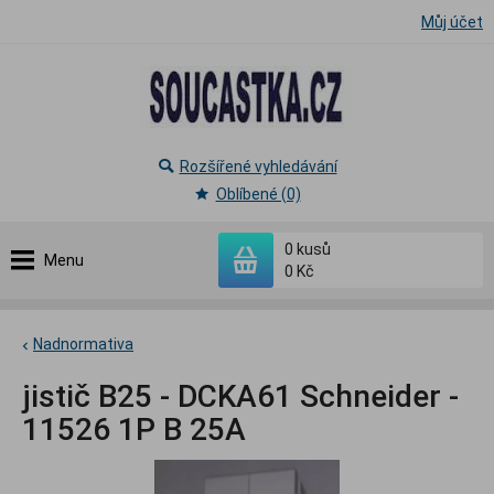
Můj účet
Rozšířené vyhledávání
Oblíbené (0)
0
kusů
Menu
0 Kč
Nadnormativa
jistič B25 - DCKA61 Schneider -
11526 1P B 25A