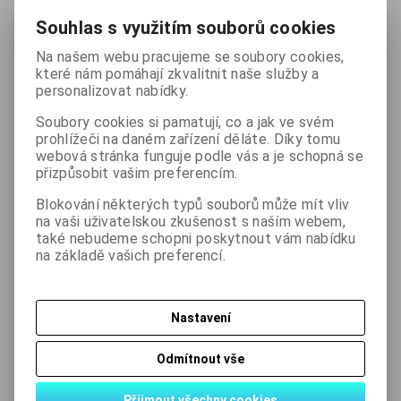
dnů
Souhlas s využitím souborů cookies
48 Kč
Na našem webu pracujeme se soubory cookies,
(bez DPH:
40 Kč
)
které nám pomáhají zkvalitnit naše služby a
personalizovat nabídky.

ks
Koupit
Soubory cookies si pamatují, co a jak ve svém

prohlížeči na daném zařízení děláte. Díky tomu
webová stránka funguje podle vás a je schopná se
Přidat do oblíbených
Tisk
přizpůsobit vašim preferencím.
Blokování některých typů souborů může mít vliv
na vaši uživatelskou zkušenost s naším webem,
Skladem:
13 ks
také nebudeme schopni poskytnout vám nabídku
na základě vašich preferencí.
Podrobný popis
Nastavení
Odmítnout vše
Dotaz na výrobek
Přijmout všechny cookies