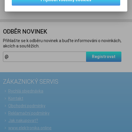
Doporučit výrobek
ODBĚR NOVINEK
Přihlašte se k odběru novinek a buďte informováni o novinkách,
akcích a soutěžích.
Registrovat
ZÁKAZNICKÝ SERVIS
Rychlá objednávka
Kontakt
Obchodní podmínky
Reklamační podmínky
Jak nakupovat?
www.elektronika.online