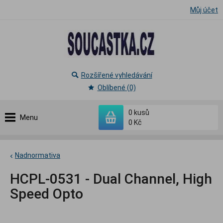
Můj účet
Rozšířené vyhledávání
Oblíbené (0)
0
kusů
Menu
0 Kč
Nadnormativa
HCPL-0531 - Dual Channel, High
Speed Opto