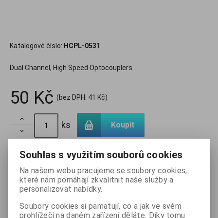
Katalogové číslo:
HCPL-0531
Dual Channel, High Speed Optocouplers
50 Kč
(bez DPH:
41 Kč
)

ks
Koupit

Přidat do oblíbených
Tisk
Souhlas s využitím souborů cookies
Na našem webu pracujeme se soubory cookies,
které nám pomáhají zkvalitnit naše služby a
Skladem:
12 ks
personalizovat nabídky.
Soubory cookies si pamatují, co a jak ve svém
prohlížeči na daném zařízení děláte. Díky tomu