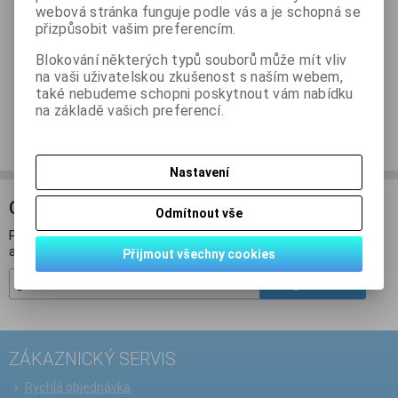
webová stránka funguje podle vás a je schopná se
Podrobný popis
přizpůsobit vašim preferencím.
Blokování některých typů souborů může mít vliv
Dotaz na výrobek
na vaši uživatelskou zkušenost s naším webem,
také nebudeme schopni poskytnout vám nabídku
na základě vašich preferencí.
Doporučit výrobek
Nastavení
ODBĚR NOVINEK
Odmítnout vše
Přihlašte se k odběru novinek a buďte informováni o novinkách,
akcích a soutěžích.
Přijmout všechny cookies
Registrovat
ZÁKAZNICKÝ SERVIS
Rychlá objednávka