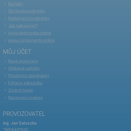
Kontakt
Obchodní podmínky
Reklamační podmínky
Jak nakupovat?
www.elektronika.online
www.components.online
MŮJ ÚČET
Nová registrace
Oblíbené položky
Předchozí objednávky
Editace zákazníka
Změnit heslo
Nastavení cookies
PROVOZOVATEL
ing. Jan Galuszka
Těrlická475/22