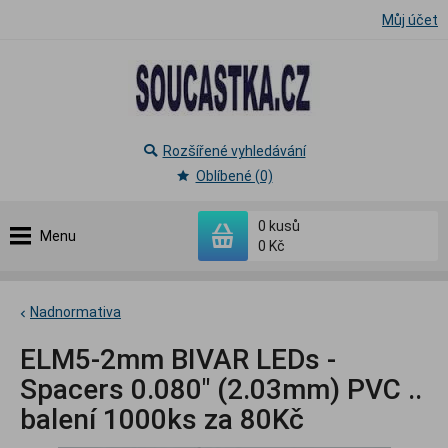
Můj účet
Rozšířené vyhledávání
Oblíbené (0)
0
kusů
Menu
0 Kč
Nadnormativa
ELM5-2mm BIVAR LEDs -
Spacers 0.080" (2.03mm) PVC ..
balení 1000ks za 80Kč