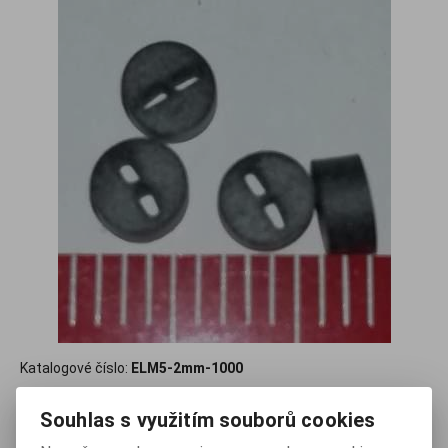
Katalogové číslo:
ELM5-2mm-1000
80 Kč
(bez DPH:
66 Kč
)
Souhlas s využitím souborů cookies
