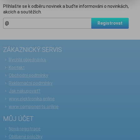
Přihlašte se k odběru novinek a buďte informováni o novinkách,
akcích a soutěžích.
Registrovat
ZÁKAZNICKÝ SERVIS
Rychlá objednávka
Kontakt
Obchodní podmínky
Reklamační podmínky
Jak nakupovat?
www.elektronika.online
www.components.online
MŮJ ÚČET
Nová registrace
Oblíbené položky