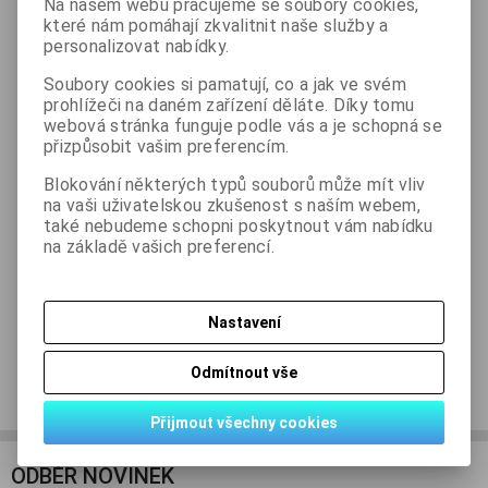
Na našem webu pracujeme se soubory cookies,
ks
Koupit
které nám pomáhají zkvalitnit naše služby a

personalizovat nabídky.
Přidat do oblíbených
Tisk
Soubory cookies si pamatují, co a jak ve svém
prohlížeči na daném zařízení děláte. Díky tomu
webová stránka funguje podle vás a je schopná se
přizpůsobit vašim preferencím.
Skladem:
1 ks
Blokování některých typů souborů může mít vliv
na vaši uživatelskou zkušenost s naším webem,
také nebudeme schopni poskytnout vám nabídku
na základě vašich preferencí.
Podrobný popis
Dotaz na výrobek
Nastavení
Doporučit výrobek
Odmítnout vše
Přijmout všechny cookies
ODBĚR NOVINEK