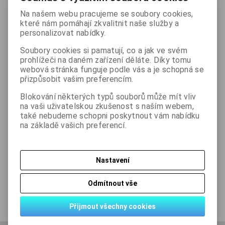
Na našem webu pracujeme se soubory cookies,
které nám pomáhají zkvalitnit naše služby a

ks
Koupit
personalizovat nabídky.

Soubory cookies si pamatují, co a jak ve svém
Přidat do oblíbených
Tisk
prohlížeči na daném zařízení děláte. Díky tomu
webová stránka funguje podle vás a je schopná se
přizpůsobit vašim preferencím.
Skladem:
2 ks
Blokování některých typů souborů může mít vliv
na vaši uživatelskou zkušenost s naším webem,
také nebudeme schopni poskytnout vám nabídku
na základě vašich preferencí.
Podrobný popis
Nastavení
Dotaz na výrobek
Odmítnout vše
Doporučit výrobek
Přijmout všechny cookies