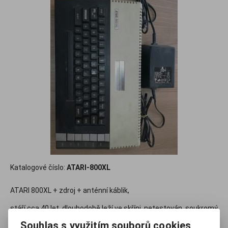
Katalogové číslo:
ATARI-800XL
ATARI 800XL + zdroj + anténní káblik,
stáří cca 40 let, dlouhodobě leží ve skříni, netestován, soukromý
majetek, záruka 31 dnů na vrácení peněz
Souhlas s využitím souborů cookies