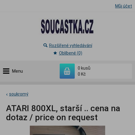
Můj účet
Rozšířené vyhledávání
Oblíbené (0)
0
kusů
Menu
0 Kč
soukromý
ATARI 800XL, starší .. cena na
dotaz / price on request