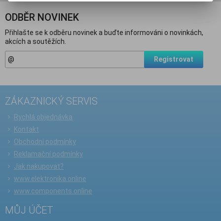
ODBĚR NOVINEK
Přihlašte se k odběru novinek a buďte informováni o novinkách,
akcích a soutěžích.
Registrovat
ZÁKAZNICKÝ SERVIS
Rychlá objednávka
Kontakt
Obchodní podmínky
Reklamační podmínky
Jak nakupovat?
www.elektronika.online
www.components.online
MŮJ ÚČET