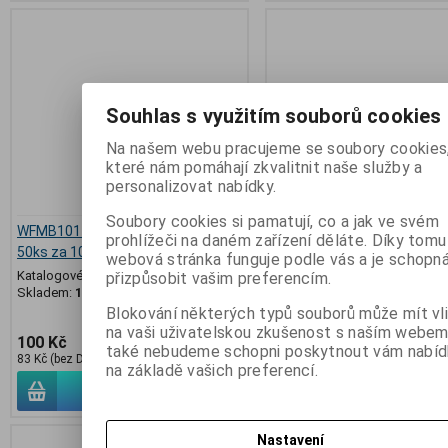
Souhlas s využitím souborů cookies
Na našem webu pracujeme se soubory cookies
které nám pomáhají zkvalitnit naše služby a
personalizovat nabídky.
Soubory cookies si pamatují, co a jak ve svém
WFMB101 optočlen DDR .. balení
PC725V optočlen
prohlížeči na daném zařízení děláte. Díky tomu
50ks za 100Kč
Výrobce:
SHARP
webová stránka funguje podle vás a je schopn
Katalogové číslo:
PC725V
Katalogové číslo:
PNWFMB101
přizpůsobit vašim preferencím.
Skladem:
3 ks
Skladem:
16 balení
Blokování některých typů souborů může mít vl
DIL6
na vaši uživatelskou zkušenost s naším webem
100 Kč
54 Kč
také nebudeme schopni poskytnout vám nabíd
83 Kč (bez DPH:)
45 Kč (bez DPH:)
na základě vašich preferencí.
Koupit
Koup
Nastavení