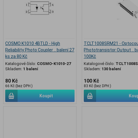
COSMO K1010 4BTLD - High
TCLT1008SRM21 - Optocoup
Reliability Photo Coupler .. balení 27
Phototransistor Output .. b
ks za 80 Kč
100Kč
Katalogové číslo:
COSMO-K1010-27
Katalogové číslo:
TCLT1008
Skladem:
1 balení
Skladem:
130 balení
80 Kč
100 Kč
66 Kč (bez DPH:)
83 Kč (bez DPH:)
Koupit
Koup