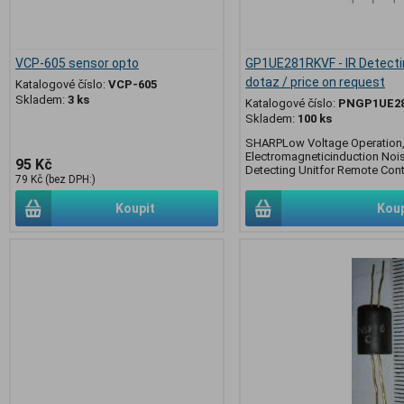
VCP-605 sensor opto
GP1UE281RKVF - IR Detectin
dotaz / price on request
Katalogové číslo:
VCP-605
Skladem:
3 ks
Katalogové číslo:
PNGP1UE28
Skladem:
100 ks
SHARPLow Voltage Operation,
Electromagneticinduction Noi
95 Kč
Detecting Unitfor Remote Cont
79 Kč (bez DPH:)
Koupit
Koup