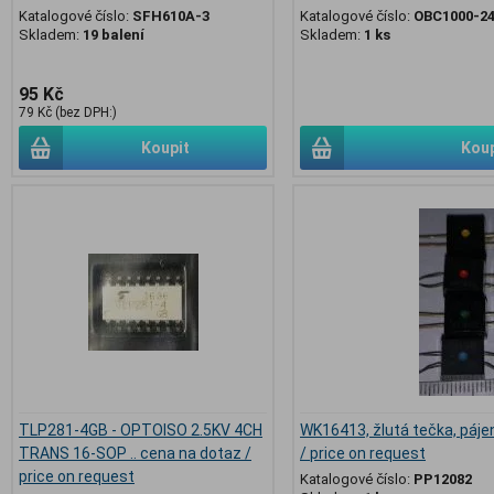
Katalogové číslo:
SFH610A-3
Katalogové číslo:
OBC1000-2
Skladem:
19 balení
Skladem:
1 ks
95 Kč
79 Kč (bez DPH:)
Koupit
Koup
TLP281-4GB - OPTOISO 2.5KV 4CH
WK16413, žlutá tečka, pájen
TRANS 16-SOP .. cena na dotaz /
/ price on request
price on request
Katalogové číslo:
PP12082