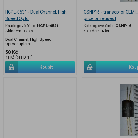
HCPL-0531 - Dual Channel, High
CSNP16 - transoptor CEMI .
Speed Opto
price on request
Katalogové číslo:
HCPL-0531
Katalogové číslo:
CSNP16
Skladem:
12 ks
Skladem:
4 ks
Dual Channel, High Speed
Optocouplers
50 Kč
41 Kč (bez DPH:)
Koupit
Koup