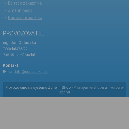
Editace zákazníka
Změnit heslo
Nastavení cookies
PROVOZOVATEL
ing. Jan Galuszka
Těrlická475/22
735 35 Horní Suchá
Kontakt
E-mail:
info@soucastka.cz
Provozováno na systému Zoner inShop -
Pronájem e-shopu
a
Tvorba e-
shopu