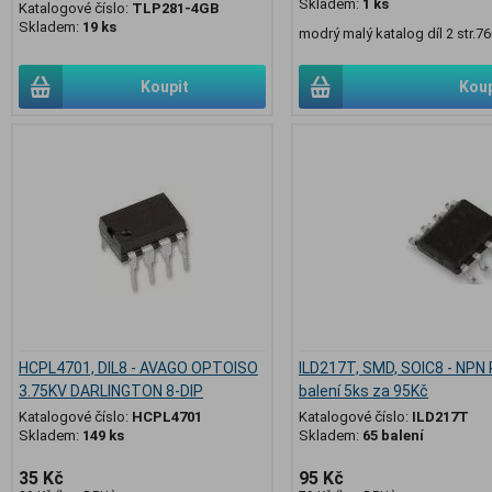
Skladem:
1 ks
Katalogové číslo:
TLP281-4GB
Skladem:
19 ks
modrý malý katalog díl 2 str.7
Koupit
Koup
HCPL4701, DIL8 - AVAGO OPTOISO
ILD217T, SMD, SOIC8 - NPN P
3.75KV DARLINGTON 8-DIP
balení 5ks za 95Kč
Katalogové číslo:
HCPL4701
Katalogové číslo:
ILD217T
Skladem:
149 ks
Skladem:
65 balení
35 Kč
95 Kč