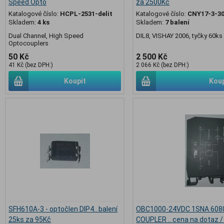
Speed Opto
za 2500Kč
Katalogové číslo:
HCPL-2531-delit
Katalogové číslo:
CNY17-3-3
Skladem:
4 ks
Skladem:
7 balení
Dual Channel, High Speed
DIL8, VISHAY 2006, tyčky 60ks
Optocouplers
50 Kč
2 500 Kč
41 Kč (bez DPH:)
2 066 Kč (bez DPH:)
Koupit
Koup
SFH610A-3 - optočlen DIP4.. balení
OBC1000-24VDC 1SNA 608
25ks za 95Kč
COUPLER .. cena na dotaz /