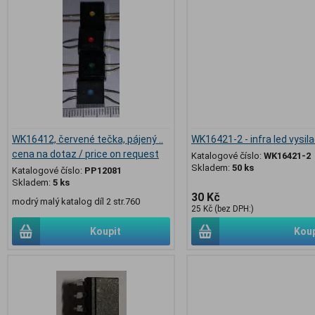
WK16412, červené tečka, pájený ..
WK16421-2 - infra led vysila
cena na dotaz / price on request
Katalogové číslo:
WK16421-2
Skladem:
50 ks
Katalogové číslo:
PP12081
Skladem:
5 ks
30 Kč
modrý malý katalog díl 2 str.760
25 Kč (bez DPH:)
Koupit
Koup