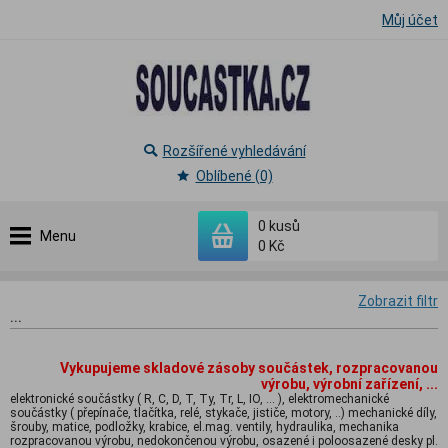
Můj účet
Rozšířené vyhledávání
Oblíbené (0)
0
kusů
Menu
0 Kč
Zobrazit filtr
...
Vykupujeme skladové zásoby součástek, rozpracovanou
výrobu, výrobní zařízení, ...
elektronické součástky ( R, C, D, T, Ty, Tr, L, IO, ... ), elektromechanické
součástky ( přepínače, tlačítka, relé, stykače, jističe, motory, ..) mechanické díly,
šrouby, matice, podložky, krabice, el.mag. ventily, hydraulika, mechanika
rozpracovanou výrobu, nedokončenou výrobu, osazené i poloosazené desky pl.