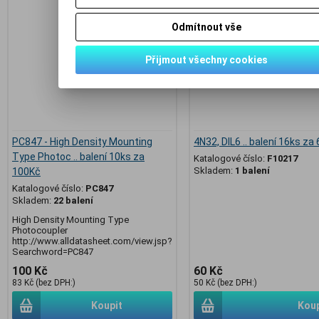
Odmítnout vše
Přijmout všechny cookies
PC847 - High Density Mounting
4N32, DIL6 .. balení 16ks za
Type Photoc .. balení 10ks za
Katalogové číslo:
F10217
Skladem:
1 balení
100Kč
Katalogové číslo:
PC847
Skladem:
22 balení
High Density Mounting Type
Photocoupler
http://www.alldatasheet.com/view.jsp?
Searchword=PC847
100 Kč
60 Kč
83 Kč (bez DPH:)
50 Kč (bez DPH:)
Koupit
Koup