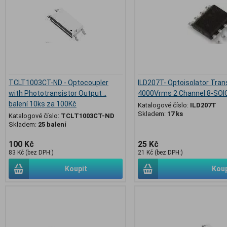
TCLT1003CT-ND - Optocoupler
ILD207T- Optoisolator Tran
with Phototransistor Output ..
4000Vrms 2 Channel 8-SOI
balení 10ks za 100Kč
Katalogové číslo:
ILD207T
Skladem:
17 ks
Katalogové číslo:
TCLT1003CT-ND
Skladem:
25 balení
100 Kč
25 Kč
83 Kč (bez DPH:)
21 Kč (bez DPH:)
Koupit
Koup