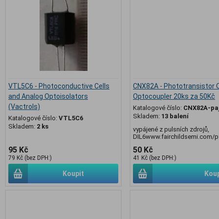
VTL5C6 - Photoconductive Cells
CNX82A - Phototransistor 
and Analog Optoisolators
Optocoupler 20ks za 50Kč
(Vactrols)
Katalogové číslo:
CNX82A-pa
Skladem:
13 balení
Katalogové číslo:
VTL5C6
Skladem:
2 ks
vypájené z pulsních zdrojů,
DIL6www.fairchildsemi.com/
95 Kč
50 Kč
79 Kč (bez DPH:)
41 Kč (bez DPH:)
Koupit
Koup