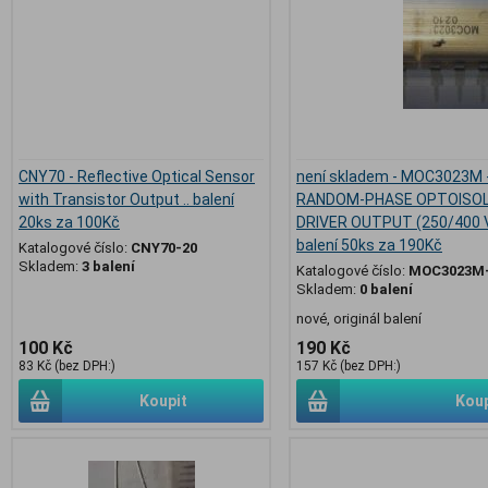
CNY70 - Reflective Optical Sensor
není skladem - MOC3023M -
with Transistor Output .. balení
RANDOM-PHASE OPTOISOL
20ks za 100Kč
DRIVER OUTPUT (250/400 V
balení 50ks za 190Kč
Katalogové číslo:
CNY70-20
Skladem:
3 balení
Katalogové číslo:
MOC3023M
Skladem:
0 balení
nové, originál balení
100 Kč
190 Kč
83 Kč (bez DPH:)
157 Kč (bez DPH:)
Koupit
Koup