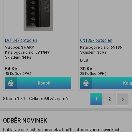
LVT847 optočlen
6N136 - optočlen
Výrobce:
SHARP
Katalogové číslo:
6N136
Katalogové číslo:
LVT847
Skladem:
80 ks
Skladem:
34 ks
DIL8
54 Kč
30 Kč
45 Kč (bez DPH:)
25 Kč (bez DPH:)
Koupit
Koup
Strana
1
z
2
Celkem
68
záznamů
1
2
ODBĚR NOVINEK
Přihlašte se k odběru novinek a buďte informováni o novinkách,