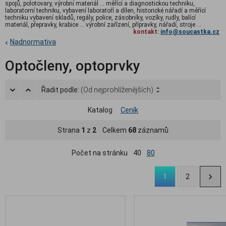
spojů, polotovary, výrobní materiál ... měřící a diagnostickou techniku,
laboratorní techniku, vybavení laboratoří a dílen, historické nářadí a měřící
techniku vybavení skladů, regály, police, zásobníky, vozíky, rudly, balící
materiál, přepravky, krabice ... výrobní zařízení, přípravky, nářadí, stroje ...
kontakt:
info@soucastka.cz
Nadnormativa
Optočleny, optoprvky
Řadit podle:
(Od nejprohlíženějších)
Katalog
Ceník
Strana
1
z
2
Celkem
68
záznamů
Počet na stránku
40
80
1
2