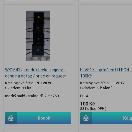
WK16412, modrá tečka, pájený ..
LTV817 - optočlen LITEON ..
cena na dotaz / price on request
100Kč
Katalogové číslo:
PP12079
Katalogové číslo:
LTV817
Skladem:
11 ks
Skladem:
9 balení
modrý malý katalog díl 2 str.760
DIL4
100 Kč
83 Kč (bez DPH:)
Koupit
Koup