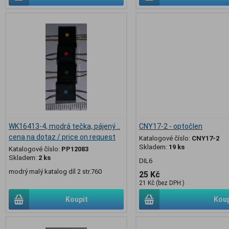
WK16413-4, modrá tečka, pájený ..
CNY17-2 - optočlen
cena na dotaz / price on request
Katalogové číslo:
CNY17-2
Skladem:
19 ks
Katalogové číslo:
PP12083
Skladem:
2 ks
DIL6
modrý malý katalog díl 2 str.760
25 Kč
21 Kč (bez DPH:)
Koupit
Koup