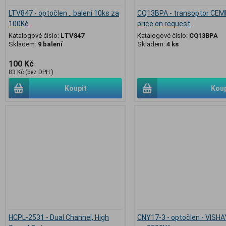
LTV847 - optočlen .. balení 10ks za
CQ13BPA - transoptor CEMI 
100Kč
price on request
Katalogové číslo:
LTV847
Katalogové číslo:
CQ13BPA
Skladem:
9 balení
Skladem:
4 ks
100 Kč
83 Kč (bez DPH:)
Koupit
Koup
HCPL-2531 - Dual Channel, High
CNY17-3 - optočlen - VISHAY