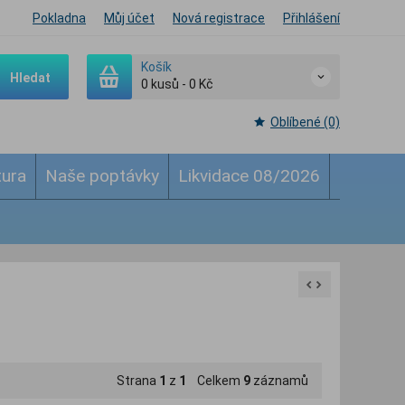
Pokladna
Můj účet
Nová registrace
Přihlášení
Košík
Hledat
0
kusů
-
0 Kč
Oblíbené (0)
tura
Naše poptávky
Likvidace 08/2026
Strana
1
z
1
Celkem
9
záznamů