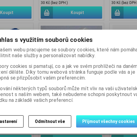
30 Kč (bez DPH:)
30 Kč (bez DPH:
Koupit
Koupit
hlas s využitím souborů cookies
ašem webu pracujeme se soubory cookies, které nám pomáha
litnit naše služby a personalizovat nabídky.
ory cookies si pamatují, co a jak ve svém prohlížeči na dané
zení děláte. Díky tomu webová stránka funguje podle vás a je
pná se přizpůsobit vašim preferencím.
ování některých typů souborů může mít vliv na vaši uživatels
drá, šíře
Lepící páska bílá, šíře 48mm,
Lepící páska 
šenost s naším webem, také nebudeme schopni poskytnout 
0m
návin 60m
návin 60m
dku na základě vašich preferencí.
:
lepici-paska-
Katalogové číslo:
lepici-paska-
Katalogové čí
006
007
Skladem:
5 ks
Skladem:
7 ks
astavení
Odmítnout vše
Přijmout všechny cookies
42 Kč
42 Kč
35 Kč (bez DPH:)
35 Kč (bez DPH: