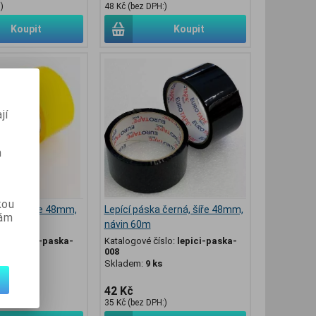
)
48 Kč (bez DPH:)
Koupit
Koupit
jí
m
kou
žlutá, šíře 48mm,
Lepící páska černá, šíře 48mm,
vám
návin 60m
slo:
lepici-paska-
Katalogové číslo:
lepici-paska-
008
Skladem:
9 ks
42 Kč
)
35 Kč (bez DPH:)