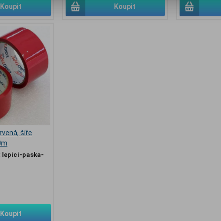
Koupit
Koupit
rvená, šíře
0m
:
lepici-paska-
Koupit