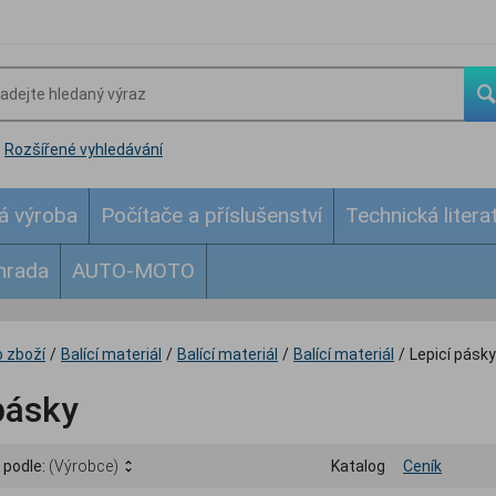
Rozšířené vyhledávání
á výroba
Počítače a příslušenství
Technická litera
hrada
AUTO-MOTO
 zboží
/
Balící materiál
/
Balící materiál
/
Balící materiál
/
Lepicí pásky
pásky
 podle:
(Výrobce)
Katalog
Ceník