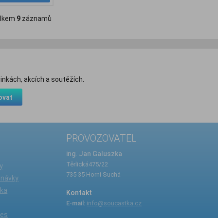
lkem
9
záznamů
inkách, akcích a soutěžích.
ovat
PROVOZOVATEL
e
ing. Jan Galuszka
Těrlická475/22
y
735 35 Horní Suchá
dnávky
íka
Kontakt
E-mail:
info@soucastka.cz
ies