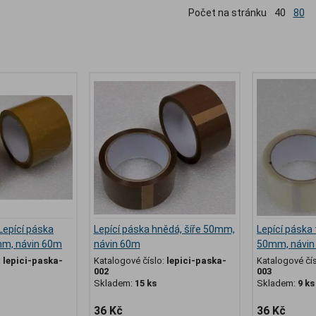
Počet na stránku
40
80
Lepící páska
Lepící páska hnědá, šíře 50mm,
Lepící páska 
mm, návin 60m
návin 60m
50mm, návin
:
lepici-paska-
Katalogové číslo:
lepici-paska-
Katalogové čí
002
003
Skladem:
15 ks
Skladem:
9 ks
36 Kč
36 Kč