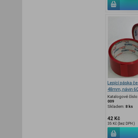
Lepící páska če
48mm, návin 6
Katalogové číslo
009
Skladem:
8 ks
42 Kč
35 Kč (bez DPH:)