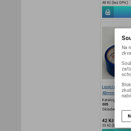
48 Kč (bez DPH:)
Sou
Na n
zkva
Soub
zaří
scho
Blok
Lepící páska mo
zku
48mm, návin 6
nabí
Katalogové číslo
005
Skladem:
9 ks
N
42 Kč
35 Kč (bez DPH:)