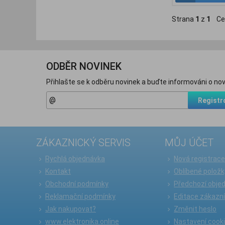
Strana
1
z
1
Ce
ODBĚR NOVINEK
Přihlašte se k odběru novinek a buďte informováni o nov
Registr
ZÁKAZNICKÝ SERVIS
MŮJ ÚČET
Rychlá objednávka
Nová registrac
Kontakt
Oblíbené položk
Obchodní podmínky
Předchozí obje
Reklamační podmínky
Editace zákazn
Jak nakupovat?
Změnit heslo
www.elektronika.online
Nastavení cook