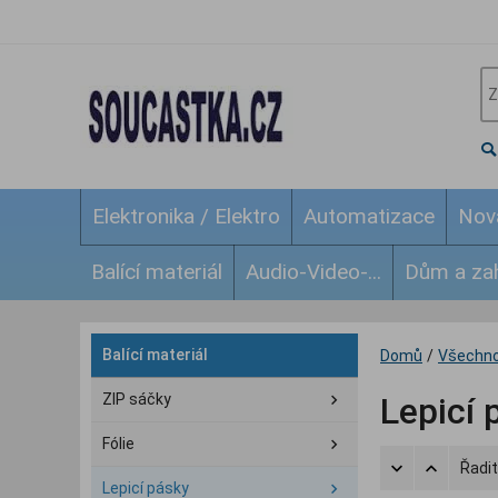
Elektronika / Elektro
Automatizace
Nov
Balící materiál
Audio-Video-...
Dům a za
Balící materiál
Domů
/
Všechno
ZIP sáčky
Lepicí 
Fólie
Řadit
Lepicí pásky