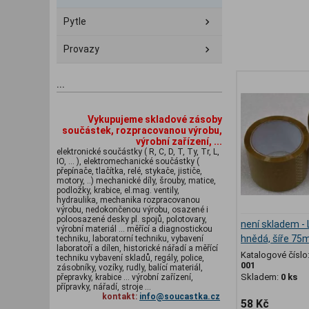
Pytle
Provazy
...
Vykupujeme skladové zásoby
součástek, rozpracovanou výrobu,
výrobní zařízení, ...
elektronické součástky ( R, C, D, T, Ty, Tr, L,
IO, ... ), elektromechanické součástky (
přepínače, tlačítka, relé, stykače, jističe,
motory, ..) mechanické díly, šrouby, matice,
podložky, krabice, el.mag. ventily,
hydraulika, mechanika rozpracovanou
výrobu, nedokončenou výrobu, osazené i
poloosazené desky pl. spojů, polotovary,
není skladem - 
výrobní materiál ... měřící a diagnostickou
hnědá, šíře 75
techniku, laboratorní techniku, vybavení
laboratoří a dílen, historické nářadí a měřící
Katalogové číslo
techniku vybavení skladů, regály, police,
001
zásobníky, vozíky, rudly, balící materiál,
Skladem:
0 ks
přepravky, krabice ... výrobní zařízení,
přípravky, nářadí, stroje ...
kontakt:
info@soucastka.cz
58 Kč