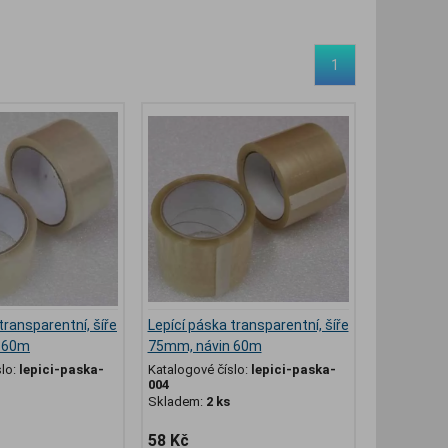
1
transparentní, šíře
Lepící páska transparentní, šíře
 60m
75mm, návin 60m
slo:
lepici-paska-
Katalogové číslo:
lepici-paska-
004
Skladem:
2 ks
58 Kč