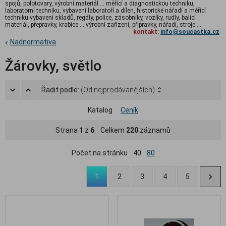
spojů, polotovary, výrobní materiál ... měřící a diagnostickou techniku,
laboratorní techniku, vybavení laboratoří a dílen, historické nářadí a měřící
techniku vybavení skladů, regály, police, zásobníky, vozíky, rudly, balící
materiál, přepravky, krabice ... výrobní zařízení, přípravky, nářadí, stroje ...
kontakt:
info@soucastka.cz
Nadnormativa
Žárovky, světlo
Řadit podle:
(Od nejprodávanějších)
Katalog
Ceník
Strana
1
z
6
Celkem
220
záznamů
Počet na stránku
40
80
1
2
3
4
5