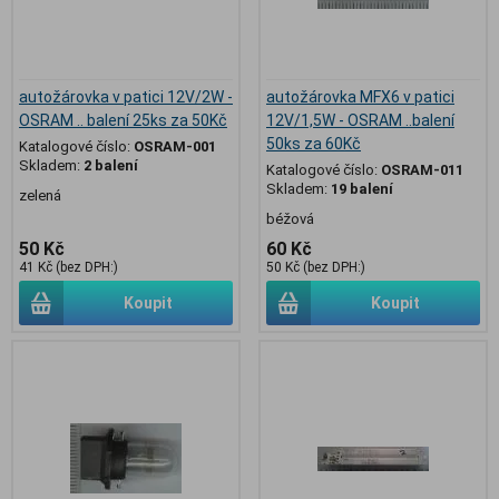
autožárovka v patici 12V/2W -
autožárovka MFX6 v patici
OSRAM .. balení 25ks za 50Kč
12V/1,5W - OSRAM ..balení
50ks za 60Kč
Katalogové číslo:
OSRAM-001
Skladem:
2 balení
Katalogové číslo:
OSRAM-011
Skladem:
19 balení
zelená
béžová
50 Kč
60 Kč
41 Kč (bez DPH:)
50 Kč (bez DPH:)
Koupit
Koupit