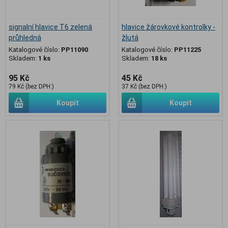
signalní hlavice T6 zelená
hlavice žárovkové kontrolky -
průhledná
žlutá
Katalogové číslo:
PP11090
Katalogové číslo:
PP11225
Skladem:
1 ks
Skladem:
18 ks
95 Kč
45 Kč
79 Kč (bez DPH:)
37 Kč (bez DPH:)
Koupit
Koupit