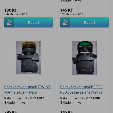
Skladem:
0 ks
180 Kč
145 Kč
149 Kč (bez DPH:)
120 Kč (bez DPH:)
Koupit
Koupit
Podsvětlovací prvek ZBV-M5
Podsvětlovací prvek 800F-
včetně žluté hlavice
N3G včetně zelené hlavice
Katalogové číslo:
PP11887
Katalogové číslo:
PP11888
Skladem:
1 ks
Skladem:
1 ks
295 Kč
145 Kč