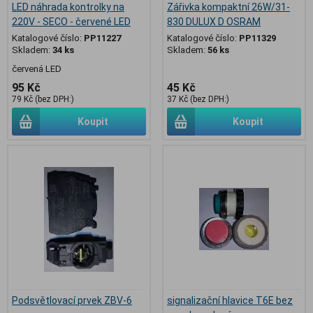
LED náhrada kontrolky na
Zářivka kompaktní 26W/31-
220V - SECO - červené LED
830 DULUX D OSRAM
Katalogové číslo:
PP11227
Katalogové číslo:
PP11329
Skladem:
34 ks
Skladem:
56 ks
červená LED
95 Kč
45 Kč
79 Kč (bez DPH:)
37 Kč (bez DPH:)
Koupit
Koupit
Podsvětlovací prvek ZBV-6
signalizační hlavice T6E bez