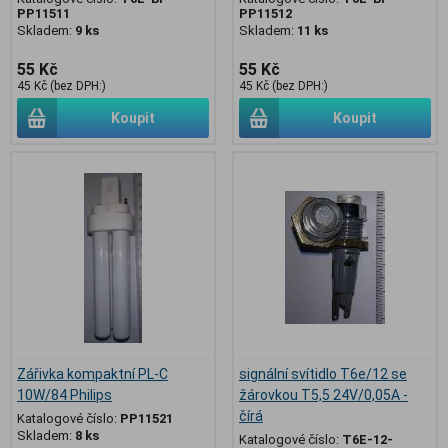
PP11511
PP11512
Skladem:
9 ks
Skladem:
11 ks
55 Kč
55 Kč
45 Kč (bez DPH:)
45 Kč (bez DPH:)
Koupit
Koupit
Zářivka kompaktní PL-C
signální svítidlo T6e/12 se
10W/84 Philips
žárovkou T5,5 24V/0,05A -
čírá
Katalogové číslo:
PP11521
Skladem:
8 ks
Katalogové číslo:
T6E-12-