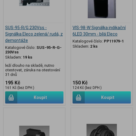
SUS-95-R/G 230Vss -
VIS-98-W Signálka indikační
Signálka Eleco zelená/ rudá, z
6LED 30mm - bílá Eleco
demontáže
Katalogové číslo:
PP11979-1
Skladem:
2 ks
Katalogové číslo:
SUS-95-R-G-
230Vss
Skladem:
19 ks
leží dlouho na skladě, nutno
otestovat, záruka na otestování
31 dnů
195 Kč
150 Kč
161 Kč (bez DPH:)
124 Kč (bez DPH:)
Koupit
Koupit