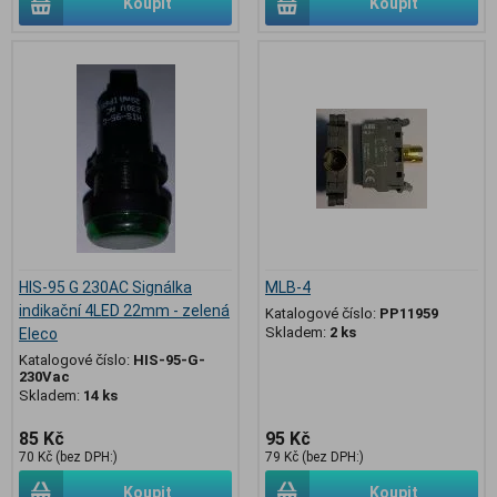
Koupit
Koupit
HIS-95 G 230AC Signálka
MLB-4
indikační 4LED 22mm - zelená
Katalogové číslo:
PP11959
Skladem:
2 ks
Eleco
Katalogové číslo:
HIS-95-G-
230Vac
Skladem:
14 ks
85 Kč
95 Kč
70 Kč (bez DPH:)
79 Kč (bez DPH:)
Koupit
Koupit