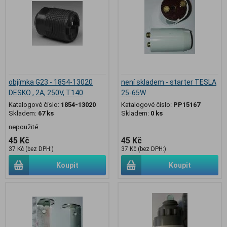
objímka G23 - 1854-13020
není skladem - starter TESLA
DESKO , 2A, 250V, T140
25-65W
Katalogové číslo:
1854-13020
Katalogové číslo:
PP15167
Skladem:
67 ks
Skladem:
0 ks
nepoužité
45 Kč
45 Kč
37 Kč (bez DPH:)
37 Kč (bez DPH:)
Koupit
Koupit