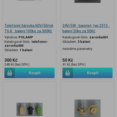
Telefonní žárovka 60V/50mA
24V/5W - bajonet, typ 2313 ..
T6,8 .. balení 100ks za 300Kč
balení 20ks za 50Kč
Výrobce:
POLAMP
Katalogové číslo:
zarovka001
Katalogové číslo:
telefonni-
Skladem:
3 balení
zarovka004
neznáme parametry
Skladem:
1 balení
300 Kč
50 Kč
248 Kč (bez DPH:)
41 Kč (bez DPH:)
Koupit
Koupit