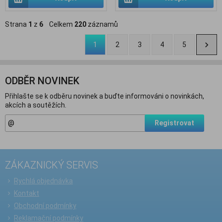
Strana
1
z
6
Celkem
220
záznamů
1
2
3
4
5
ODBĚR NOVINEK
Přihlašte se k odběru novinek a buďte informováni o novinkách,
akcích a soutěžích.
Registrovat
ZÁKAZNICKÝ SERVIS
Rychlá objednávka
Kontakt
Obchodní podmínky
Reklamační podmínky