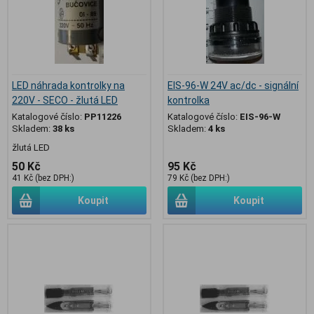
LED náhrada kontrolky na
EIS-96-W 24V ac/dc - signální
220V - SECO - žlutá LED
kontrolka
Katalogové číslo:
PP11226
Katalogové číslo:
EIS-96-W
Skladem:
38 ks
Skladem:
4 ks
žlutá LED
50 Kč
95 Kč
41 Kč (bez DPH:)
79 Kč (bez DPH:)
Koupit
Koupit