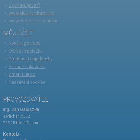
Jak nakupovat?
www.elektronika.online
www.components.online
MŮJ ÚČET
Nová registrace
Oblíbené položky
Předchozí objednávky
Editace zákazníka
Změnit heslo
Nastavení cookies
PROVOZOVATEL
ing. Jan Galuszka
Těrlická475/22
735 35 Horní Suchá
Kontakt