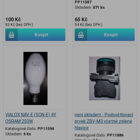
PP11587
Skladem:
871 ks
100 Kč
65 Kč
83 Kč (bez DPH:)
54 Kč (bez DPH:)
Koupit
Koupit
VIALOX NAV-E (SON-E) 4Y
není skladem - Podsvětlovací
OSRAM 250W
prvek ZBV-M3 včetně zelené
hlavice
Katalogové číslo:
PP11594
Skladem:
6 ks
Katalogové číslo:
PP11886