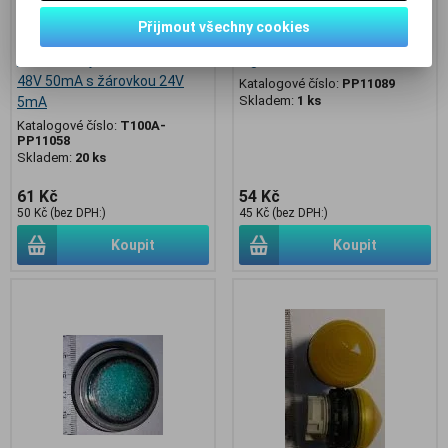
Přijmout všechny cookies
T10 0A - objímka t5,5 max
signalní hlavice čirá
48V 50mA s žárovkou 24V
Katalogové číslo:
PP11089
Skladem:
1 ks
5mA
Katalogové číslo:
T100A-
PP11058
Skladem:
20 ks
61 Kč
54 Kč
50 Kč (bez DPH:)
45 Kč (bez DPH:)
Koupit
Koupit