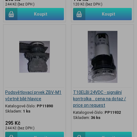
244 Kč (bez DPH:)
120 Kč (bez DPH:)
Koupit
Koupit
Podsvětlovací prvek ZBV-M1
T10ELBI 24VDC - signální
včetně bílé hlavice
kontrolka .. cena na dotaz /
price on request
Katalogové číslo:
PP11890
Skladem:
1 ks
Katalogové číslo:
PP11932
Skladem:
36 ks
295 Kč
244 Kč (bez DPH:)