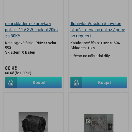
není skladem - žárovka v
tlumivka Vossloh Schwabe
patici - 12V 3W .. balení 20ks
starší .. cena na dotaz / price
za 80Kč
on request
Katalogové číslo:
PNzarovka-
Katalogové číslo:
ruzne-694
002
Skladem:
1 ks
Skladem:
0 balení
určeno na náhradní díly
80 Kč
66 Kč (bez DPH:)
Koupit
Koupit