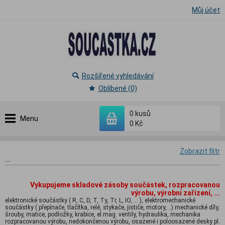
Můj účet
Rozšířené vyhledávání
Oblíbené (0)
0
kusů
Menu
0 Kč
Zobrazit filtr
...
Vykupujeme skladové zásoby součástek, rozpracovanou
výrobu, výrobní zařízení, ...
elektronické součástky ( R, C, D, T, Ty, Tr, L, IO, ... ), elektromechanické
součástky ( přepínače, tlačítka, relé, stykače, jističe, motory, ..) mechanické díly,
šrouby, matice, podložky, krabice, el.mag. ventily, hydraulika, mechanika
rozpracovanou výrobu, nedokončenou výrobu, osazené i poloosazené desky pl.