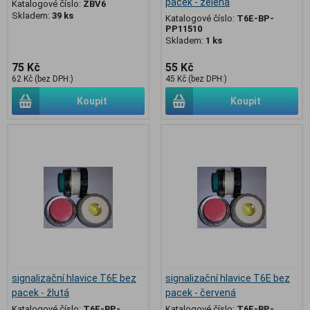
pacek - zelená
Katalogové číslo:
ZBV6
Skladem:
39 ks
Katalogové číslo:
T6E-BP-
PP11510
Skladem:
1 ks
75 Kč
55 Kč
62 Kč (bez DPH:)
45 Kč (bez DPH:)
Koupit
Koupit
signalizační hlavice T6E bez
signalizační hlavice T6E bez
pacek - žlutá
pacek - červená
Katalogové číslo:
T6E-BP-
Katalogové číslo:
T6E-BP-