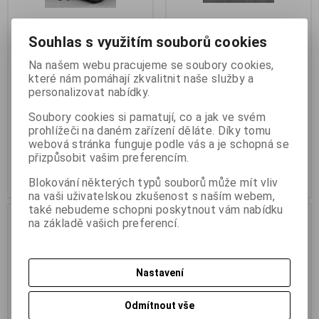
Souhlas s využitím souborů cookies
objímka G23 - 1854-67000
objímka T6 BA9s 24V 2W
Na našem webu pracujeme se soubory cookies,
které nám pomáhají zkvalitnit naše služby a
DESKO , 2A, 250V, T140
Katalogové číslo:
T6BA9s
personalizovat nabídky.
Skladem:
279 ks
Katalogové číslo:
1854-67000
Skladem:
247 ks
T6-BA9s T6OC
Soubory cookies si pamatují, co a jak ve svém
nepoužité
prohlížeči na daném zařízení děláte. Díky tomu
webová stránka funguje podle vás a je schopná se
45 Kč
35 Kč
přizpůsobit vašim preferencím.
37 Kč (bez DPH:)
29 Kč (bez DPH:)
Koupit
Koupit
Blokování některých typů souborů může mít vliv
na vaši uživatelskou zkušenost s naším webem,
také nebudeme schopni poskytnout vám nabídku
na základě vašich preferencí.
Nastavení
Odmítnout vše