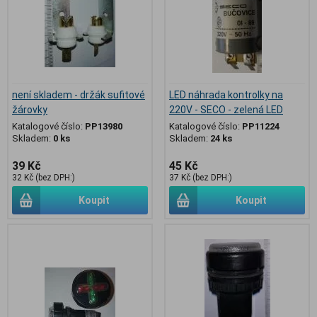
není skladem - držák sufitové
LED náhrada kontrolky na
žárovky
220V - SECO - zelená LED
Katalogové číslo:
PP13980
Katalogové číslo:
PP11224
Skladem:
0 ks
Skladem:
24 ks
39 Kč
45 Kč
32 Kč (bez DPH:)
37 Kč (bez DPH:)
Koupit
Koupit