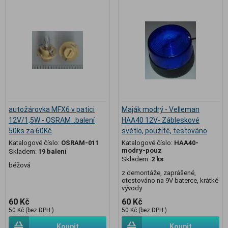
autožárovka MFX6 v patici
Maják modrý - Velleman
12V/1,5W - OSRAM ..balení
HAA40 12V- Zábleskové
50ks za 60Kč
světlo, použité, testováno
Katalogové číslo:
OSRAM-011
Katalogové číslo:
HAA40-
modry-pouz
Skladem:
19 balení
Skladem:
2 ks
béžová
z demontáže, zaprášené,
otestováno na 9V baterce, krátké
vývody
60 Kč
60 Kč
50 Kč (bez DPH:)
50 Kč (bez DPH:)
Koupit
Koupit