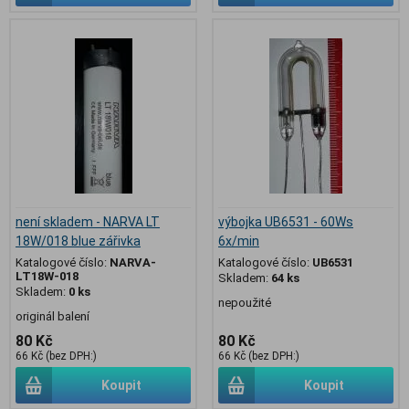
není skladem - NARVA LT
výbojka UB6531 - 60Ws
18W/018 blue zářivka
6x/min
Katalogové číslo:
NARVA-
Katalogové číslo:
UB6531
LT18W-018
Skladem:
64 ks
Skladem:
0 ks
nepoužité
originál balení
80 Kč
80 Kč
66 Kč (bez DPH:)
66 Kč (bez DPH:)
Koupit
Koupit