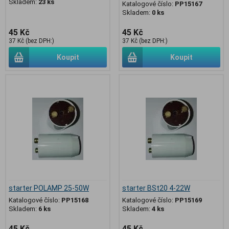
Skladem:
23 ks
Katalogové číslo:
PP15167
Skladem:
0 ks
45 Kč
45 Kč
37 Kč (bez DPH:)
37 Kč (bez DPH:)
Koupit
Koupit
starter POLAMP 25-50W
starter BSt20 4-22W
Katalogové číslo:
PP15168
Katalogové číslo:
PP15169
Skladem:
6 ks
Skladem:
4 ks
45 Kč
45 Kč