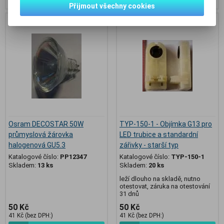
Přijmout všechny cookies
Osram DECOSTAR 50W
TYP-150-1 - Objímka G13 pro
průmyslová žárovka
LED trubice a standardní
halogenová GU5.3
zářivky - starší typ
Katalogové číslo:
PP12347
Katalogové číslo:
TYP-150-1
Skladem:
13 ks
Skladem:
20 ks
leží dlouho na skladě, nutno
otestovat, záruka na otestování
31 dnů
50 Kč
50 Kč
41 Kč (bez DPH:)
41 Kč (bez DPH:)