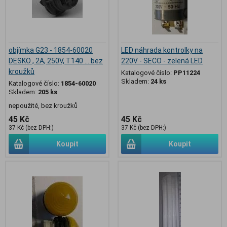
objímka G23 - 1854-60020
LED náhrada kontrolky na
DESKO , 2A, 250V, T140 ... bez
220V - SECO - zelená LED
kroužků
Katalogové číslo:
PP11224
Skladem:
24 ks
Katalogové číslo:
1854-60020
Skladem:
205 ks
nepoužité, bez kroužků
45 Kč
45 Kč
37 Kč (bez DPH:)
37 Kč (bez DPH:)
Koupit
Koupit