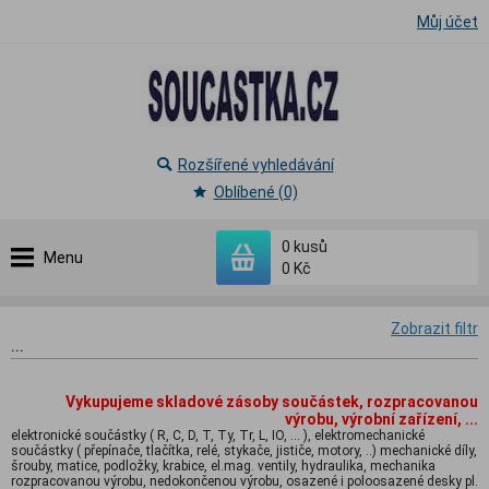
Můj účet
Rozšířené vyhledávání
Oblíbené (0)
0
kusů
Menu
0 Kč
Zobrazit filtr
...
Vykupujeme skladové zásoby součástek, rozpracovanou
výrobu, výrobní zařízení, ...
elektronické součástky ( R, C, D, T, Ty, Tr, L, IO, ... ), elektromechanické
součástky ( přepínače, tlačítka, relé, stykače, jističe, motory, ..) mechanické díly,
šrouby, matice, podložky, krabice, el.mag. ventily, hydraulika, mechanika
rozpracovanou výrobu, nedokončenou výrobu, osazené i poloosazené desky pl.