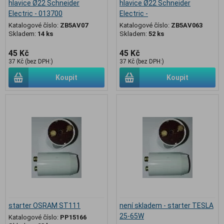
hlavice Ø22 Schneider
hlavice Ø22 Schneider
Electric - 013700
Electric -
Katalogové číslo:
ZB5AV07
Katalogové číslo:
ZB5AV063
Skladem:
14 ks
Skladem:
52 ks
45 Kč
45 Kč
37 Kč (bez DPH:)
37 Kč (bez DPH:)
Koupit
Koupit
starter OSRAM ST111
není skladem - starter TESLA
25-65W
Katalogové číslo:
PP15166