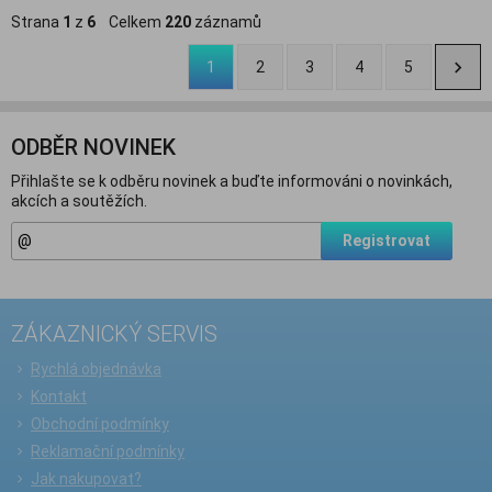
Strana
1
z
6
Celkem
220
záznamů
1
2
3
4
5
ODBĚR NOVINEK
Přihlašte se k odběru novinek a buďte informováni o novinkách,
akcích a soutěžích.
Registrovat
ZÁKAZNICKÝ SERVIS
Rychlá objednávka
Kontakt
Obchodní podmínky
Reklamační podmínky
Jak nakupovat?