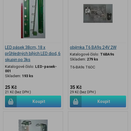
LED pásek 38cm, 18 x
objímka T6 BA9s 24V 2W
průhledných bílých LED diod, 6
Katalogové číslo:
T6BA9s
Skladem:
279 ks
skupin po 3ks
Katalogové číslo:
LED-pasek-
T6-BA9s T6OC
001
Skladem:
193 ks
25 Kč
35 Kč
21 Kč (bez DPH:)
29 Kč (bez DPH:)
Koupit
Koupit