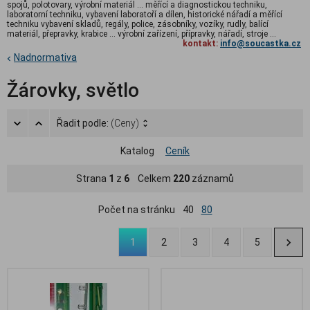
spojů, polotovary, výrobní materiál ... měřící a diagnostickou techniku,
laboratorní techniku, vybavení laboratoří a dílen, historické nářadí a měřící
techniku vybavení skladů, regály, police, zásobníky, vozíky, rudly, balící
materiál, přepravky, krabice ... výrobní zařízení, přípravky, nářadí, stroje ...
kontakt:
info@soucastka.cz
Nadnormativa
Žárovky, světlo
Řadit podle:
(Ceny)
Katalog
Ceník
Strana
1
z
6
Celkem
220
záznamů
Počet na stránku
40
80
1
2
3
4
5