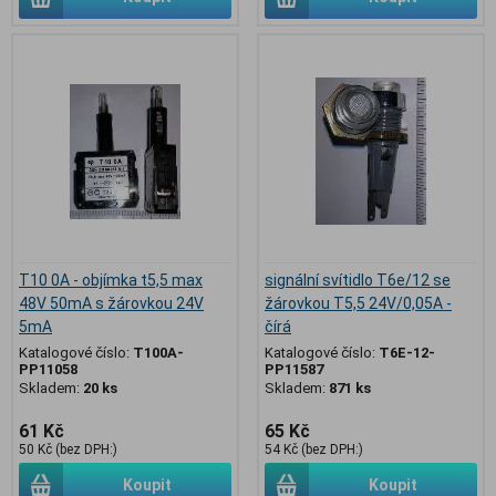
T10 0A - objímka t5,5 max
signální svítidlo T6e/12 se
48V 50mA s žárovkou 24V
žárovkou T5,5 24V/0,05A -
5mA
čírá
Katalogové číslo:
T100A-
Katalogové číslo:
T6E-12-
PP11058
PP11587
Skladem:
20 ks
Skladem:
871 ks
61 Kč
65 Kč
50 Kč (bez DPH:)
54 Kč (bez DPH:)
Koupit
Koupit