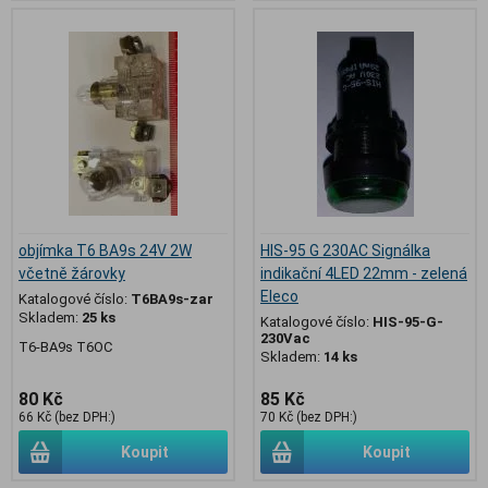
objímka T6 BA9s 24V 2W
HIS-95 G 230AC Signálka
včetně žárovky
indikační 4LED 22mm - zelená
Eleco
Katalogové číslo:
T6BA9s-zar
Skladem:
25 ks
Katalogové číslo:
HIS-95-G-
230Vac
T6-BA9s T6OC
Skladem:
14 ks
80 Kč
85 Kč
66 Kč (bez DPH:)
70 Kč (bez DPH:)
Koupit
Koupit