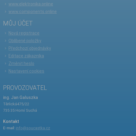
www.elektronika.online
www.components.online
MŮJ ÚČET
Nová registrace
Oblíbené položky
Předchozí objednávky
Editace zákazníka
Změnit heslo
Nastavení cookies
PROVOZOVATEL
ing. Jan Galuszka
Těrlická475/22
735 35 Horní Suchá
Kontakt
E-mail:
info@soucastka.cz