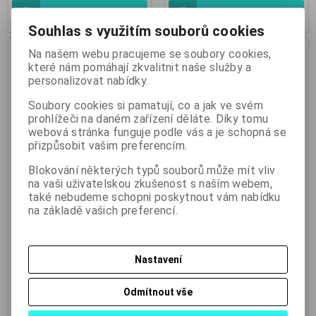
Koupit
Koupit
Souhlas s využitím souborů cookies
Na našem webu pracujeme se soubory cookies,
které nám pomáhají zkvalitnit naše služby a
personalizovat nabídky.
Soubory cookies si pamatují, co a jak ve svém
prohlížeči na daném zařízení děláte. Díky tomu
webová stránka funguje podle vás a je schopná se
přizpůsobit vašim preferencím.
Blokování některých typů souborů může mít vliv
na vaši uživatelskou zkušenost s naším webem,
autožárovka v patici 12V/2W -
LED náhrada kontrolky na
také nebudeme schopni poskytnout vám nabídku
OSRAM .. balení 25ks za 50Kč
220V - SECO - žlutá LED
na základě vašich preferencí.
Katalogové číslo:
OSRAM-001
Katalogové číslo:
PP11226
Skladem:
2 balení
Skladem:
38 ks
zelená
žlutá LED
Nastavení
50 Kč
50 Kč
41 Kč (bez DPH:)
41 Kč (bez DPH:)
Odmítnout vše
Koupit
Koupit