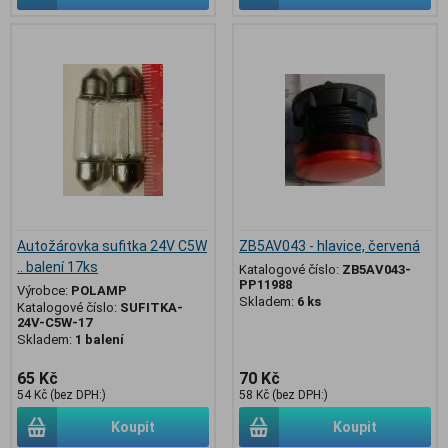
Autožárovka sufitka 24V C5W
ZB5AV043 - hlavice, červená
.. balení 17ks
Katalogové číslo:
ZB5AV043-
PP11988
Výrobce:
POLAMP
Skladem:
6 ks
Katalogové číslo:
SUFITKA-
24V-C5W-17
Skladem:
1 balení
65 Kč
70 Kč
54 Kč (bez DPH:)
58 Kč (bez DPH:)
Koupit
Koupit