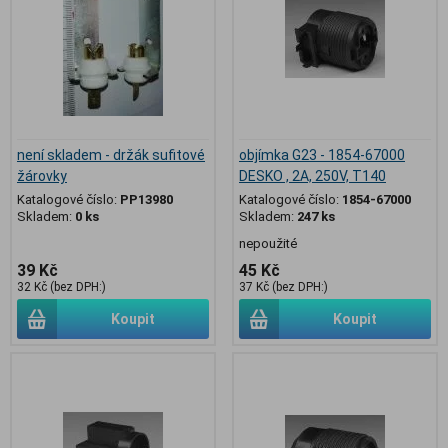
není skladem - držák sufitové
objímka G23 - 1854-67000
žárovky
DESKO , 2A, 250V, T140
Katalogové číslo:
PP13980
Katalogové číslo:
1854-67000
Skladem:
0 ks
Skladem:
247 ks
nepoužité
39 Kč
45 Kč
32 Kč (bez DPH:)
37 Kč (bez DPH:)
Koupit
Koupit