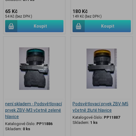
65 Kč
180 Kč
54 Kč (bez DPH:)
149 Kč (bez DPH:)
Koupit
Koupit
není skladem - Podsvětlovací
Podsvětlovací prvek ZBV-M5
prvek ZBV-M3 včetně zelené
včetně žluté hlavice
hlavice
Katalogové číslo:
PP11887
Skladem:
1 ks
Katalogové číslo:
PP11886
Skladem:
0 ks