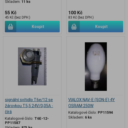
Skladem:
11 ks
55 Kč
100 Kč
45 Kč (bez DPH:)
83 Kč (bez DPH:)
Koupit
Koupit
signální svítidlo T6e/12 se
VIALOX NAV-E (SON-E) 4Y
žárovkou T5,5 24V/0,05A -
OSRAM 250W
čírá
Katalogové číslo:
PP11594
Skladem:
6 ks
Katalogové číslo:
T6E-12-
PP11587
Skladem:
871 ks