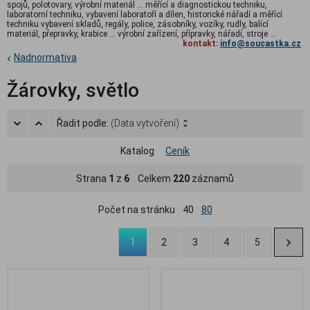
spojů, polotovary, výrobní materiál ... měřící a diagnostickou techniku,
laboratorní techniku, vybavení laboratoří a dílen, historické nářadí a měřící
techniku vybavení skladů, regály, police, zásobníky, vozíky, rudly, balící
materiál, přepravky, krabice ... výrobní zařízení, přípravky, nářadí, stroje ...
kontakt:
info@soucastka.cz
Nadnormativa
Žárovky, světlo
Řadit podle:
(Data vytvoření)
Katalog
Ceník
Strana
1
z
6
Celkem
220
záznamů
Počet na stránku
40
80
1
2
3
4
5