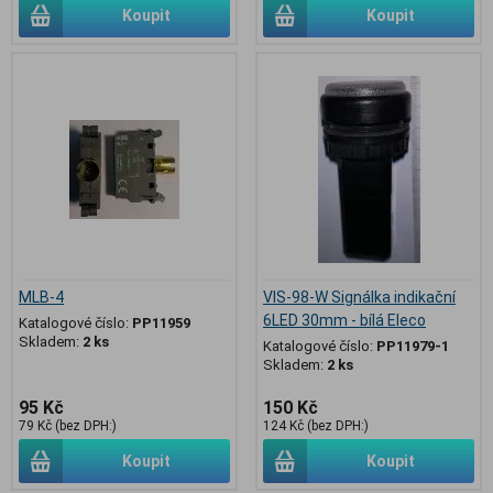
Koupit
Koupit
MLB-4
VIS-98-W Signálka indikační
6LED 30mm - bílá Eleco
Katalogové číslo:
PP11959
Skladem:
2 ks
Katalogové číslo:
PP11979-1
Skladem:
2 ks
95 Kč
150 Kč
79 Kč (bez DPH:)
124 Kč (bez DPH:)
Koupit
Koupit