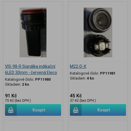
VIS-98-R Signálka indikační
M22-D-X
6LED 30mm - červená Eleco
Katalogové číslo:
PP11981
Skladem:
4 ks
Katalogové číslo:
PP11980
Skladem:
2 ks
91 Kč
45 Kč
75 Kč (bez DPH:)
37 Kč (bez DPH:)
Koupit
Koupit