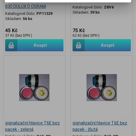
830 DULUX D OSRAM
Katalogové číslo:
ZBV6
Skladem:
39 ks
Katalogové číslo:
PP11329
Skladem:
56 ks
45 Kč
75 Kč
37 Kč (bez DPH:)
62 Kč (bez DPH:)
Koupit
Koupit
signalizační hlavice T6E bez
signalizační hlavice T6E bez
pacek - zelená
pacek - žlutá