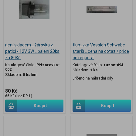
není skladem - žárovka v
tlumivka Vossloh Schwabe
patici - 12V 3W .. balení 20ks
starší .. cena na dotaz / price
za 80Kč
on request
Katalogové číslo:
PNzarovka-
Katalogové číslo:
ruzne-694
002
Skladem:
1 ks
Skladem:
0 balení
určeno na náhradní díly
80 Kč
66 Kč (bez DPH:)
Koupit
Koupit