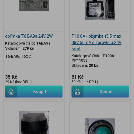
objímka T6 BA9s 24V 2W
T10 0A - objímka t5,5 max
48V 50mA s žárovkou 24V
Katalogové číslo:
T6BA9s
Skladem:
279 ks
5mA
Katalogové číslo:
T100A-
T6-BA9s T6OC
PP11058
Skladem:
20 ks
35 Kč
61 Kč
29 Kč (bez DPH:)
50 Kč (bez DPH:)
Koupit
Koupit