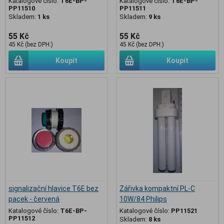
Katalogové číslo:
T6E-BP-
Katalogové číslo:
T6E-BP-
PP11510
PP11511
Skladem:
1 ks
Skladem:
9 ks
55 Kč
55 Kč
45 Kč (bez DPH:)
45 Kč (bez DPH:)
Koupit
Koupit
signalizační hlavice T6E bez
Zářivka kompaktní PL-C
pacek - červená
10W/84 Philips
Katalogové číslo:
T6E-BP-
Katalogové číslo:
PP11521
PP11512
Skladem:
8 ks