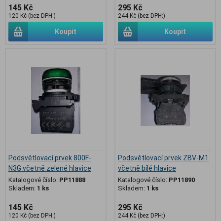
145 Kč
295 Kč
120 Kč (bez DPH:)
244 Kč (bez DPH:)
Koupit
Koupit
Podsvětlovací prvek 800F-
Podsvětlovací prvek ZBV-M1
N3G včetně zelené hlavice
včetně bílé hlavice
Katalogové číslo:
PP11888
Katalogové číslo:
PP11890
Skladem:
1 ks
Skladem:
1 ks
145 Kč
295 Kč
120 Kč (bez DPH:)
244 Kč (bez DPH:)