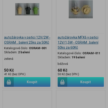
autožárovka v patici 12V/2W -
autožárovka MFX6 v patici
OSRAM .. balení 25ks za 50Kč
12V/1,5W - OSRAM ..balení
50ks za 60Kč
Katalogové číslo:
OSRAM-001
Skladem:
2 balení
Katalogové číslo:
OSRAM-011
Skladem:
19 balení
zelená
béžová
50 Kč
60 Kč
41 Kč (bez DPH:)
50 Kč (bez DPH:)
Koupit
Koupit