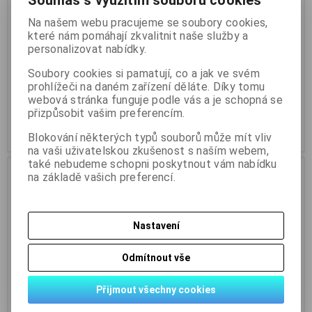
Souhlas s využitím souborů cookies
LED náhrada kontrolky na
LED náhrada kontrolky na
Na našem webu pracujeme se soubory cookies,
220V - SECO - žlutá LED
220V - SECO - červené LED
které nám pomáhají zkvalitnit naše služby a
personalizovat nabídky.
Katalogové číslo:
PP11226
Katalogové číslo:
PP11227
Skladem:
38 ks
Skladem:
34 ks
Soubory cookies si pamatují, co a jak ve svém
žlutá LED
červená LED
prohlížeči na daném zařízení děláte. Díky tomu
50 Kč
95 Kč
webová stránka funguje podle vás a je schopná se
41 Kč (bez DPH:)
79 Kč (bez DPH:)
přizpůsobit vašim preferencím.
Koupit
Koupit
Blokování některých typů souborů může mít vliv
na vaši uživatelskou zkušenost s naším webem,
také nebudeme schopni poskytnout vám nabídku
na základě vašich preferencí.
Nastavení
Odmítnout vše
Přijmout všechny cookies
Zářivka kompaktní 26W/31-
Podsvětlovací prvek ZBV-6