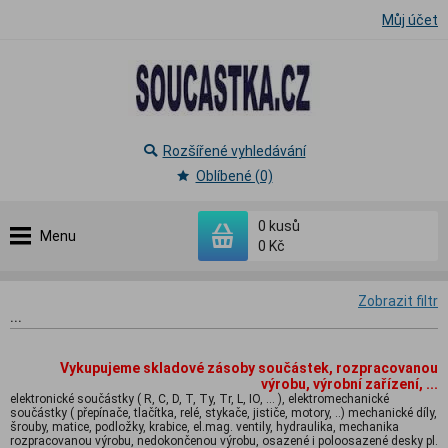
Můj účet
Rozšířené vyhledávání
Oblíbené (0)
0
kusů
Menu
0 Kč
Zobrazit filtr
...
Vykupujeme skladové zásoby součástek, rozpracovanou
výrobu, výrobní zařízení, ...
elektronické součástky ( R, C, D, T, Ty, Tr, L, IO, ... ), elektromechanické
součástky ( přepínače, tlačítka, relé, stykače, jističe, motory, ..) mechanické díly,
šrouby, matice, podložky, krabice, el.mag. ventily, hydraulika, mechanika
rozpracovanou výrobu, nedokončenou výrobu, osazené i poloosazené desky pl.