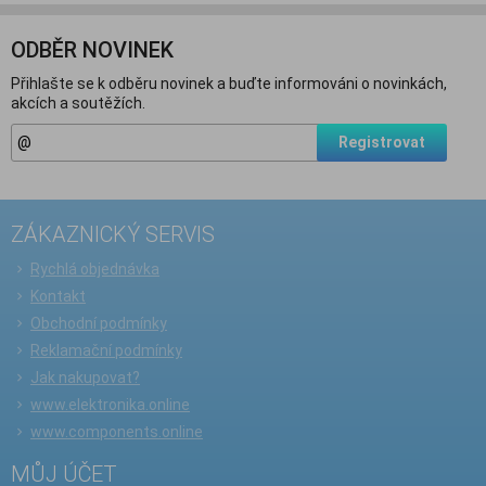
ODBĚR NOVINEK
Přihlašte se k odběru novinek a buďte informováni o novinkách,
akcích a soutěžích.
Registrovat
ZÁKAZNICKÝ SERVIS
Rychlá objednávka
Kontakt
Obchodní podmínky
Reklamační podmínky
Jak nakupovat?
www.elektronika.online
www.components.online
MŮJ ÚČET