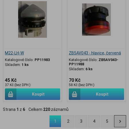
M22-LH-W
ZB5AV043 - hlavice, červená
Katalogové číslo:
PP11983
Katalogové číslo:
ZB5AV043-
PP11988
Skladem:
1 ks
Skladem:
6 ks
45 Kč
70 Kč
37 Kč (bez DPH:)
58 Kč (bez DPH:)
Koupit
Koupit
Strana
1
z
6
Celkem
220
záznamů
1
2
3
4
5