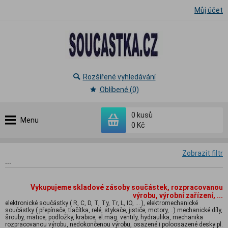
Můj účet
Rozšířené vyhledávání
Oblíbené (0)
0
kusů
Menu
0 Kč
Zobrazit filtr
...
Vykupujeme skladové zásoby součástek, rozpracovanou
výrobu, výrobní zařízení, ...
elektronické součástky ( R, C, D, T, Ty, Tr, L, IO, ... ), elektromechanické
součástky ( přepínače, tlačítka, relé, stykače, jističe, motory, ..) mechanické díly,
šrouby, matice, podložky, krabice, el.mag. ventily, hydraulika, mechanika
rozpracovanou výrobu, nedokončenou výrobu, osazené i poloosazené desky pl.