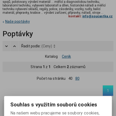
spojů, polotovary, výrobní materiál ... měřící a diagnostickou techniku,
laboratorní techniku, vybavení laboratoří a dílen, historické nářadí a měřící
techniku vybavení skladů, regály, police, zásobníky, vozíky, rudly, balící
materiál, přepravky, krabice ... výrobní zařízení, přípravky, nářadí, stroje ...
kontakt:
info@soucastka.cz
Naše poptávky
Poptávky
Řadit podle:
(Ceny)
Katalog
Ceník
Strana
1
z
1
Celkem
2
záznamů
Počet na stránku
40
80
1
Souhlas s využitím souborů cookies
Na našem webu pracujeme se soubory cookies,