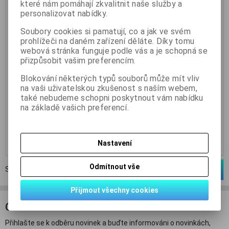
které nám pomáhají zkvalitnit naše služby a
personalizovat nabídky.
Soubory cookies si pamatují, co a jak ve svém
prohlížeči na daném zařízení děláte. Díky tomu
webová stránka funguje podle vás a je schopná se
přizpůsobit vašim preferencím.
Blokování některých typů souborů může mít vliv
poptáváme - TC939 - 1000uF
poptáváme - V200R01
na vaši uživatelskou zkušenost s naším webem,
150V TESLA .. 100ks
Katalogové číslo:
popt-004
také nebudeme schopni poskytnout vám nabídku
Skladem:
0 ks
Katalogové číslo:
popt-003
na základě vašich preferencí.
Skladem:
0 ks
Koupit
Koupit
Nastavení
Odmítnout vše
Strana
1
z
1
Celkem
2
záznamů
1
Přijmout všechny cookies
ODBĚR NOVINEK
Přihlašte se k odběru novinek a buďte informováni o novinkách,