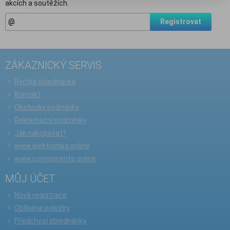
akcích a soutěžích.
Registrovat
ZÁKAZNICKÝ SERVIS
Rychlá objednávka
Kontakt
Obchodní podmínky
Reklamační podmínky
Jak nakupovat?
www.elektronika.online
www.components.online
MŮJ ÚČET
Nová registrace
Oblíbené položky
Předchozí objednávky