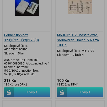
Connection box
M6-8-32 D12 - nastřelovací
320(H)x210(W)x120(D)
šroub/hřeb .. balení 50ks za
100Kč
Katalogové číslo:
ADC6530100800
Katalogové číslo:
M6-8-32
Skladem:
5 ks
Skladem:
10 balení
ADC Krone Box Conn 303 -
6530100800301A box including 1
backmount frame
5/30/10AConnection box
320(H)x210(W)x120(D)
218 Kč
100 Kč
180 Kč (bez DPH:)
83 Kč (bez DPH:)
Koupit
Koupit