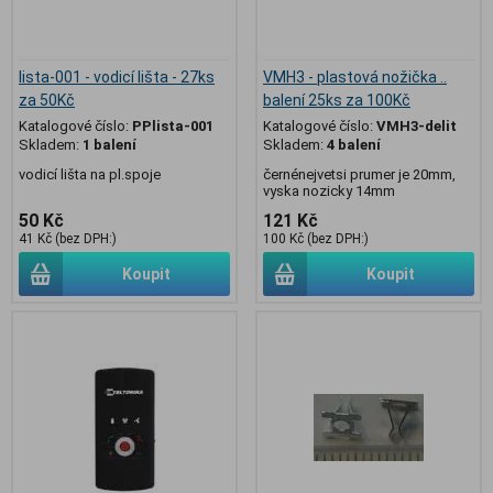
lista-001 - vodicí lišta - 27ks
VMH3 - plastová nožička ..
za 50Kč
balení 25ks za 100Kč
Katalogové číslo:
PPlista-001
Katalogové číslo:
VMH3-delit
Skladem:
1 balení
Skladem:
4 balení
vodicí lišta na pl.spoje
černénejvetsi prumer je 20mm,
vyska nozicky 14mm
50 Kč
121 Kč
41 Kč (bez DPH:)
100 Kč (bez DPH:)
Koupit
Koupit