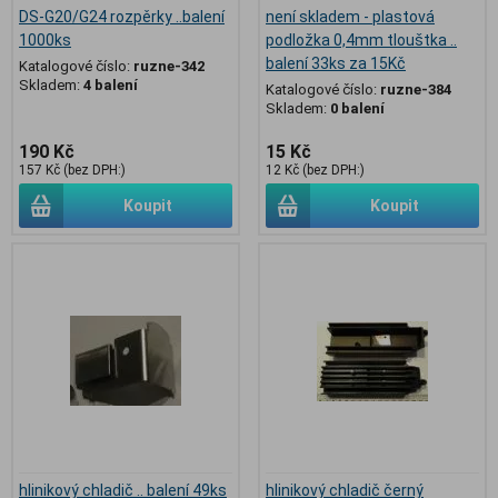
DS-G20/G24 rozpěrky ..balení
není skladem - plastová
1000ks
podložka 0,4mm tlouštka ..
balení 33ks za 15Kč
Katalogové číslo:
ruzne-342
Skladem:
4 balení
Katalogové číslo:
ruzne-384
Skladem:
0 balení
190 Kč
15 Kč
157 Kč (bez DPH:)
12 Kč (bez DPH:)
Koupit
Koupit
hlinikový chladič .. balení 49ks
hlinikový chladič černý