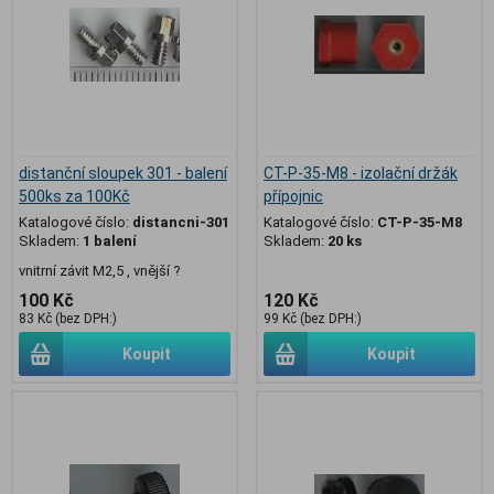
distanční sloupek 301 - balení
CT-P-35-M8 - izolační držák
500ks za 100Kč
přípojnic
Katalogové číslo:
distancni-301
Katalogové číslo:
CT-P-35-M8
Skladem:
1 balení
Skladem:
20 ks
vnitrní závit M2,5 , vnější ?
100 Kč
120 Kč
83 Kč (bez DPH:)
99 Kč (bez DPH:)
Koupit
Koupit