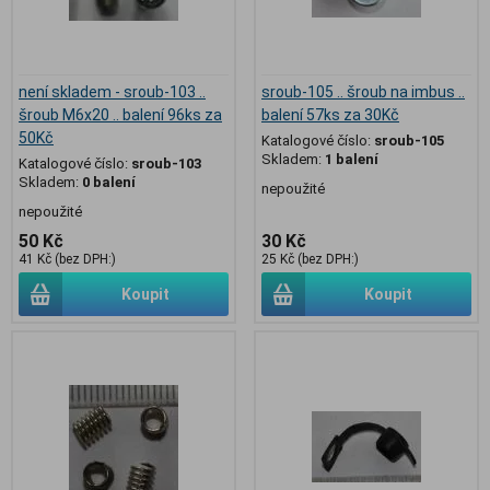
není skladem - sroub-103 ..
sroub-105 .. šroub na imbus ..
šroub M6x20 .. balení 96ks za
balení 57ks za 30Kč
50Kč
Katalogové číslo:
sroub-105
Skladem:
1 balení
Katalogové číslo:
sroub-103
Skladem:
0 balení
nepoužité
nepoužité
50 Kč
30 Kč
41 Kč (bez DPH:)
25 Kč (bez DPH:)
Koupit
Koupit