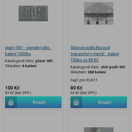
plast-001 - signální sklo ..
Slídová podložka pod
balení 1000ks
tranzistory menší... balení
100ks za 80 Kč
Katalogové číslo:
plast-001
Skladem:
6 balení
Katalogové číslo:
slid-podl-001
Skladem:
368 balení
např. pro KU611
100 Kč
80 Kč
83 Kč (bez DPH:)
66 Kč (bez DPH:)
Koupit
Koupit