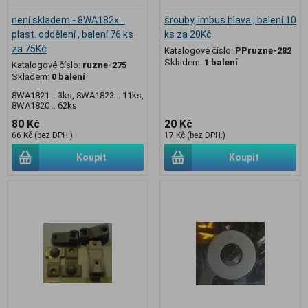
není skladem - 8WA182x ..
šrouby, imbus hlava , balení 10
plast. oddělení , balení 76 ks
ks za 20Kč
za 75Kč
Katalogové číslo:
PPruzne-282
Skladem:
1 balení
Katalogové číslo:
ruzne-275
Skladem:
0 balení
8WA1821 .. 3ks, 8WA1823 .. 11ks,
8WA1820 .. 62ks
80 Kč
20 Kč
66 Kč (bez DPH:)
17 Kč (bez DPH:)
Koupit
Koupit