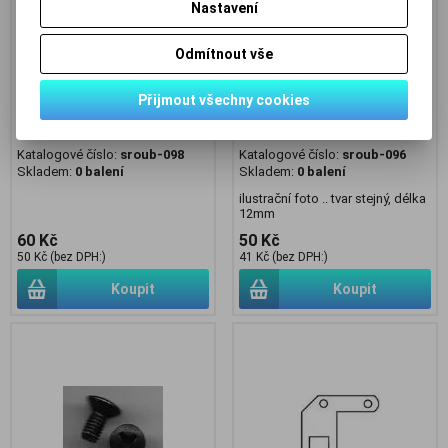
Nastavení
Odmítnout vše
Přijmout všechny cookies
není skladem - šroub M4x20 ..
není skladem - šroub M5x12 ..
balení 200ks za 60Kč
balení 100ks za 50Kč
Katalogové číslo:
sroub-098
Katalogové číslo:
sroub-096
Skladem:
0 balení
Skladem:
0 balení
ilustrační foto .. tvar stejný, délka
12mm
60 Kč
50 Kč
50 Kč (bez DPH:)
41 Kč (bez DPH:)
Koupit
Koupit