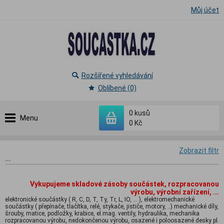
Můj účet
Rozšířené vyhledávání
Oblíbené (0)
0
kusů
Menu
0 Kč
Zobrazit filtr
...
Vykupujeme skladové zásoby součástek, rozpracovanou
výrobu, výrobní zařízení, ...
elektronické součástky ( R, C, D, T, Ty, Tr, L, IO, ... ), elektromechanické
součástky ( přepínače, tlačítka, relé, stykače, jističe, motory, ..) mechanické díly,
šrouby, matice, podložky, krabice, el.mag. ventily, hydraulika, mechanika
rozpracovanou výrobu, nedokončenou výrobu, osazené i poloosazené desky pl.