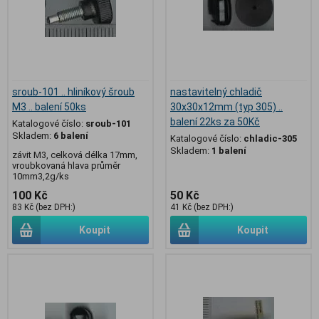
sroub-101 .. hliníkový šroub
nastavitelný chladič
M3 .. balení 50ks
30x30x12mm (typ 305) ..
balení 22ks za 50Kč
Katalogové číslo:
sroub-101
Skladem:
6 balení
Katalogové číslo:
chladic-305
Skladem:
1 balení
závit M3, celková délka 17mm,
vroubkovaná hlava průměr
10mm3,2g/ks
100 Kč
50 Kč
83 Kč (bez DPH:)
41 Kč (bez DPH:)
Koupit
Koupit