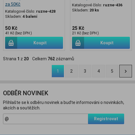
za 50Kč
Katalogové číslo:
ruzne-436
Skladem:
20 ks
Katalogové číslo:
ruzne-428
Skladem:
4 balení
50 Kč
25 Kč
41 Kč (bez DPH:)
21 Kč (bez DPH:)
Koupit
Koupit
Strana
1
z
20
Celkem
762
záznamů
1
2
3
4
5
ODBĚR NOVINEK
Přihlašte se k odběru novinek a buďte informováni o novinkách,
akcích a soutěžích.
Registrovat