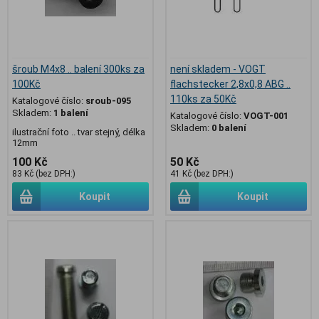
šroub M4x8 .. balení 300ks za
není skladem - VOGT
100Kč
flachstecker 2,8x0,8 ABG ..
110ks za 50Kč
Katalogové číslo:
sroub-095
Skladem:
1 balení
Katalogové číslo:
VOGT-001
Skladem:
0 balení
ilustrační foto .. tvar stejný, délka
12mm
100 Kč
50 Kč
83 Kč (bez DPH:)
41 Kč (bez DPH:)
Koupit
Koupit