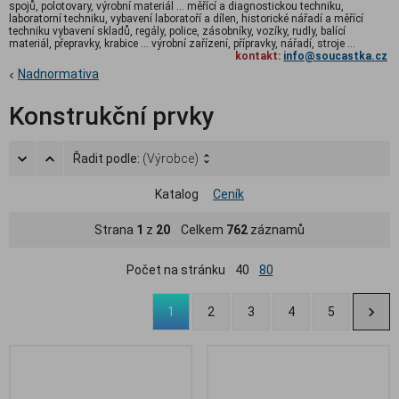
spojů, polotovary, výrobní materiál ... měřící a diagnostickou techniku,
laboratorní techniku, vybavení laboratoří a dílen, historické nářadí a měřící
techniku vybavení skladů, regály, police, zásobníky, vozíky, rudly, balící
materiál, přepravky, krabice ... výrobní zařízení, přípravky, nářadí, stroje ...
kontakt:
info@soucastka.cz
Nadnormativa
Konstrukční prvky
Řadit podle:
(Výrobce)
Katalog
Ceník
Strana
1
z
20
Celkem
762
záznamů
Počet na stránku
40
80
1
2
3
4
5