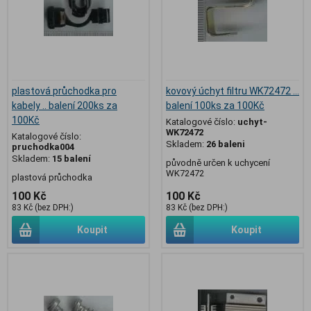
plastová průchodka pro
kovový úchyt filtru WK72472 ...
kabely .. balení 200ks za
balení 100ks za 100Kč
100Kč
Katalogové číslo:
uchyt-
WK72472
Katalogové číslo:
Skladem:
26 baleni
pruchodka004
Skladem:
15 balení
původně určen k uchycení
WK72472
plastová průchodka
100 Kč
100 Kč
83 Kč (bez DPH:)
83 Kč (bez DPH:)
Koupit
Koupit