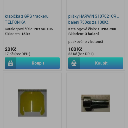
krabička z GPS trackeru
plíšky HARWIN S107021CR ..
TELTONIKA
balení 750ks za 100Kč
Katalogové číslo:
ruzne-136
Katalogové číslo:
ruzne-200
Skladem:
15 ks
Skladem:
3 balení
paskováno v kotouči
20 Kč
100 Kč
17 Kč (bez DPH:)
83 Kč (bez DPH:)
Koupit
Koupit