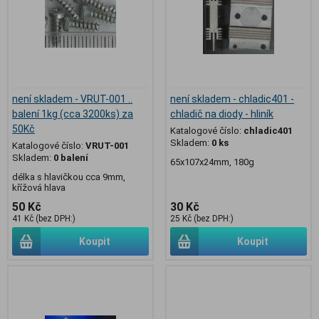
není skladem - VRUT-001 ..
není skladem - chladic401 -
balení 1kg (cca 3200ks) za
chladič na diody - hliník
50Kč
Katalogové číslo:
chladic401
Skladem:
0 ks
Katalogové číslo:
VRUT-001
Skladem:
0 balení
65x107x24mm, 180g
délka s hlavičkou cca 9mm,
křížová hlava
50 Kč
30 Kč
41 Kč (bez DPH:)
25 Kč (bez DPH:)
Koupit
Koupit