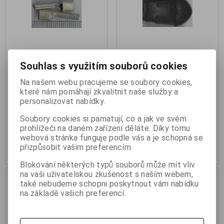
Souhlas s využitím souborů cookies
koncovka 7400-05 ... baleni
gumová nožička .. balení
100 ks
100ks za 100Kč
Na našem webu pracujeme se soubory cookies,
které nám pomáhají zkvalitnit naše služby a
Katalogové číslo:
PPkonc-7400-
Katalogové číslo:
nozicka-002
05
Skladem:
9 balení
personalizovat nabídky.
Skladem:
19 balení
Soubory cookies si pamatují, co a jak ve svém
50 Kč
100 Kč
prohlížeči na daném zařízení děláte. Díky tomu
41 Kč (bez DPH:)
83 Kč (bez DPH:)
webová stránka funguje podle vás a je schopná se
přizpůsobit vašim preferencím.
Koupit
Koupit
Blokování některých typů souborů může mít vliv
na vaši uživatelskou zkušenost s naším webem,
také nebudeme schopni poskytnout vám nabídku
na základě vašich preferencí.