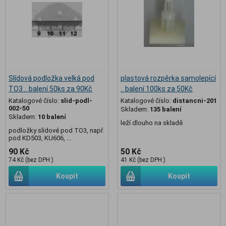
Slídová podložka velká pod
plastová rozpěrka samolepící
TO3 .. balení 50ks za 90Kč
.. balení 100ks za 50Kč
Katalogové číslo:
slid-podl-
Katalogové číslo:
distancni-201
002-50
Skladem:
135 balení
Skladem:
10 balení
leží dlouho na skladě
podložky slídové pod TO3, např.
pod KD503, KU606, ...
90 Kč
50 Kč
74 Kč (bez DPH:)
41 Kč (bez DPH:)
Koupit
Koupit