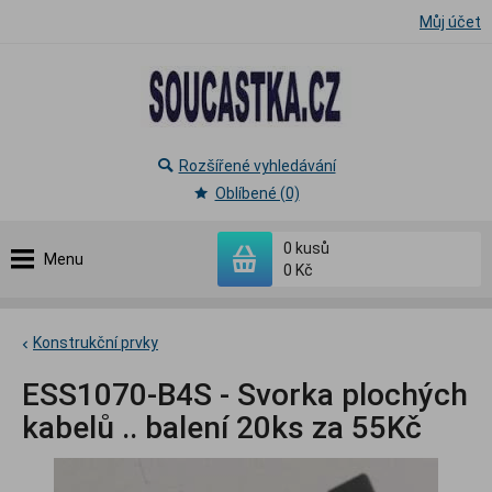
Můj účet
Rozšířené vyhledávání
Oblíbené (0)
0
kusů
Menu
0 Kč
Konstrukční prvky
ESS1070-B4S - Svorka plochých
kabelů .. balení 20ks za 55Kč