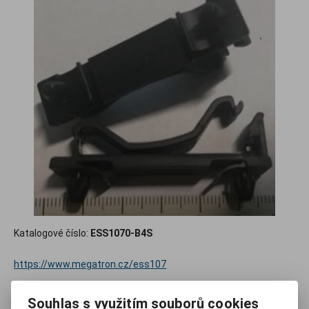
Katalogové číslo:
ESS1070-B4S
https://www.megatron.cz/ess107
55 Kč
Souhlas s využitím souborů cookies
(bez DPH:
45 Kč
)