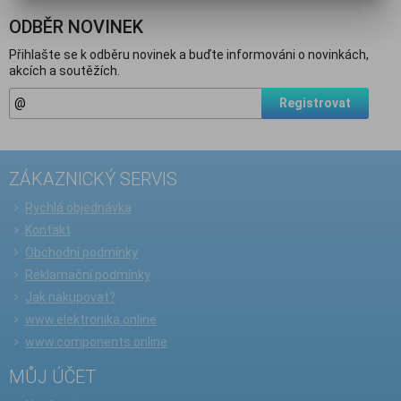
ODBĚR NOVINEK
Přihlašte se k odběru novinek a buďte informováni o novinkách,
akcích a soutěžích.
Registrovat
ZÁKAZNICKÝ SERVIS
Rychlá objednávka
Kontakt
Obchodní podmínky
Reklamační podmínky
Jak nakupovat?
www.elektronika.online
www.components.online
MŮJ ÚČET