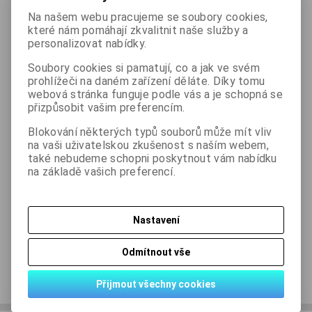
Na našem webu pracujeme se soubory cookies,

které nám pomáhají zkvalitnit naše služby a
balení
Koupit
personalizovat nabídky.

Soubory cookies si pamatují, co a jak ve svém
Přidat do oblíbených
Tisk
prohlížeči na daném zařízení děláte. Díky tomu
webová stránka funguje podle vás a je schopná se
přizpůsobit vašim preferencím.
Skladem:
2 balení
Blokování některých typů souborů může mít vliv
na vaši uživatelskou zkušenost s naším webem,
také nebudeme schopni poskytnout vám nabídku
na základě vašich preferencí.
Podrobný popis
Nastavení
Dotaz na výrobek
Odmítnout vše
Doporučit výrobek
Přijmout všechny cookies