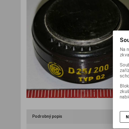
Sou
Na n
zkva
Soub
zaří
scho
Blok
zku
nabí
Podrobný popis
N