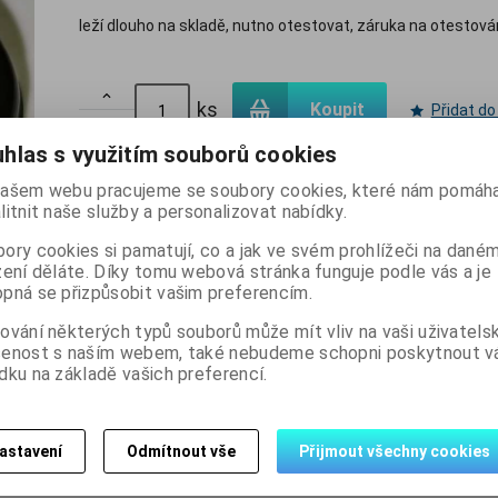
leží dlouho na skladě, nutno otestovat, záruka na otestová

ks
Koupit
Přidat do

hlas s využitím souborů cookies
ašem webu pracujeme se soubory cookies, které nám pomáha
Skladem:
5 ks
litnit naše služby a personalizovat nabídky.
ory cookies si pamatují, co a jak ve svém prohlížeči na dané
zení děláte. Díky tomu webová stránka funguje podle vás a je
pná se přizpůsobit vašim preferencím.
ování některých typů souborů může mít vliv na vaši uživatels
šenost s naším webem, také nebudeme schopni poskytnout 
dku na základě vašich preferencí.
Dotaz na výrobek
Dopo
astavení
Odmítnout vše
Přijmout všechny cookies