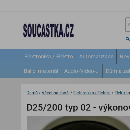
Elektronika / Elektro
Automatizace
Nov
Balící materiál
Audio-Video-...
Dům a za
Domů
/
Všechno zboží
/
Elektronika / Elektro
/
Elektroni
D25/200 typ 02 - výkonov