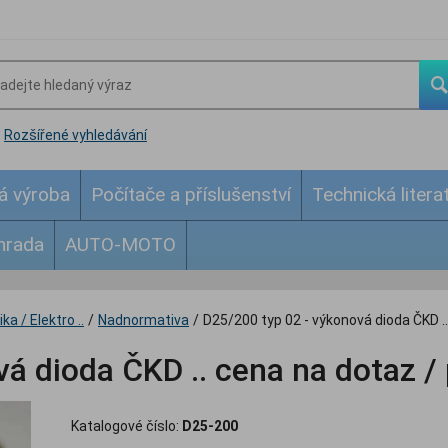
Rozšířené vyhledávání
á výroba
Počítače a příslušenství
Technická litera
hrada
AUTO-MOTO
ka / Elektro ..
/
Nadnormativa
/
D25/200 typ 02 - výkonová dioda ČKD ..
á dioda ČKD .. cena na dotaz / 
Katalogové číslo:
D25-200