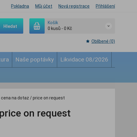
Pokladna
Můj účet
Nová registrace
Přihlášení
Košík
Hledat
0
kusů
-
0 Kč
Oblíbené (0)
tura
Naše poptávky
Likvidace 08/2026
 cena na dotaz / price on request
price on request