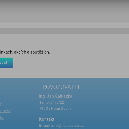
inkách, akcích a soutěžích.
ovat
PROVOZOVATEL
e
ing. Jan Galuszka
Těrlická475/22
y
735 35 Horní Suchá
dnávky
íka
Kontakt
E-mail:
info@soucastka.cz