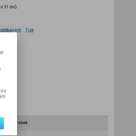
ní 31 dnů
 oblíbených
Tisk
jí
m
kou
vám
ručit výrobek