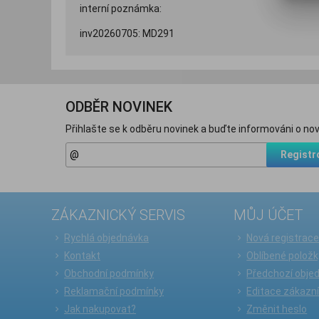
interní poznámka:
inv20260705: MD291
ODBĚR NOVINEK
Přihlašte se k odběru novinek a buďte informováni o nov
Registr
ZÁKAZNICKÝ SERVIS
MŮJ ÚČET
Rychlá objednávka
Nová registrac
Kontakt
Oblíbené položk
Obchodní podmínky
Předchozí obje
Reklamační podmínky
Editace zákazn
Jak nakupovat?
Změnit heslo